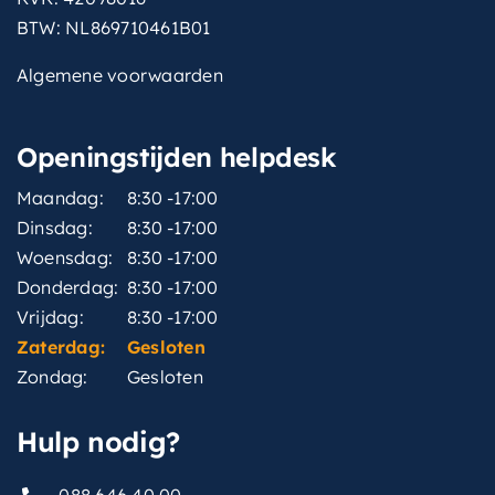
vormgeving-
Tijdloos / modern
BTW: NL869710461B01
stijlgroep
Algemene voorwaarden
breedtediameter-
13 cm
douchekop
Openingstijden helpdesk
kleurgroep
RVS
Maandag:
8:30 -17:00
type
Plafondbuis 30cm
Dinsdag:
8:30 -17:00
bediening-voor-
Woensdag:
8:30 -17:00
Draaigreep
aanuit
Donderdag:
8:30 -17:00
Vrijdag:
8:30 -17:00
breedtediameter-
30 cm
Zaterdag:
hoofddouche
Gesloten
Zondag:
Gesloten
basiskleur
Geborsteld nikkel
Hulp nodig?
afwerking-greep
Glad