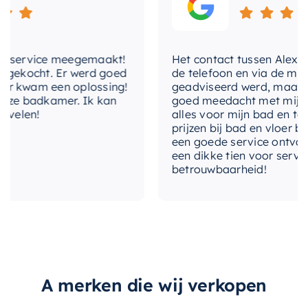
kleur
RVS
positie van de hoofddouche, voor uw ultieme
comfort en gemak.
lengte
150 cm
service meegemaakt!
Het contact tussen Alex en ik
Kies voor de
Hotbath Buddy IBS12A inbouw
lengte-
150 cm
ekocht. Er werd goed
de telefoon en via de mail, w
doucheslang
doucheset
voor een luxe en comfortabele
 kwam een oplossing!
geadviseerd werd, maar waar
douche-ervaring. U zult het verschil merken.
e badkamer. Ik kan
goed meedacht met mij. Uitei
materiaal
Messing
elen!
alles voor mijn bad en toilet
prijzen bij bad en vloer best
materiaal-kraan
Messing
een goede service ontvangen
een dikke tien voor service, e
betrouwbaarheid!
merk
Hotbath
met-
Ja
doucheslang
met-glijstang
Nee
met-handdouche
Ja
A merken die wij verkopen
met-