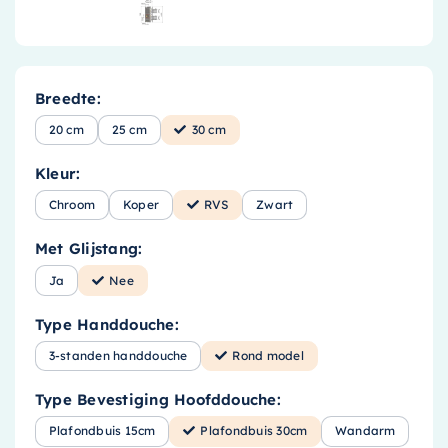
Breedte:
20 cm
25 cm
30 cm
Kleur:
Chroom
Koper
RVS
Zwart
Met Glijstang:
Ja
Nee
Type Handdouche:
3-standen handdouche
Rond model
Type Bevestiging Hoofddouche:
Plafondbuis 15cm
Plafondbuis 30cm
Wandarm