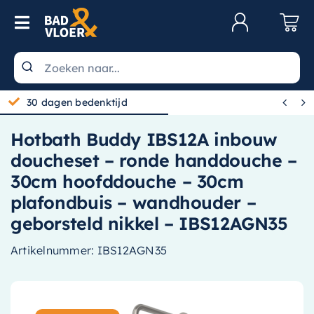
Skip to content
Toggle Navigation
Klantenservice
Wastafels


30 dagen bedenktijd
Toiletten
Hotbath Buddy IBS12A inbouw
Spiegels
doucheset – ronde handdouche –
Kranen
30cm hoofddouche – 30cm
plafondbuis – wandhouder –
Douche
geborsteld nikkel – IBS12AGN35
Badkamermeubels
Artikelnummer:
IBS12AGN35
Baden
Radiatoren