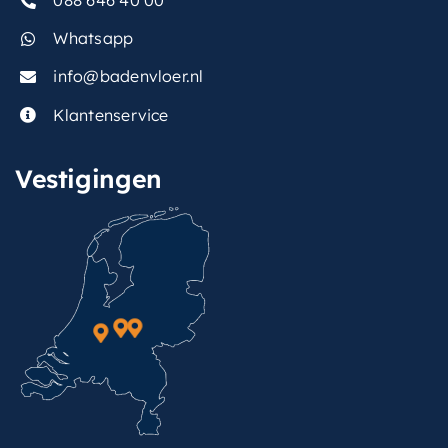
088 646 40 00
belgaqua-
Ja
keurmerk
Whatsapp
type-
info@badenvloer.nl
bevestiging-
Plafondbuis 30cm
hoofddouche
Klantenservice
Vestigingen