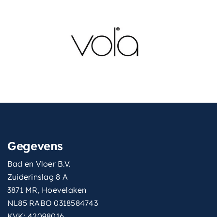
Ja
hoofddouche
met-inbouwdeel
Ja
montage
Inbouw
montagewijze
Inbouw
thermostatisch
Ja
type-
Rond model
handdouche
Gegevens
vorm-
Rond
thermostaat
Bad en Vloer B.V.
Zuiderinslag 8 A
aantal
1
3871 MR, Hoevelaken
vorm
Tijdloos / modern
NL85 RABO 0318584743
KVK: 42098016