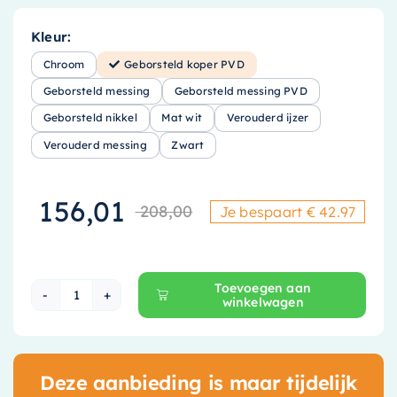
Kleur:
Chroom
Geborsteld koper PVD
Geborsteld messing
Geborsteld messing PVD
Geborsteld nikkel
Mat wit
Verouderd ijzer
Verouderd messing
Zwart
156,01
208,00
Je bespaart € 42.97
Oorspronkelijke
Huidige prijs is
Toevoegen aan
winkelwagen
Hotbath Cobber Afbouwdeel Inbouwthermostaa
Deze aanbieding is maar tijdelijk