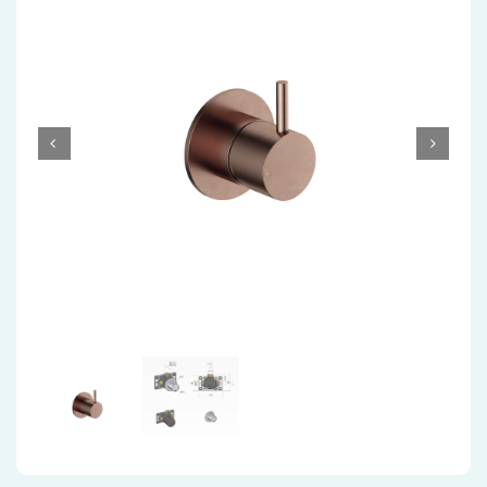
Accessoires
Installatiemateriaal
Klimaatbeheersing
PVC
Tegels