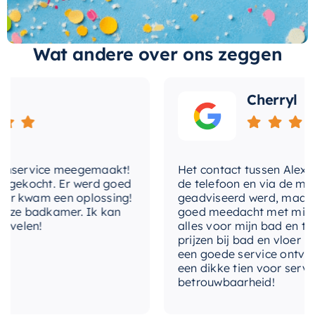
doen of het snel door een professional kunt
laten installeren. Ontworpen door een
betrouwbaar, marktleidend merk, deze
Hotbath
Wat andere over ons zeggen
Cobber
thermostaat is een uitstekende keuze
voor elke badkamer.
Cherryl
nservice meegemaakt!
Het contact tussen Alex en ik
gekocht. Er werd goed
de telefoon en via de mail, w
 kwam een oplossing!
geadviseerd werd, maar waa
ze badkamer. Ik kan
goed meedacht met mij. Uitei
elen!
alles voor mijn bad en toile
prijzen bij bad en vloer best
een goede service ontvangen
een dikke tien voor service, 
betrouwbaarheid!