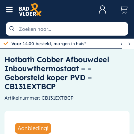
Skip to content
Toggle Navigation
Klantenservice
Wastafels


Voor 14:00 besteld, morgen in huis*
Toiletten
Hotbath Cobber Afbouwdeel
Spiegels
Inbouwthermostaat – –
Kranen
Geborsteld koper PVD –
CB131EXTBCP
Douche
Artikelnummer:
CB131EXTBCP
Badkamermeubels
Baden
Radiatoren
Aanbieding!