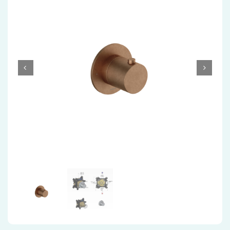
Accessoires
Installatiemateriaal
Klimaatbeheersing
PVC
Tegels