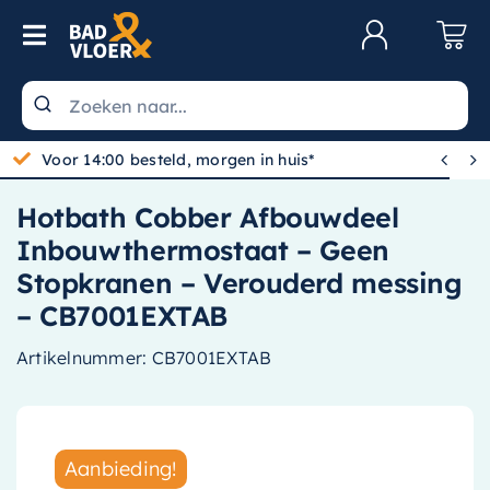
Skip to content
Toggle Navigation
Klantenservice
Wastafels


Toiletten
Hotbath Cobber Afbouwdeel
Spiegels
Inbouwthermostaat – Geen
Kranen
Stopkranen – Verouderd messing
– CB7001EXTAB
Douche
Artikelnummer:
CB7001EXTAB
Badkamermeubels
Baden
Radiatoren
Aanbieding!