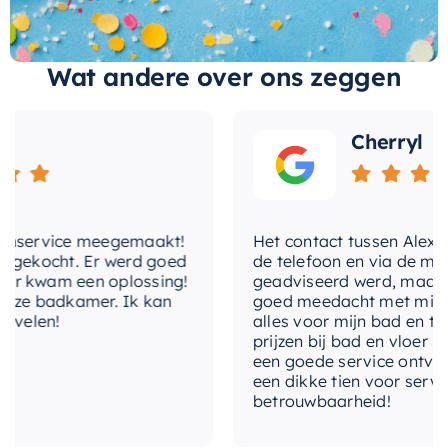
met-inbouwdeel
Nee
inbouwthermostaat zorgt ervoor dat het water
altijd op de gewenste temperatuur blijft, zodat je
met-omstelinrichting
Nee
optimaal kunt genieten van je badkamer.
Wat andere over ons zeggen
met-
Ja
Of je nu je badkamer renoveert of een volledig
temperatuurregeling
Cherryl
nieuwe badkamer installeert, dit product van
met-uitloop
Nee
Hotbath
is de perfecte aanvulling. Met zijn
stijlvolle uitstraling en hoogwaardige kwaliteit is
temperatuurbegrenzing
Ja
het een echte eyecatcher in je badkamer.
nservice meegemaakt!
Het contact tussen Alex en ik
thermostatisch
Ja
gekocht. Er werd goed
de telefoon en via de mail, 
 kwam een oplossing!
geadviseerd werd, maar waa
uitvoering
Afbouwdeel
ze badkamer. Ik kan
goed meedacht met mij. Uitei
elen!
alles voor mijn bad en toile
vorm-rozet
prijzen bij bad en vloer best
Rond
een goede service ontvangen
een dikke tien voor service, 
betrouwbaarheid!