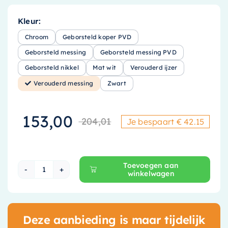
Kleur:
Chroom
Geborsteld koper PVD
Geborsteld messing
Geborsteld messing PVD
Geborsteld nikkel
Mat wit
Verouderd ijzer
Verouderd messing
Zwart
153,00
204,01
Je bespaart € 42.15
Oorspronkelijke
Huidige prijs is
Toevoegen aan
winkelwagen
Hotbath Cobber Afbouwdeel Inbouwthermostaa
Deze aanbieding is maar tijdelijk