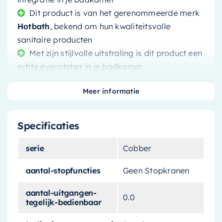
Dit product is van het gerenommeerde merk
Hotbath
, bekend om hun kwaliteitsvolle
sanitaire producten
Met zijn stijlvolle uitstraling is dit product een
echte eyecatcher in je badkamer
Meer informatie
Specificaties
Geef je badkamer een unieke touch met dit
Hotbath Cobber afbouwdeel
voor de
serie
Cobber
inbouwthermostaat. Dit product, vervaardigd
uit
verouderd messing
, geeft je badkamer een
aantal-stopfuncties
Geen Stopkranen
authentieke, vintage uitstraling.
aantal-uitgangen-
0.0
tegelijk-bedienbaar
Strak design zonder
stopkranen