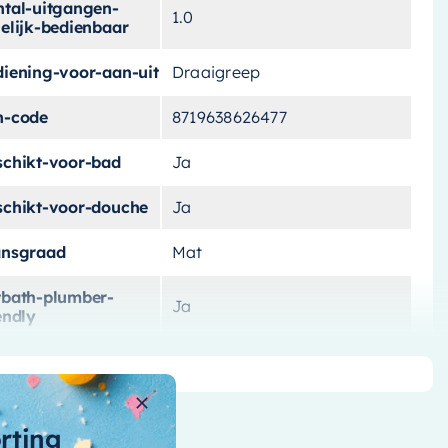
ntal-uitgangen-
1.0
elijk-bedienbaar
diening-voor-aan-uit
Draaigreep
n-code
8719638626477
schikt-voor-bad
Ja
schikt-voor-douche
Ja
ansgraad
Mat
tbath-plumber-
Ja
endly
ur
Verouderd ijzer
teriaal
Messing
orting