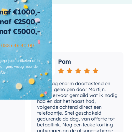
teriaal-afbouwdeel
Messing
naf €1000,-
rk
Hotbath
naf €2500,-
t-douchegarnituur
Ja
naf €5000,-
t-inbouwdeel
Nee
–
088 646 40 00
t-omstelinrichting
Nee
Pam
geprijsde artikelen of in
dingen, vraag naar de
t-
Ja
mperatuurregeling
rden.
e
Vandaag enorm doortastend en
Ad
t-uitloop
Nee
omdat
prettig geholpen door Martijn.
su
Avond ervoor gemaild wat ik nodig
Ge
mperatuurbegrenzing
Nee
had en dat het haast had,
re
volgende ochtend direct een
Wa
ermostatisch
Nee
telefoontje. Snel geschakeld
ga
gedurende de dag, van offerte tot
betaallink. Nog een leuke korting
tvoering
Afbouwdeel
To
ontvangen op de al superscherpe