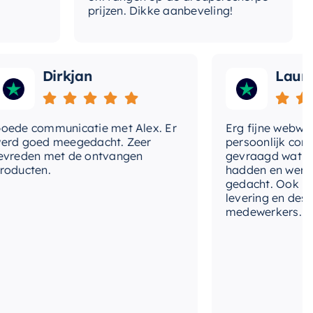
prijzen. Dikke aanbeveling!
Dirkjan
Laura
e communicatie met Alex. Er
Erg fijne webwinkel
 goed meegedacht. Zeer
persoonlijk contact
eden met de ontvangen
gevraagd wat we no
ucten.
hadden en werd me
gedacht. Ook in de p
levering en deskund
medewerkers. Wij zi