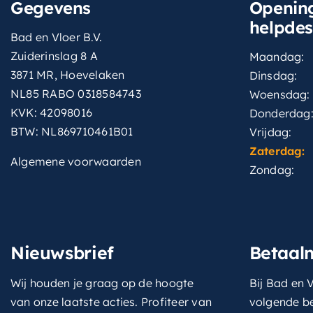
Gegevens
Opening
helpde
Bad en Vloer B.V.
Zuiderinslag 8 A
Maandag:
3871 MR, Hoevelaken
Dinsdag:
NL85 RABO 0318584743
Woensdag:
KVK: 42098016
Donderdag
BTW: NL869710461B01
Vrijdag:
Zaterdag:
Algemene voorwaarden
Zondag:
Nieuwsbrief
Betaal
Wij houden je graag op de hoogte
Bij Bad en V
van onze laatste acties. Profiteer van
volgende b