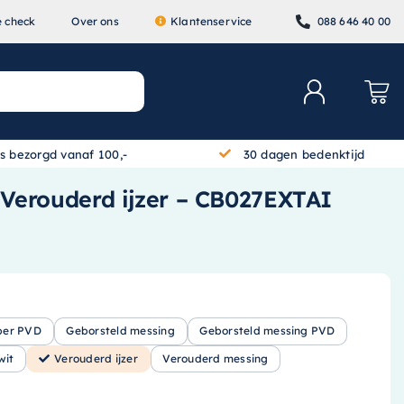
e check
Over ons
Klantenservice
088 646 40 00
is bezorgd vanaf 100,-
30 dagen bedenktijd
Verouderd ijzer – CB027EXTAI
per PVD
Geborsteld messing
Geborsteld messing PVD
wit
Verouderd ijzer
Verouderd messing