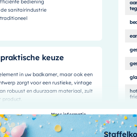
ficiënte bediening
aa
teg
de sanitairindustrie
traditioneel
be
ea
ge
n praktische keuze
ge
h element in uw badkamer, maar ook een
gl
ontwerp zorgt voor een rustieke, vintage
ho
van robuust en duurzaam materiaal, zult
fri
r product.
kle
ijgeleverde stopkraan. Dit zorgt voor
Meer informatie
 een handomdraai de perfecte
ma
Staffelk