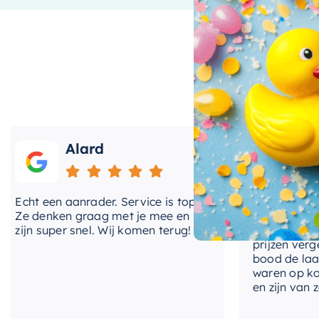
Eenvoudige installatie en onder
Als afbouwdeel voor een inbouwthermostaat is dit pro
maakt het een ideale keuze voor zowel doe-het-zelvers
Bovendien is het onderhoud minimaal, zodat u meer t
uw badkamer in plaats van aan het onderhouden erv
Alard
Roos
Als u op zoek bent naar zowel stijl als functionalitei
inbouwthermostaat een uitstekende keuze. Met zijn u
het een waardevolle aanvulling op elke badkamer.
cht een aanrader. Service is top!
Onlangs heb ik 
e denken graag met je mee en
kranen van Hotb
ijn super snel. Wij komen terug!
BadenVloer. Ik 
prijzen vergele
bood de laagste
waren op korte 
en zijn van zeer