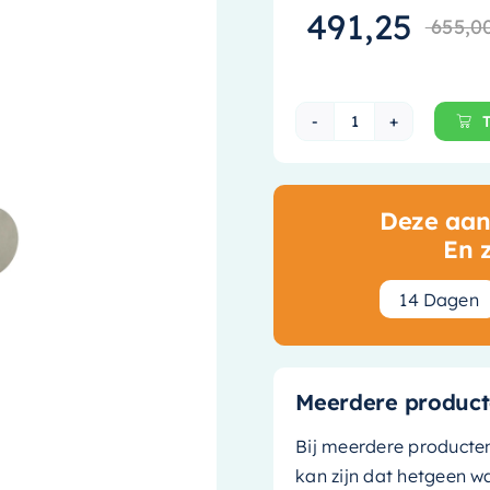
491,25
655,0
Hotbath Cobber 
Deze aanb
En 
1
4
Dagen
Meerdere product
Bij meerdere producte
kan zijn dat hetgeen w