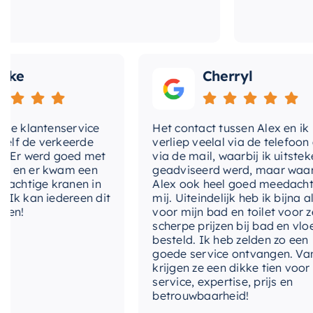
e
Cherryl
klantenservice
Het contact tussen Alex en ik
 de verkeerde
verliep veelal via de telefoon en
r werd goed met
via de mail, waarbij ik uitstekend
n er kwam een
geadviseerd werd, maar waarbij
htige kranen in
Alex ook heel goed meedacht me
kan iedereen dit
mij. Uiteindelijk heb ik bijna alles
!
voor mijn bad en toilet voor zeer
scherpe prijzen bij bad en vloer
besteld. Ik heb zelden zo een
goede service ontvangen. Van mi
krijgen ze een dikke tien voor
service, expertise, prijs en
betrouwbaarheid!