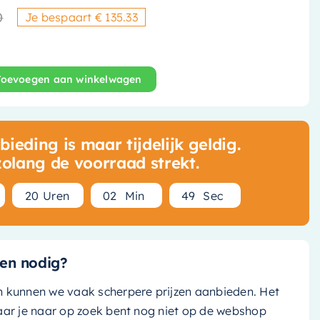
0
Je bespaart € 135.33
Oorspronkelijke prijs was: € 
Huidige prijs is: € 491,25.
Toevoegen aan winkelwagen
Afbouwdeel Inbouwthermostaat - Met 1 Stopkranen - Ver
ieding is maar tijdelijk geldig.
zolang de voorraad strekt.
2
0
Uren
0
2
Min
4
8
Sec
en nodig?
n kunnen we vaak scherpere prijzen aanbieden. Het
aar je naar op zoek bent nog niet op de webshop