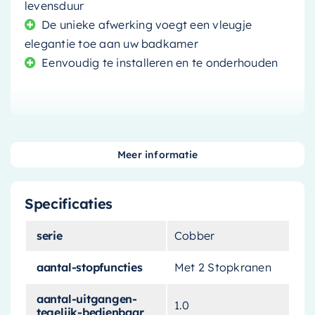
levensduur
De unieke afwerking voegt een vleugje
elegantie toe aan uw badkamer
Eenvoudig te installeren en te onderhouden
Maak uw badkamer compleet met de stijlvolle
Meer informatie
en praktische
Hotbath Cobber Afbouwdeel
Inbouwthermostaat
. Deze hoogwaardige
Specificaties
inbouwthermostaat is ontworpen om u volledige
controle over uw waterstroom te geven, dankzij
serie
Cobber
de twee geïntegreerde stopkranen.
aantal-stopfuncties
Met 2 Stopkranen
Strak Ontwerp en
Kwaliteitsconstructie
aantal-uitgangen-
1.0
tegelijk-bedienbaar