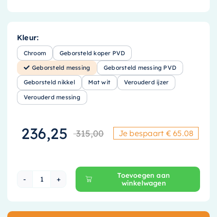
Kleur:
Chroom
Geborsteld koper PVD
Geborsteld messing
Geborsteld messing PVD
Geborsteld nikkel
Mat wit
Verouderd ijzer
Verouderd messing
236,25
315,00
Je bespaart € 65.08
Oorspronkelijke
Huidige prijs is
Toevoegen aan
winkelwagen
Hotbath Cobber Afbouwdeel Inbouwthermostaa