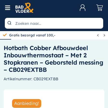
Skip to content
Toggle Navigation
Klantenservice
Wastafels


Gratis bezorgd vanaf 100,-
Toiletten
Hotbath Cobber Afbouwdeel
Spiegels
Inbouwthermostaat – Met 2
Kranen
Stopkranen – Geborsteld messing
– CB029EXTBB
Douche
Artikelnummer:
CB029EXTBB
Badkamermeubels
Baden
Radiatoren
Aanbieding!