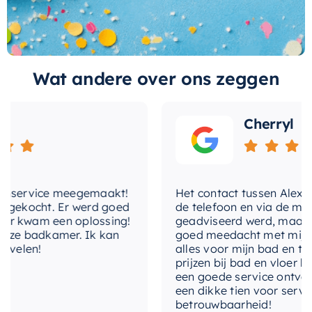
materiaal-afbouwdeel
Messing
u de mogelijkheid om met gemak de
waterstroom te regelen. Of u nu een zachte
merk
Hotbath
stroom voor een ontspannend bad of een
krachtige straal voor een verkwikkende douche
Wat andere over ons zeggen
met-douchegarnituur
Nee
wilt, deze inbouwthermostaat maakt het
met-inbouwdeel
Nee
mogelijk.
Cherryl
met-omstelinrichting
Ja
Daarnaast staat het merk
Hotbath Cobber
bekend om zijn kwaliteitsproducten, dus u kunt
met-
Ja
er zeker van zijn dat u een product krijgt dat
temperatuurregeling
nservice meegemaakt!
Het contact tussen Alex en ik
ontworpen is om jarenlang mee te gaan. Kies
gekocht. Er werd goed
de telefoon en via de mail, w
met-uitloop
Nee
voor de Hotbath Cobber Afbouwdeel
 kwam een oplossing!
geadviseerd werd, maar waa
Inbouwthermostaat en ervaar het verschil in
ze badkamer. Ik kan
goed meedacht met mij. Uitei
temperatuurbegrenzing
Ja
elen!
alles voor mijn bad en toile
kwaliteit en stijl.
prijzen bij bad en vloer best
thermostatisch
Nee
een goede service ontvangen
een dikke tien voor service, 
betrouwbaarheid!
uitvoering
Afbouwdeel