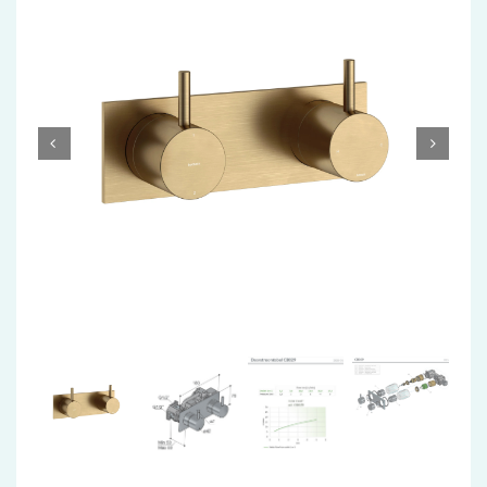
Accessoires
Installatiemateriaal
Klimaatbeheersing
PVC
Tegels