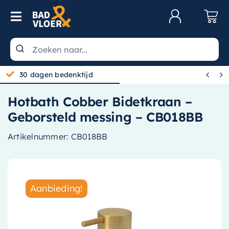
Skip to content
Toggle Navigation
Klantenservice
Wastafels


30 dagen bedenktijd
Toiletten
Hotbath Cobber Bidetkraan –
Spiegels
Geborsteld messing – CB018BB
Kranen
Artikelnummer:
CB018BB
Douche
Badkamermeubels
Aanbieding!
Baden
Radiatoren