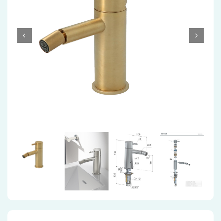
Accessoires
Installatiemateriaal
Klimaatbeheersing
PVC
Tegels