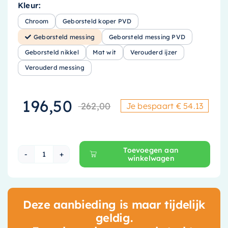
Kleur:
Chroom
Geborsteld koper PVD
Geborsteld messing
Geborsteld messing PVD
Geborsteld nikkel
Mat wit
Verouderd ijzer
Verouderd messing
196,50
262,00
Je bespaart € 54.13
Oorspronkelijke
Huidige prijs is
Toevoegen aan
winkelwagen
Hotbath Cobber Bidetkraan - Geborsteld mess
Deze aanbieding is maar tijdelijk
geldig.