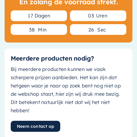
En zolang de voorraad strekt.
1
7
Dagen
0
3
Uren
3
8
Min
2
6
Sec
Meerdere producten nodig?
Bij meerdere producten kunnen we vaak
scherpere prijzen aanbieden. Het kan zijn dat
hetgeen waar je naar op zoek bent nog niet op
de webshop staat, hier zijn wij druk mee bezig.
Dit betekent natuurlijk niet dat wij het niet
hebben!
Neem contact op