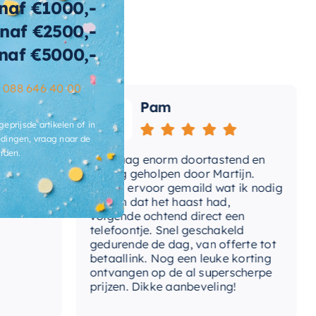
naf €1000,-
t-inbouwdeel
Nee
naf €2500,-
t-omstelinrichting
Ja
naf €5000,-
t-
Nee
–
088 646 40 00
mperatuurregeling
Pam
t-uitloop
Nee
geprijsde artikelen of in
dingen, vraag naar de
mperatuurbegrenzing
Nee
rden.
e
Vandaag enorm doortastend en
Ad
mdat
prettig geholpen door Martijn.
su
ermostatisch
Nee
Avond ervoor gemaild wat ik nodig
Ge
had en dat het haast had,
re
tvoering
Afbouwdeel
volgende ochtend direct een
Wa
telefoontje. Snel geschakeld
ga
gedurende de dag, van offerte tot
rm-rozet
Rond
betaallink. Nog een leuke korting
To
ontvangen op de al superscherpe
prijzen. Dikke aanbeveling!