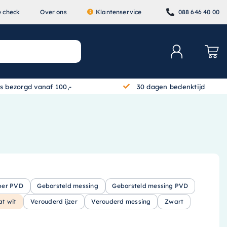
e check
Over ons
Klantenservice
088 646 40 00
is bezorgd vanaf 100,-
30 dagen bedenktijd
per PVD
Geborsteld messing
Geborsteld messing PVD
at wit
Verouderd ijzer
Verouderd messing
Zwart