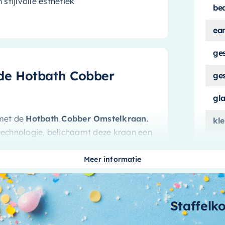
stijlvolle esthetiek
be
ea
ge
de Hotbath Cobber
ge
gl
 met de
Hotbath Cobber Omstelkraan
.
kle
 technologie, belichaamt deze kraan een
ma
 Hotbath, een toonaangevend merk in de
hoogwaardige producten, en de Cobber
Meer informatie
ma
me
Staffelk
me