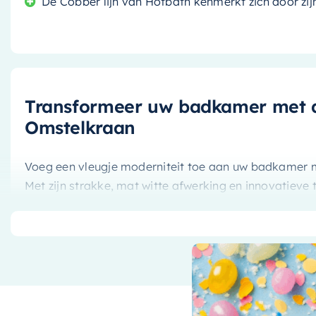
De Cobber lijn van Hotbath kenmerkt zich door zijn 
Transformeer uw badkamer met 
Omstelkraan
Voeg een vleugje moderniteit toe aan uw badkamer
Met zijn strakke, mat witte afwerking en innovatieve
perfecte balans tussen esthetiek en functionaliteit.
sanitairindustrie, staat bekend om zijn kwalitatief 
Omstelkraan is daar geen uitzondering op.
Optimale prestaties en stijl