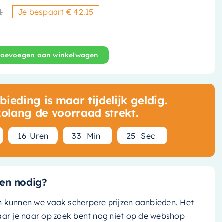
1
Je bespaart € 42.15
Oorspronkelijke prijs was: € 
Huidige prijs is: € 153,00.
Toevoegen aan winkelwagen
 Omstelkraan - Mat wit - CB7080EXTWH aantal
ieding is maar tijdelijk geldig.
zolang de voorraad strekt.
1
6
Uren
3
3
Min
2
3
Sec
en nodig?
n kunnen we vaak scherpere prijzen aanbieden. Het
aar je naar op zoek bent nog niet op de webshop