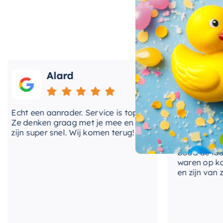
Ontworpen met de gebruiker in gedachten, biedt de
eenvoudige bediening. Of u nu een bad neemt of een 
omsteltechnologie zorgt voor een naadloze overgan
gaat de duurzaamheid van het materiaal hand in hand
kunt genieten van een product dat niet alleen goed we
Alard
Roos
De installatie is eenvoudig, waardoor u de mogelijk
gemakkelijk te transformeren. Met de
Hotbath Cobb
functioneel sanitairproduct, maar tilt u ook het al
cht een aanrader. Service is top!
Onlangs heb ik v
hoger niveau. Maak van uw badkamer een ruimte waa
e denken graag met je mee en
kranen van Hotb
stijlvolle en efficiënte Hotbath Cobber Omstelkraan.
ijn super snel. Wij komen terug!
BadenVloer. Ik h
prijzen vergelek
bood de laagste 
waren op korte 
en zijn van zeer 