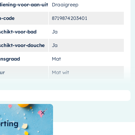
diening-voor-aan-uit
Draaigreep
n-code
8719874203401
schikt-voor-bad
Ja
schikt-voor-douche
Ja
ansgraad
Mat
ur
Mat wit
teriaal
Messing
teriaal-afbouwdeel
Messing
rk
Hotbath
orting
t-douchegarnituur
Nee