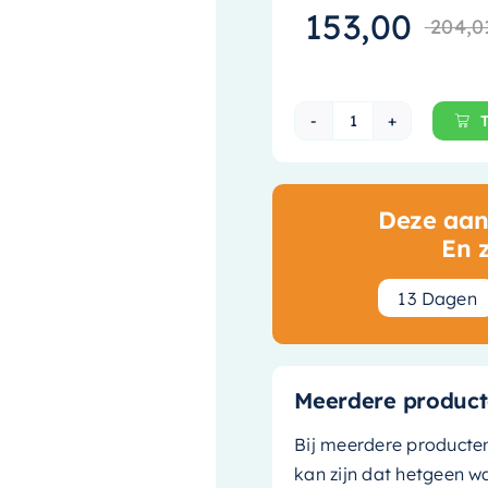
153,00
204,0
Hotbath Cobber
Deze aanb
En 
1
3
Dagen
Meerdere product
Bij meerdere producte
kan zijn dat hetgeen w