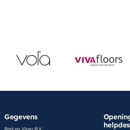
Gegevens
Opening
helpde
Bad en Vloer B.V.