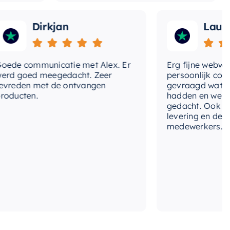
Dirkjan
Laura
 communicatie met Alex. Er
Erg fijne webwinkel
goed meegedacht. Zeer
persoonlijk contact 
den met de ontvangen
gevraagd wat we no
cten.
hadden en werd met
gedacht. Ook in de pr
levering en deskund
medewerkers. Wij zij