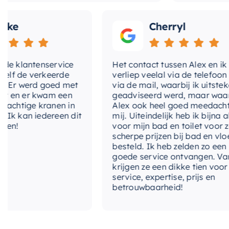
e
Cherryl
klantenservice
Het contact tussen Alex en ik
de verkeerde
verliep veelal via de telefoon en
r werd goed met
via de mail, waarbij ik uitstekend
n er kwam een
geadviseerd werd, maar waarbij
htige kranen in
Alex ook heel goed meedacht me
kan iedereen dit
mij. Uiteindelijk heb ik bijna alles
!
voor mijn bad en toilet voor zeer
scherpe prijzen bij bad en vloer
besteld. Ik heb zelden zo een
goede service ontvangen. Van mij
krijgen ze een dikke tien voor
service, expertise, prijs en
betrouwbaarheid!