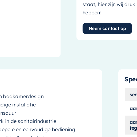
staat, hier zijn wij dru
hebben!
Neem contact op
Spec
ser
ern badkamerdesign
ige installatie
aan
ensduur
 in de sanitairindustrie
aa
teg
oepele en eenvoudige bediening