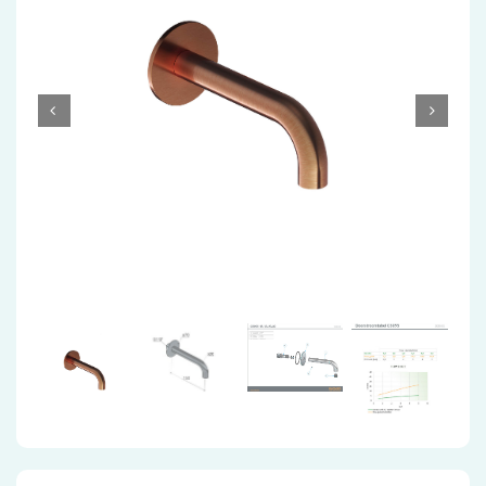
Accessoires
Installatiemateriaal
Klimaatbeheersing
PVC
Tegels