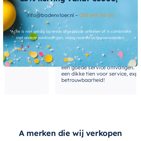
info@badenvloer.nl –
088 646 40 00
e meegemaakt!
Het contact tussen Alex en ik verlie
*Actie is niet geldig op reeds afgeprijsde artikelen of in combinatie
. Er werd goed
de telefoon en via de mail, waarbij 
met andere aanbiedingen, vraag naar de actievoorwaarden.
en oplossing!
geadviseerd werd, maar waarbij Al
amer. Ik kan
goed meedacht met mij. Uiteindelijk
alles voor mijn bad en toilet voor z
prijzen bij bad en vloer besteld. Ik 
een goede service ontvangen. Van m
een dikke tien voor service, expertis
betrouwbaarheid!
A merken die wij verkopen