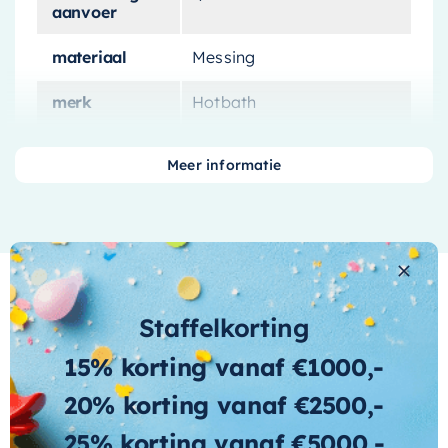
aanvoer
materiaal
Messing
merk
Hotbath
met-
Nee
omstelinrichting
Meer informatie
met-
Nee
watervalstraal
Staffelkorting
15% korting vanaf €1000,-
Wat andere over ons zeggen
20% korting vanaf €2500,-
25% korting vanaf €5000,-
Cherryl