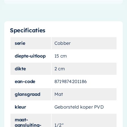
Specificaties
serie
Cobber
diepte-uitloop
15 cm
dikte
2 cm
ean-code
8719874201186
glansgraad
Mat
kleur
Geborsteld koper PVD
maat-
aansluiting-
1/2"