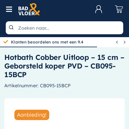
Skip to content
Toggle Navigation
Klantenservice
Wastafels


Klanten beoordelen ons met een 9.4
Toiletten
Hotbath Cobber Uitloop – 15 cm –
Spiegels
Geborsteld koper PVD – CB095-
Kranen
15BCP
Douche
Artikelnummer:
CB095-15BCP
Badkamermeubels
Baden
Aanbieding!
Radiatoren