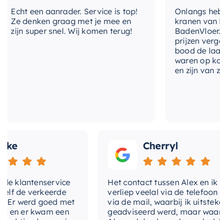
and resistance to corrosion.
cht een aanrader. Service is top!
Onlangs heb ik v
e denken graag met je mee en
kranen van Hotb
Easy to install, this thermostatic set is perfect for 
ijn super snel. Wij komen terug!
BadenVloer. Ik h
your bathroom the functional and elegant upgrade it 
prijzen vergelek
bood de laagste 
set.
waren op korte 
en zijn van zeer 
e
Cherryl
klantenservice
Het contact tussen Alex en ik
de verkeerde
verliep veelal via de telefoon en
r werd goed met
via de mail, waarbij ik uitstekend
n er kwam een
geadviseerd werd, maar waarbij