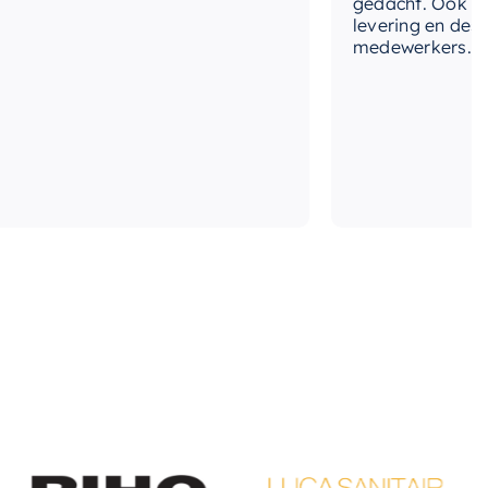
gedacht. Ook in de pr
levering en deskund
medewerkers. Wij zij