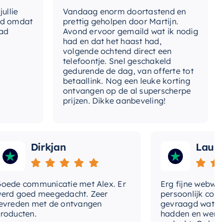
e
Vandaag enorm doortastend en
Ad
mdat
prettig geholpen door Martijn.
su
Avond ervoor gemaild wat ik nodig
Ge
had en dat het haast had,
re
volgende ochtend direct een
Wa
telefoontje. Snel geschakeld
ga
gedurende de dag, van offerte tot
betaallink. Nog een leuke korting
To
ontvangen op de al superscherpe
prijzen. Dikke aanbeveling!
Dirkjan
Laura
 communicatie met Alex. Er
Erg fijne webwinkel
goed meegedacht. Zeer
persoonlijk contact 
den met de ontvangen
gevraagd wat we no
cten.
hadden en werd met