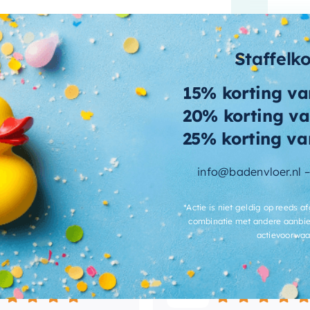
Staffelk
tain precise control over your shower’s
Meer informatie
15% korting va
ower or a warm, relaxing one, our
20% korting va
re you desire.
25% korting va
 enhanced functionality, providing an
ower experience. So you can adjust the
info@badenvloer.nl 
ore enjoyable and refreshing.
*Actie is niet geldig op reeds af
Wat andere over ons zeggen
combinatie met andere aanbie
actievoorwaa
and, you can expect nothing but the best
Mary
c set is designed with a high-quality
ic appeal but also ensures durability