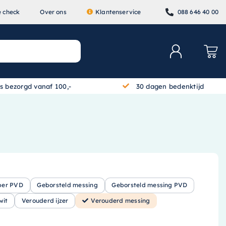
e check
Over ons
Klantenservice
088 646 40 00
is bezorgd vanaf 100,-
30 dagen bedenktijd
per PVD
Geborsteld messing
Geborsteld messing PVD
wit
Verouderd ijzer
Verouderd messing