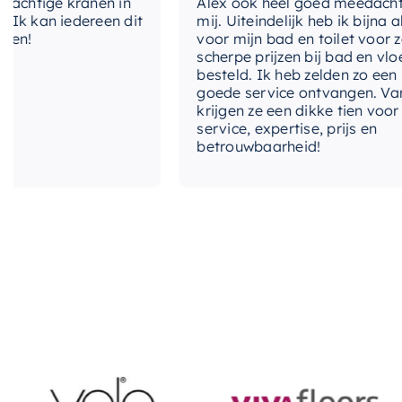
htige kranen in
Alex ook heel goed meedacht me
kan iedereen dit
mij. Uiteindelijk heb ik bijna alles
!
voor mijn bad en toilet voor zeer
scherpe prijzen bij bad en vloer
besteld. Ik heb zelden zo een
goede service ontvangen. Van mij
krijgen ze een dikke tien voor
service, expertise, prijs en
betrouwbaarheid!