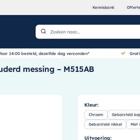
Kennisbank
Offert
Voor 14:00 besteld, dezelfde dag verzonden*
Grat
uderd messing – M515AB
Kleur:
Chroom
Geborsteld ko
Geborsteld nikkel
Mat 
Uitvoering: