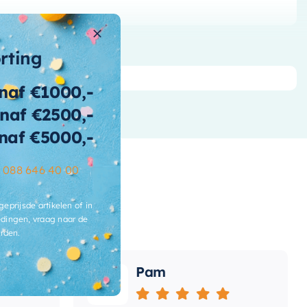
orting
naf €1000,-
naf €2500,-
naf €5000,-
–
088 646 40 00
geprijsde artikelen of in
dingen, vraag naar de
rden.
Pam