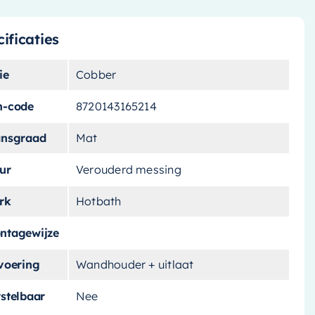
ificaties
ie
Cobber
n-code
8720143165214
ansgraad
Mat
ur
Verouderd messing
rk
Hotbath
ntagewijze
tvoering
Wandhouder + uitlaat
stelbaar
Nee