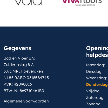
Gegevens
Opening
helpde
Bad en Vloer B.V.
Zuiderinslag 8 A
Maandag:
3871 MR, Hoevelaken
Dinsdag:
NL85 RABO 0318584743
Woensdag:
KVK: 42098016
Donderdag
BTW: NL869710461B01
Vrijdag:
Zaterdag:
Algemene voorwaarden
Zondag: