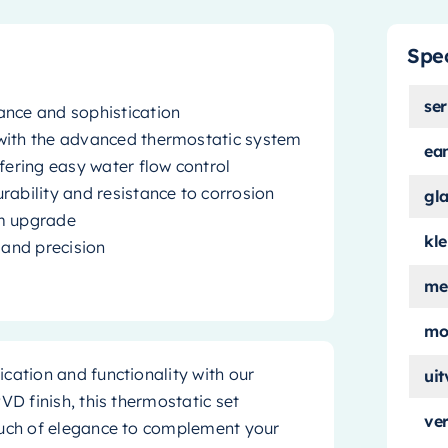
Spec
ser
ance and sophistication
 with the advanced thermostatic system
ea
fering easy water flow control
rability and resistance to corrosion
gl
om upgrade
kle
 and precision
me
mo
cation and functionality with our
ui
VD finish, this thermostatic set
ver
ouch of elegance to complement your