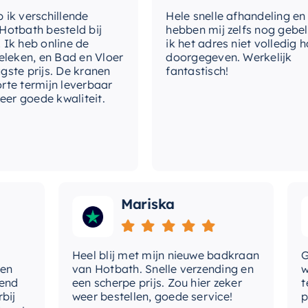
erschillende
Hele snelle afhandeling en julli
ath besteld bij
hebben mij zelfs nog gebeld o
a seamless bathroom upgrade. So, give
eb online de
ik het adres niet volledig had
deserves with our top-tier thermostatic
en, en Bad en Vloer
doorgegeven. Werkelijk
prijs. De kranen
fantastisch!
termijn leverbaar
goede kwaliteit.
Mariska
Heel blij met mijn nieuwe badkraan
Goede
van Hotbath. Snelle verzending en
werd 
een scherpe prijs. Zou hier zeker
tevre
weer bestellen, goede service!
produ