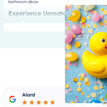
bathroom décor.
Experience Unmatched Control
With its advanced thermostatic system, you can main
temperature. Whether you prefer a refreshing cool sh
thermostatic set ensures you get the exact temperatu
Moreover, the inclusion of two shut-off valves offers
easy way to control the water flow for an optimal sh
water pressure to your liking, making your showers m
Quality You Can Trust
Being a product from a highly trusted and reputed br
Alard
Roos
in terms of quality and performance. This thermostati
brushed copper PVD finish that not only adds aesthet