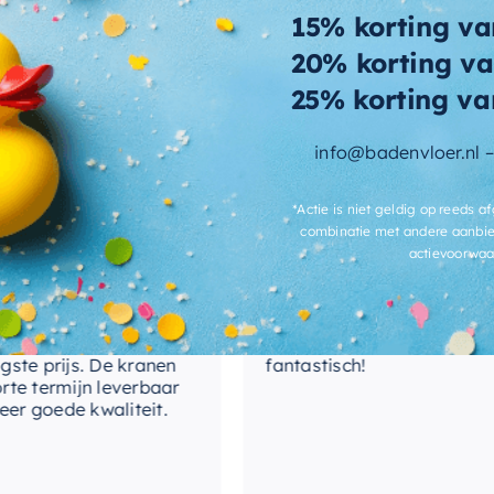
15% korting va
duct dat niet alleen goed oogt, maar
20% korting va
25% korting va
houd
Wat andere over ons zeggen
info@badenvloer.nl 
ok ontworpen met gebruiksgemak in
Mary
t u zonder gedoe kunt genieten van uw
*Actie is niet geldig op reeds af
combinatie met andere aanbie
tje van een cent dankzij de
actievoorwaa
erschillende
Hele snelle afhandeling en julli
ath besteld bij
hebben mij zelfs nog gebeld o
ijk uw badkamer met een product dat
heb online de
ik het adres niet volledig had
en, en Bad en Vloer
doorgegeven. Werkelijk
prijs. De kranen
fantastisch!
termijn leverbaar
goede kwaliteit.