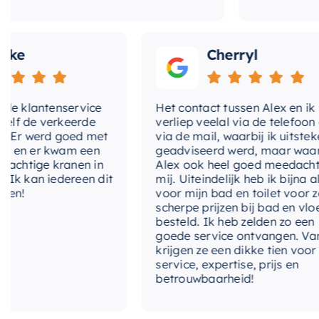
e
Cherryl
klantenservice
Het contact tussen Alex en ik
de verkeerde
verliep veelal via de telefoon en
r werd goed met
via de mail, waarbij ik uitstekend
n er kwam een
geadviseerd werd, maar waarbij
htige kranen in
Alex ook heel goed meedacht me
kan iedereen dit
mij. Uiteindelijk heb ik bijna alles
!
voor mijn bad en toilet voor zeer
scherpe prijzen bij bad en vloer
besteld. Ik heb zelden zo een
goede service ontvangen. Van mij
krijgen ze een dikke tien voor
service, expertise, prijs en
betrouwbaarheid!