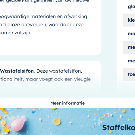
nder gedoe kunt genieten van uw nieuwe
gl
 hoogwaardige materialen en afwerking
kle
n tijdloze ontwerpen, waardoor deze
amer zal zijn
ma
me
me
Wastafelsifon
. Deze wastafelsifon,
to
nctionaliteit, maar voegt ook een vleugje
e kwaliteit
Meer informatie
 een
modern en strak ontwerp
dat
Staffelk
t gaat niet alleen om de looks. De
t bekend staat om zijn kwaliteit en