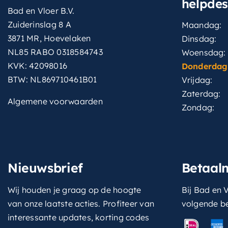
helpde
Bad en Vloer B.V.
Zuiderinslag 8 A
Maandag:
3871 MR, Hoevelaken
Dinsdag:
NL85 RABO 0318584743
Woensdag:
KVK: 42098016
Donderdag
BTW: NL869710461B01
Vrijdag:
Zaterdag:
Algemene voorwaarden
Zondag:
Nieuwsbrief
Betaal
Wij houden je graag op de hoogte
Bij Bad en V
van onze laatste acties. Profiteer van
volgende b
interessante updates, korting codes