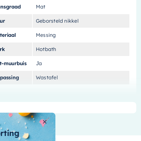
ansgraad
Mat
ur
Geborsteld nikkel
teriaal
Messing
rk
Hotbath
t-muurbuis
Ja
epassing
Wastafel
orting