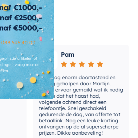
naf €1000,-
naf €2500,-
naf €5000,-
–
088 646 40 00
Pam
geprijsde artikelen of in
dingen, vraag naar de
rden.
e
Vandaag enorm doortastend en
Ad
mdat
prettig geholpen door Martijn.
su
Avond ervoor gemaild wat ik nodig
Ge
had en dat het haast had,
re
volgende ochtend direct een
Wa
telefoontje. Snel geschakeld
ga
gedurende de dag, van offerte tot
betaallink. Nog een leuke korting
To
ontvangen op de al superscherpe
prijzen. Dikke aanbeveling!