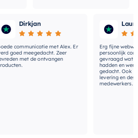
Dirkjan
Laura
 communicatie met Alex. Er
Erg fijne webwinkel
goed meegedacht. Zeer
persoonlijk contact 
den met de ontvangen
gevraagd wat we no
cten.
hadden en werd met
gedacht. Ook in de pr
levering en deskund
medewerkers. Wij zij