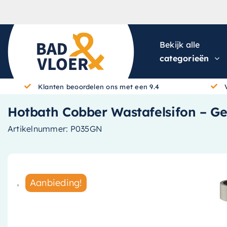
Skip to content
Bekijk alle
categorieën
Klanten beoordelen ons met een 9.4
Hotbath Cobber Wastafelsifon – Ge
Artikelnummer:
P035GN
Aanbieding!