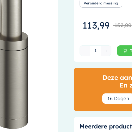
Verouderd messing
113,99
152,00
Hotbath Cobber 
Deze aanb
En 
1
6
Dagen
Meerdere product