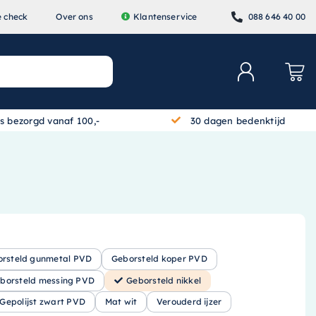
e check
Over ons
Klantenservice
088 646 40 00
is bezorgd vanaf 100,-
30 dagen bedenktijd
rsteld gunmetal PVD
Geborsteld koper PVD
borsteld messing PVD
Geborsteld nikkel
Gepolijst zwart PVD
Mat wit
Verouderd ijzer