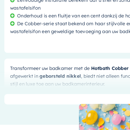
Eenvoudige installatie betekent dat u snel en zo
wastafelsifon
Onderhoud is een fluitje van een cent dankzij de
De Cobber-serie staat bekend om haar stijlvolle e
wastafelsifon een geweldige toevoeging aan uw badk
Transformeer uw badkamer met de
Hotbath Cobber 
afgewerkt in
geborsteld nikkel
, biedt niet alleen fu
stijl en luxe toe aan uw badkamerinterieur.
Modern ontwerp ontmoet duurzam
Als onderdeel van de Cobber-serie biedt dit product
perfect past bij elke hedendaagse badkamer. Maar he
wastafelsifon is afkomstig van
Hotbath
, een merk da