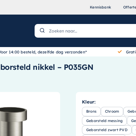
Kennisbank
Offert
Voor 14:00 besteld, dezelfde dag verzonden*
Grat
borsteld nikkel – P035GN
Kleur:
Brons
Chroom
Gebo
Geborsteld messing
Ge
Geborsteld zwart PVD