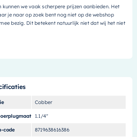
n kunnen we vaak scherpere prijzen aanbieden. Het
aar je naar op zoek bent nog niet op de webshop
k mee bezig. Dit betekent natuurlijk niet dat wij het niet
ificaties
ie
Cobber
voerplugmaat
1.1/4"
n-code
8719638616386