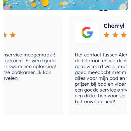
Wat andere over ons zeggen
De
Hotbath Cobber @work Omstelkraan
is niet
met-omstelinrichting
Ja
alleen een prachtig stuk sanitair, maar ook een
bewijs van de toewijding van Hotbath Cobber
Cherryl
met-
Nee
temperatuurregeling
om kwaliteit, functionaliteit en esthetiek te
combineren in één onweerstaanbaar pakket.
met-uitloop
Nee
nservice meegemaakt!
Het contact tussen Alex en i
temperatuurbegrenzing
Nee
gekocht. Er werd goed
de telefoon en via de mail, 
 kwam een oplossing!
geadviseerd werd, maar waa
thermostatisch
Nee
ze badkamer. Ik kan
goed meedacht met mij. Uite
velen!
alles voor mijn bad en toile
uitvoering
prijzen bij bad en vloer best
Afbouwdeel
een goede service ontvangen
een dikke tien voor service, 
vorm-rozet
Rond
betrouwbaarheid!