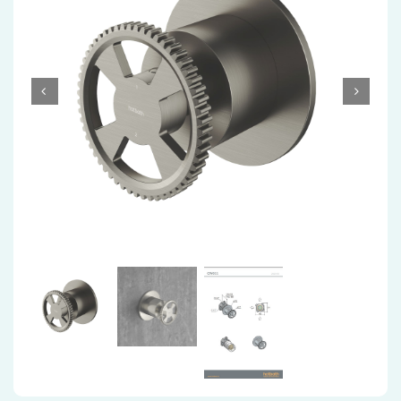
Accessoires
Installatiemateriaal
Klimaatbeheersing
PVC
Tegels