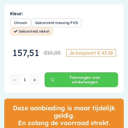
Kleur:
Chroom
Geborsteld messing PVD
Geborsteld nikkel
157,51
210,00
Je bespaart € 43.38
Oorspronkelijke
Huidige prijs is
Toevoegen aan
winkelwagen
Hotbath Cobber @work Omstelkraan - Geborst
Deze aanbieding is maar tijdelijk
geldig.
En zolang de voorraad strekt.