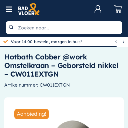
Skip to content
Toggle Navigation
Klantenservice
Wastafels


Voor 14:00 besteld, morgen in huis*
Toiletten
Hotbath Cobber @work
Spiegels
Omstelkraan – Geborsteld nikkel
Kranen
– CW011EXTGN
Douche
Artikelnummer:
CW011EXTGN
Badkamermeubels
Baden
Aanbieding!
Radiatoren