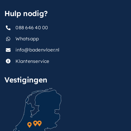
,
hoofddouche
Hulp nodig?
vorm-
Rond
thermostaat
088 646 40 00
Whatsapp
info@badenvloer.nl
Klantenservice
Vestigingen