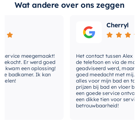
Wat andere over ons zeggen
Of u nu uw ochtend begint of uw dag afsluit,
hoofddouche-
Plafondbuis
deze inbouw doucheset zal u zeker een
montage
ontspannende en verfrissende douche-ervaring
Cherryl
hotbath-
bieden. Kies voor kwaliteit en stijl met deze
Ja
ecoair-system
prachtige doucheset.
hotbath-fluhs
Ja
service meegemaakt!
Het contact tussen Alex en ik 
ekocht. Er werd goed
hotbath-
de telefoon en via de mail, wa
plumber-
Ja
kwam een oplossing!
geadviseerd werd, maar waar
friendly
e badkamer. Ik kan
goed meedacht met mij. Uitein
len!
alles voor mijn bad en toilet
prijzen bij bad en vloer beste
hotbath-
een goede service ontvangen.
shower-
Ja
een dikke tien voor service, e
power-system
betrouwbaarheid!
kleur
Chroom
lengte
30 cm