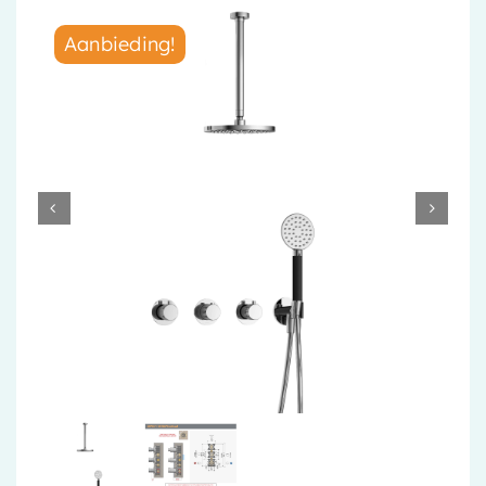
Accessoires
Aanbieding!
Installatiemateriaal
Klimaatbeheersing
PVC
Tegels