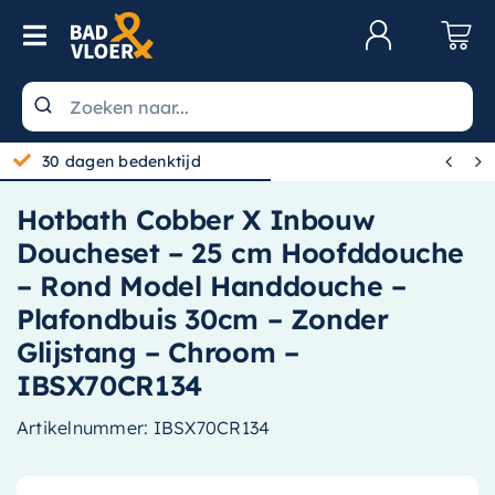
Skip to content
Toggle Navigation
Klantenservice
Wastafels


30 dagen bedenktijd
Toiletten
Hotbath Cobber X Inbouw
Spiegels
Doucheset – 25 cm Hoofddouche
Kranen
– Rond Model Handdouche –
Plafondbuis 30cm – Zonder
Douche
Glijstang – Chroom –
Badkamermeubels
IBSX70CR134
Baden
Artikelnummer:
IBSX70CR134
Radiatoren