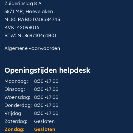
Zuiderinslag 8 A
met-
Ja
hoofddouche
3871 MR, Hoevelaken
NL85 RABO 0318584743
met-
Ja
KVK: 42098016
inbouwdeel
BTW: NL869710461B01
montagewijze
Inbouw
Algemene voorwaarden
thermostatisch
Ja
Openingstijden helpdesk
type-
Rond model
handdouche
Maandag:
8:30 -17:00
type-
Dinsdag:
8:30 -17:00
Hotbath Rain
straalsoorten
Woensdag:
8:30 -17:00
Donderdag:
8:30 -17:00
type-
straalsoorten-
Hotbath Rain
Vrijdag:
8:30 -17:00
hoofddouche
Zaterdag:
Gesloten
Zondag:
Gesloten
vorm-