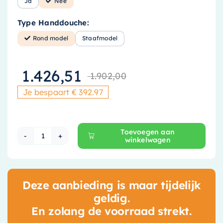
Ja
Nee
Type Handdouche:
Rond model
Staafmodel
1.426,51
1.902,00
Oorspronkelij
Huidige prijs
Je bespaart € 392.97
Toevoegen aan
winkelwagen
Hotbath Cobber X Inbouw Doucheset - 25 cm H
Deze aanbieding is maar tijdelijk
geldig.
En zolang de voorraad strekt.