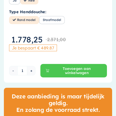
Ja
Nee
Type Handdouche:
Rond model
Staafmodel
1.778,25
2.371,00
Oorspronkelij
Huidige prijs
Je bespaart € 489.87
Toevoegen aan
winkelwagen
Hotbath Cobber X Inbouw Doucheset - 25 cm 
Deze aanbieding is maar tijdelijk
geldig.
En zolang de voorraad strekt.