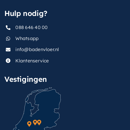
,
hoofddouche
Hulp nodig?
vorm-
Rond
thermostaat
088 646 40 00
Whatsapp
info@badenvloer.nl
Klantenservice
Vestigingen