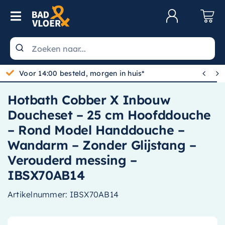
Skip to content
Toggle Navigation
Klantenservice
Wastafels


Gratis bezorgd vanaf 100,-
Toiletten
Hotbath Cobber X Inbouw
Spiegels
Doucheset – 25 cm Hoofddouche
Kranen
– Rond Model Handdouche –
Wandarm – Zonder Glijstang –
Douche
Verouderd messing –
Badkamermeubels
IBSX70AB14
Baden
Artikelnummer:
IBSX70AB14
Radiatoren