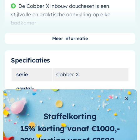
De Cobber X inbouw doucheset is een
stijlvolle en praktische aanvulling op elke
badkamer
Meer informatie
Specificaties
Ervaar de luxe van een hotelbadkamer in uw
eigen huis met de
Hotbath Cobber X inbouw
serie
Cobber X
doucheset
. Deze stijlvolle en praktische set is
ontworpen om uw dagelijkse douche-ervaring
aantal-
straalsoorten-
1.0
naar een hoger niveau te tillen.
handdouche
Verouderd messing voor een
Staffelkorting
aantal-
vintage look
straalsoorten-
1.0
hoofddouche
15% korting vanaf €1000,-
Het gebruik van
verouderd messing
geeft deze