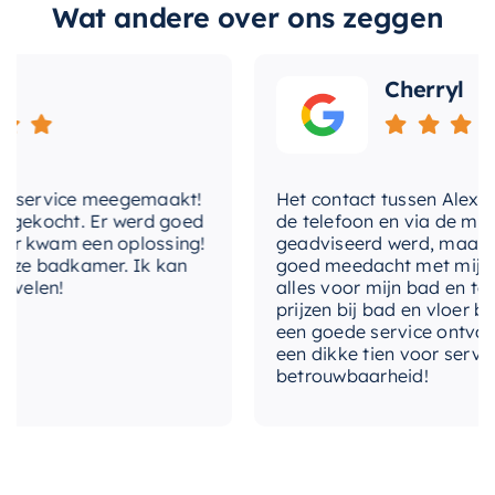
glijstang nodig heeft. Dit draagt bij aan de
Wat andere over ons zeggen
hoofddouche-
strakke, minimalistische look en maakt de
Wandarm
montage
montage eenvoudiger.
Cherryl
hotbath-
Ja
Kies voor de
Hotbath Cobber X inbouw
ecoair-system
doucheset
en voeg een vleugje luxe toe aan uw
hotbath-fluhs
Ja
dagelijkse routine. Ontdek de perfecte
service meegemaakt!
Het contact tussen Alex en ik
combinatie van stijl, comfort en duurzaamheid.
ekocht. Er werd goed
hotbath-
de telefoon en via de mail, w
plumber-
Ja
 kwam een oplossing!
geadviseerd werd, maar waar
friendly
e badkamer. Ik kan
goed meedacht met mij. Uitei
elen!
alles voor mijn bad en toilet
prijzen bij bad en vloer best
hotbath-
een goede service ontvangen
shower-
Ja
een dikke tien voor service, e
power-system
betrouwbaarheid!
kleur
Verouderd messing
lengte
38,5 cm