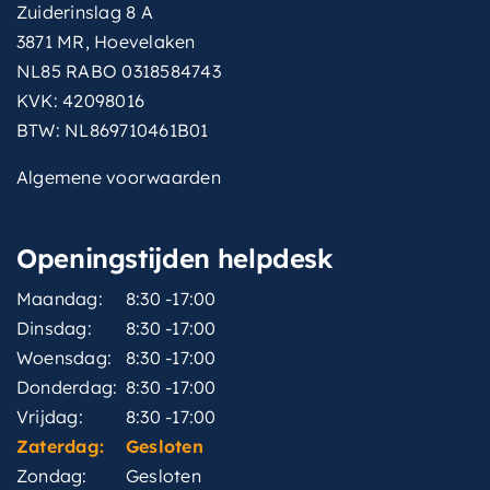
Zuiderinslag 8 A
met-
Ja
hoofddouche
3871 MR, Hoevelaken
NL85 RABO 0318584743
met-
Ja
KVK: 42098016
inbouwdeel
BTW: NL869710461B01
montagewijze
Inbouw
Algemene voorwaarden
thermostatisch
Ja
Openingstijden helpdesk
type-
Rond model
handdouche
Maandag:
8:30 -17:00
type-
Dinsdag:
8:30 -17:00
Hotbath Rain
straalsoorten
Woensdag:
8:30 -17:00
Donderdag:
8:30 -17:00
type-
straalsoorten-
Hotbath Rain
Vrijdag:
8:30 -17:00
hoofddouche
Zaterdag:
Gesloten
Zondag:
Gesloten
vorm-