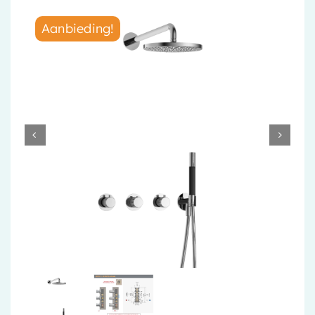
Accessoires
Aanbieding!
Installatiemateriaal
Klimaatbeheersing
PVC
Tegels