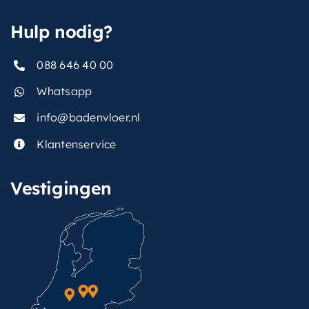
hoofddouche
Hulp nodig?
vorm-
,
hoofddouche
088 646 40 00
vorm-
Whatsapp
Rond
thermostaat
info@badenvloer.nl
Klantenservice
Vestigingen