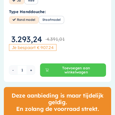
Ja
Nee
Type Handdouche:
Rond model
Staafmodel
3.293,24
4.391,01
Oorspronkelij
Huidige prijs 
Je bespaart € 907.24
Toevoegen aan
winkelwagen
Hotbath Cobber X Inbouw Doucheset - 30 cm H
Deze aanbieding is maar tijdelijk
geldig.
En zolang de voorraad strekt.