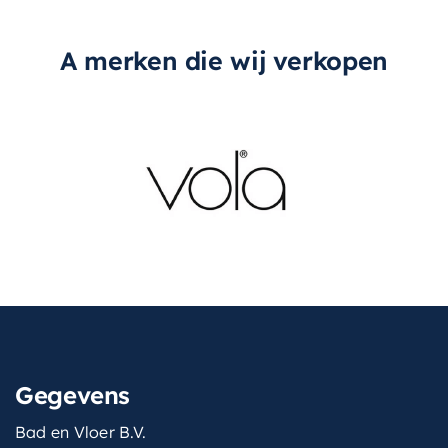
lengte-
30 cm
douchearm
A merken die wij verkopen
lengte-
150 cm
doucheslang
lengte-
90 cm
glijstang
materiaal
Messing
materiaal-
Messing
kraan
merk
Hotbath
met-
Ja
doucheslang
Gegevens
met-glijstang
Ja
Bad en Vloer B.V.