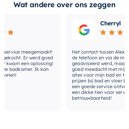
Wat andere over ons zeggen
superieure functionaliteit. Het is eenvoudig te
hoofddouche-
Plafondbuis
montage
installeren dankzij de meegeleverde plafondbuis
Cherryl
en glijstang, en zorgt voor een opgeruimde look
hotbath-
Ja
die ruimte bespaart in de douche. Mis niet de
ecoair-system
kans om je badkamer naar een hoger niveau te
hotbath-fluhs
Ja
tillen met deze prachtige doucheset.
service meegemaakt!
Het contact tussen Alex en ik
ekocht. Er werd goed
hotbath-
de telefoon en via de mail, w
plumber-
Ja
kwam een oplossing!
geadviseerd werd, maar waar
friendly
e badkamer. Ik kan
goed meedacht met mij. Uitei
elen!
alles voor mijn bad en toilet
prijzen bij bad en vloer beste
hotbath-
een goede service ontvangen.
shower-
Ja
een dikke tien voor service, e
power-system
betrouwbaarheid!
kleur
Geborsteld koper PVD
lengte
30 cm