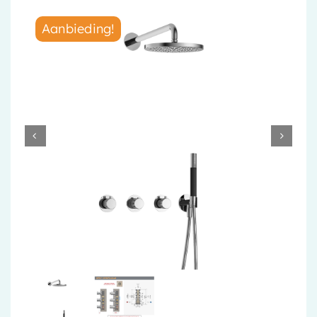
Accessoires
Aanbieding!
Installatiemateriaal
Klimaatbeheersing
PVC
Tegels