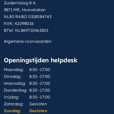
Zuiderinslag 8 A
met-
Ja
handdouche
3871 MR, Hoevelaken
NL85 RABO 0318584743
met-
Ja
KVK: 42098016
hoofddouche
BTW: NL869710461B01
met-
Ja
Algemene voorwaarden
inbouwdeel
montagewijze
Inbouw
Openingstijden helpdesk
thermostatisch
Ja
Maandag:
8:30 -17:00
type-
Dinsdag:
8:30 -17:00
Rond model
handdouche
Woensdag:
8:30 -17:00
Donderdag:
8:30 -17:00
type-
Hotbath Rain
straalsoorten
Vrijdag:
8:30 -17:00
Zaterdag:
Gesloten
type-
Zondag:
Gesloten
straalsoorten-
Hotbath Rain