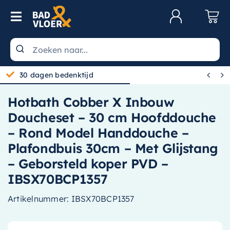
Skip to content
Toggle Navigation
Klantenservice
Wastafels


30 dagen bedenktijd
Toiletten
Hotbath Cobber X Inbouw
Spiegels
Doucheset – 30 cm Hoofddouche
Kranen
– Rond Model Handdouche –
Plafondbuis 30cm – Met Glijstang
Douche
– Geborsteld koper PVD –
Badkamermeubels
IBSX70BCP1357
Baden
Artikelnummer:
IBSX70BCP1357
Radiatoren