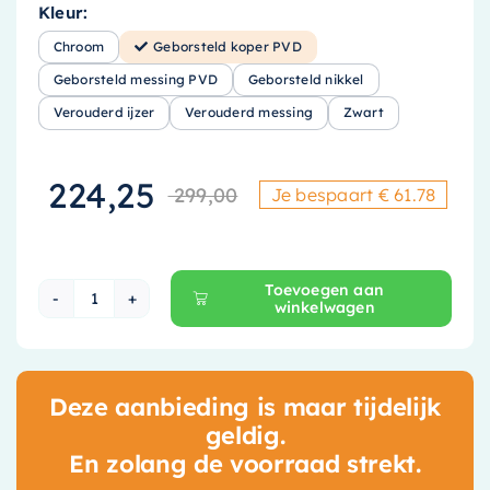
Kleur:
Chroom
Geborsteld koper PVD
Geborsteld messing PVD
Geborsteld nikkel
Verouderd ijzer
Verouderd messing
Zwart
224,25
299,00
Je bespaart € 61.78
Oorspronkelijke
Huidige prijs is
Toevoegen aan
winkelwagen
Hotbath Cobber X Omstelkraan - Geborsteld 
Deze aanbieding is maar tijdelijk
geldig.
En zolang de voorraad strekt.