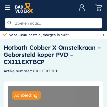
Skip to content
Toggle Navigation
Klantenservice
Wastafels


Voor 14:00 besteld, morgen in huis*
Toiletten
Hotbath Cobber X Omstelkraan –
Spiegels
Geborsteld koper PVD –
Kranen
CX111EXTBCP
Douche
Artikelnummer:
CX111EXTBCP
Badkamermeubels
Baden
Aanbieding!
Radiatoren