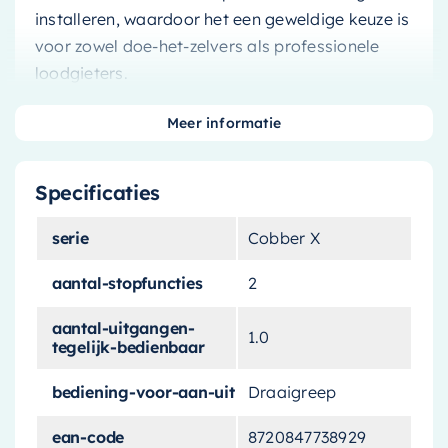
installeren, waardoor het een geweldige keuze is
voor zowel doe-het-zelvers als professionele
loodgieters.
Dankzij zijn veelzijdige ontwerp past deze
Meer informatie
omstelkraan in een breed scala aan
badkamerstijlen, van modern tot klassiek.
Specificaties
serie
Cobber X
Een vleugje elegantie voor uw
aantal-stopfuncties
2
badkamer
aantal-uitgangen-
1.0
tegelijk-bedienbaar
Voeg wat extra charme toe aan uw badkamer
bediening-voor-aan-uit
Draaigreep
met deze prachtige
omstelkraan
. Met zijn
stijlvolle geborstelde koperen afwerking en
ean-code
8720847738929