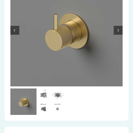
Accessoires
Installatiemateriaal
Klimaatbeheersing
PVC
Tegels