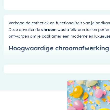
Verhoog de esthetiek en functionaliteit van je badk
Deze opvallende
chroom
wastafelkraan is een perfect
ontworpen om je badkamer een moderne en luxueuze u
Hoogwaardige chroomafwerking
De wastafelkraan is afgewerkt met een duurzame la
glanzende, stijlvolle look en tegelijkertijd de levens
afwerking is bestand tegen roest en corrosie, wat be
als nieuw uit zal blijven zien.
Uitzonderlijk gebruiksgemak
Niet alleen zorgt deze kraan voor een esthetische up