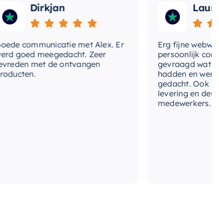
Dirkjan
Laura
 communicatie met Alex. Er
Erg fijne webwinkel
goed meegedacht. Zeer
persoonlijk contact 
den met de ontvangen
gevraagd wat we no
cten.
hadden en werd met
gedacht. Ook in de pr
levering en deskund
medewerkers. Wij zij