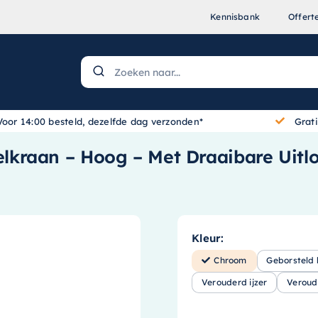
Kennisbank
Offert
Voor 14:00 besteld, dezelfde dag verzonden*
Grat
lkraan – Hoog – Met Draaibare Uit
Kleur:
Chroom
Geborsteld
Verouderd ijzer
Veroud