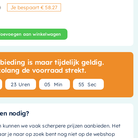
0
Je bespaart € 58.27
Oorspronkelijke prijs was: € 
Huidige prijs is: € 211,50.
Toevoegen aan winkelwagen
 X Opbouw Wastafelkraan - Hoog - Met Draaibare Uitloo
ieding is maar tijdelijk geldig.
zolang de voorraad strekt.
2
3
Uren
0
5
Min
5
4
Sec
en nodig?
n kunnen we vaak scherpere prijzen aanbieden. Het
aar je naar op zoek bent nog niet op de webshop