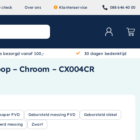
e check
Over ons
Klantenservice
088 646 40 00
is bezorgd vanaf 100,-
30 dagen bedenktijd
loop – Chroom – CX004CR
 koper PVD
Geborsteld messing PVD
Geborsteld nikkel
erd messing
Zwart