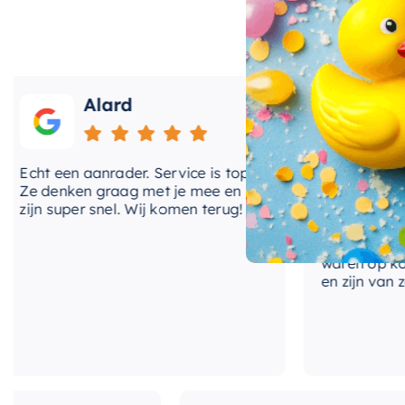
uitzonderlijk gebruiksgemak. De
draaibare uitloop
ge
waterstroom te richten waar je deze nodig hebt, ter
ruimte onder de kraan. Het gebruiksgemak wordt ve
bediening, waardoor je moeiteloos de watertemperatu
Alard
Roos
Of je nu je badkamer renoveert of een nieuwe wastafe
wastafelkraan
is de perfecte keuze. Met zijn moder
cht een aanrader. Service is top!
Onlangs heb ik v
deze kraan ongetwijfeld een aanvulling zijn op elke 
e denken graag met je mee en
kranen van Hotb
ijn super snel. Wij komen terug!
BadenVloer. Ik h
prijzen vergelek
bood de laagste 
waren op korte 
en zijn van zeer 