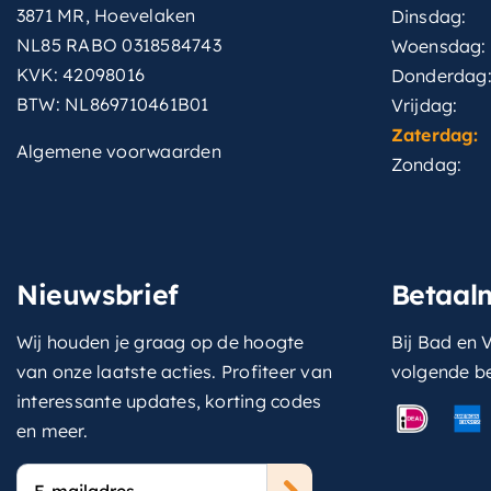
3871 MR, Hoevelaken
Dinsdag:
NL85 RABO 0318584743
Woensdag:
KVK: 42098016
Donderdag
BTW: NL869710461B01
Vrijdag:
Zaterdag:
Algemene voorwaarden
Zondag:
Nieuwsbrief
Betaal
Wij houden je graag op de hoogte
Bij Bad en V
van onze laatste acties. Profiteer van
volgende b
interessante updates, korting codes
en meer.
E-