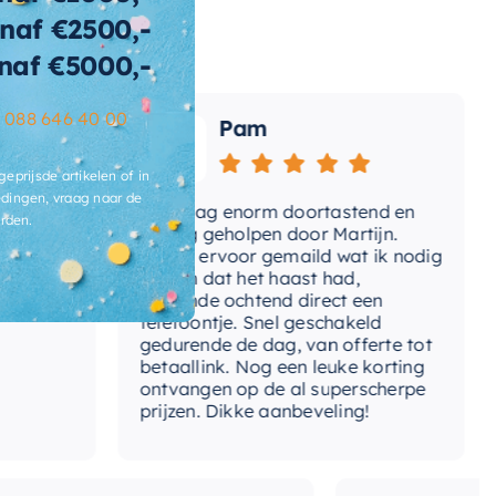
naf €2500,-
teriaal
Messing
naf €5000,-
teriaal-
Messing
aan
–
088 646 40 00
Pam
rk
Hotbath
geprijsde artikelen of in
dingen, vraag naar de
t-coldstart
Ja
e
Vandaag enorm doortastend en
Ad
rden.
mdat
prettig geholpen door Martijn.
su
del
Hoog
Avond ervoor gemaild wat ik nodig
Ge
had en dat het haast had,
re
volgende ochtend direct een
tvoering
Draaibare uitloop
Wa
telefoontje. Snel geschakeld
ga
gedurende de dag, van offerte tot
rm-uitloop
C-uitloop
betaallink. Nog een leuke korting
To
ontvangen op de al superscherpe
rmkoud-
prijzen. Dikke aanbeveling!
Warm & koud water
sluiting