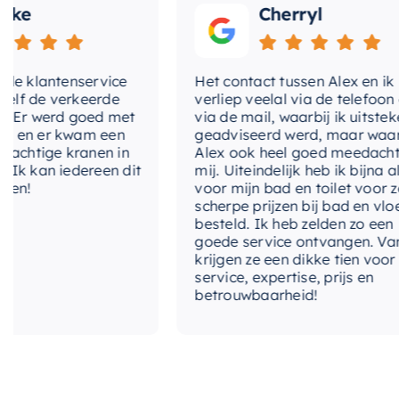
e
Cherryl
klantenservice
Het contact tussen Alex en ik
de verkeerde
verliep veelal via de telefoon en
r werd goed met
via de mail, waarbij ik uitstekend
n er kwam een
geadviseerd werd, maar waarbij
htige kranen in
Alex ook heel goed meedacht me
kan iedereen dit
mij. Uiteindelijk heb ik bijna alles
!
voor mijn bad en toilet voor zeer
scherpe prijzen bij bad en vloer
besteld. Ik heb zelden zo een
goede service ontvangen. Van mij
krijgen ze een dikke tien voor
service, expertise, prijs en
betrouwbaarheid!