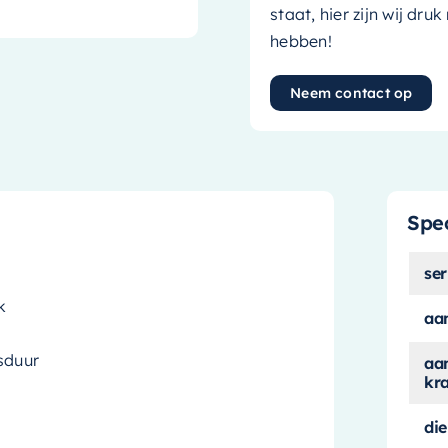
staat, hier zijn wij dru
hebben!
Neem contact op
Spec
ser
k
aa
sduur
aan
kr
die