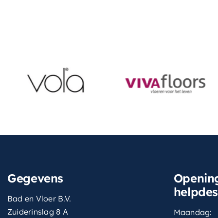
Gegevens
Opening
helpde
Bad en Vloer B.V.
Zuiderinslag 8 A
Maandag: