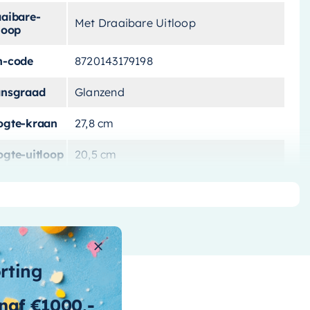
aaibare-
Met Draaibare Uitloop
loop
n-code
8720143179198
ansgraad
Glanzend
ogte-kraan
27,8 cm
ogte-uitloop
20,5 cm
tbath-
ower-power-
Ja
stem
ur
Chroom
orting
at-
sluiting-
3/8"
nvoer
naf €1000,-