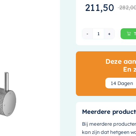
211,50
282,0
Hotbath Cobber
Deze aanb
En 
1
4
Dagen
Meerdere product
Bij meerdere producte
kan zijn dat hetgeen w