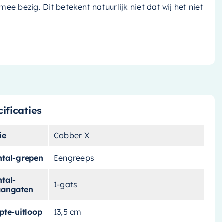
k mee bezig. Dit betekent natuurlijk niet dat wij het niet
ificaties
ie
Cobber X
ntal-grepen
Eengreeps
tal-
1-gats
aangaten
pte-uitloop
13,5 cm