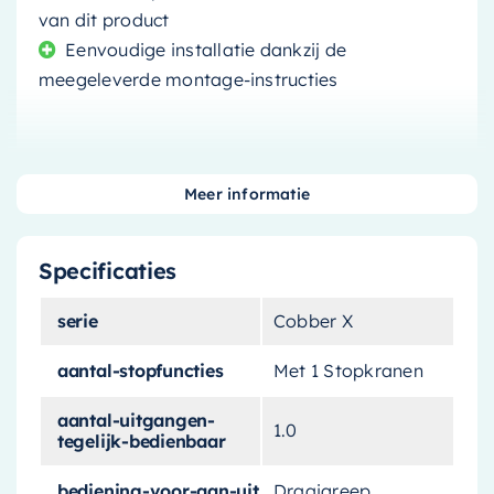
van dit product
Eenvoudige installatie dankzij de
meegeleverde montage-instructies
Meer informatie
Voeg een vleugje luxe toe aan
uw badkamer
Specificaties
Ontdek de perfecte balans tussen functionaliteit
serie
Cobber X
en design met deze thermostaat set. De set,
aantal-stopfuncties
Met 1 Stopkranen
gemaakt door een toonaangevend merk, is een
uitstekende keuze om uw badkamer te
aantal-uitgangen-
1.0
upgraden. Het is niet alleen een praktisch
tegelijk-bedienbaar
element, maar ook een stijlvolle toevoeging
bediening-voor-aan-uit
Draaigreep