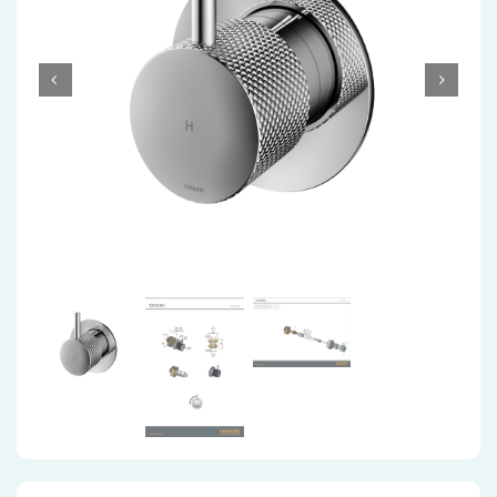
Accessoires
Installatiemateriaal
Klimaatbeheersing
PVC
Tegels