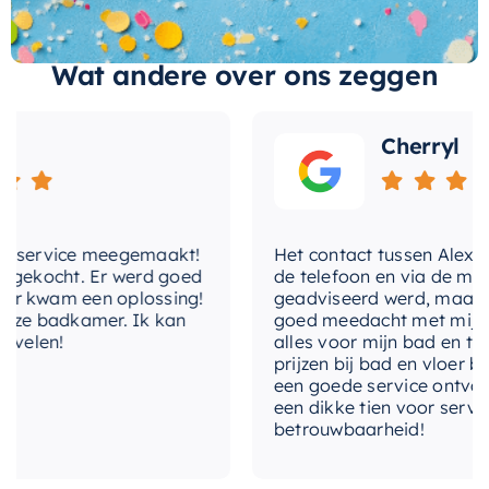
een lange levensduur. Het kan gemakkelijk de
dagelijkse slijtage weerstaan en blijft er
met-douchegarnituur
Nee
jarenlang als nieuw uitzien. Bovendien is deze set
Wat andere over ons zeggen
eenvoudig te installeren, met duidelijke
met-inbouwdeel
Nee
instructies om u te helpen. Al met al is deze
Cherryl
met-omstelinrichting
Nee
thermostaat set een uitstekende investering in
uw badkamercomfort.
met-
Nee
temperatuurregeling
service meegemaakt!
Het contact tussen Alex en ik
met-uitloop
Nee
ekocht. Er werd goed
de telefoon en via de mail, w
 kwam een oplossing!
geadviseerd werd, maar waar
temperatuurbegrenzing
Nee
ze badkamer. Ik kan
goed meedacht met mij. Uitei
elen!
alles voor mijn bad en toilet
thermostatisch
prijzen bij bad en vloer best
Nee
een goede service ontvangen
een dikke tien voor service, e
uitvoering
Inbouw
betrouwbaarheid!
vorm-rozet
Rond