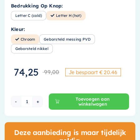
Bedrukking Op Knop:
Letter C (cold)
Letter H (hot)
Kleur:
Chroom
Geborsteld messing PVD
Geborsteld nikkel
74,25
99,00
Je bespaart € 20.46
Oorspronkelijke p
Huidige prijs is: 
Toevoegen aan
winkelwagen
Hotbath Cobber X Stopkraan - Chroom - CX0
Deze aanbieding is maar tijdelijk