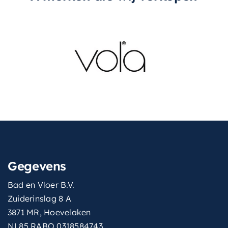
Gegevens
Bad en Vloer B.V.
Zuiderinslag 8 A
3871 MR, Hoevelaken
NL85 RABO 0318584743