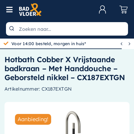
Skip to content
Toggle Navigation
Klantenservice
Wastafels


Gratis bezorgd vanaf 100,-
Toiletten
Hotbath Cobber X Vrijstaande
Spiegels
badkraan – Met Handdouche –
Kranen
Geborsteld nikkel – CX187EXTGN
Douche
Artikelnummer:
CX187EXTGN
Badkamermeubels
Baden
Aanbieding!
Radiatoren