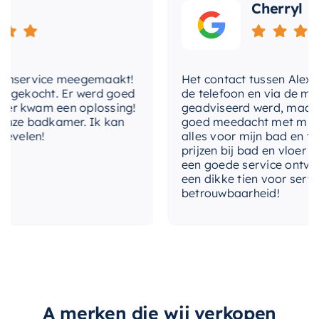
Met Handdouche
Cherryl
Het product wordt ook geleverd met duidelijke
douchegarnituur
instructies, waardoor de installatie een fluitje
met-inbouwdeel
Ja
van een cent is. En als u hulp nodig heeft, kunt u
altijd rekenen op de uitstekende klantenservice
met-
nservice meegemaakt!
Het contact tussen Alex en i
Ja
van het merk.
omstelinrichting
gekocht. Er werd goed
de telefoon en via de mail, 
 kwam een oplossing!
geadviseerd werd, maar waa
Zoek niet verder voor uw badkamerupgrade –
ze badkamer. Ik kan
montagewijze
Vrijstaand
goed meedacht met mij. Uite
velen!
alles voor mijn bad en toile
deze vrijstaande badkraan is de perfecte keuze
prijzen bij bad en vloer best
thermostatisch
Nee
voor iedereen die waarde hecht aan zowel stijl
een goede service ontvangen
als functionaliteit.
een dikke tien voor service, 
type-
Staafmodel
betrouwbaarheid!
handdouche
A merken die wij verkopen