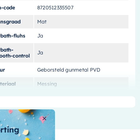
n-code
8720512335507
ansgraad
Mat
tbath-fluhs
Ja
tbath-
Ja
ooth-control
ur
Geborsteld gunmetal PVD
teriaal
Messing
rk
Hotbath
t-
Ja
uchegarnituur
orting
t-
nddouche