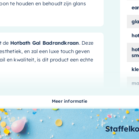
oon te houden en behoudt zijn glans
ea
gl
ho
t de
Hotbath Gal Badrandkraan
. Deze
ho
sthetiek, en zal een luxe touch geven
sm
 en kwaliteit, is dit product een echte
kle
ma
me
lle kleur:
Geborsteld gunmetal PVD
.
Meer informatie
itstraling, maar draagt ook bij aan de
me
do
n te houden en behoudt zijn glans, wat
Staffelk
me
ha