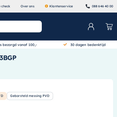
e check
Over ons
Klantenservice
088 646 40 00
is bezorgd vanaf 100,-
30 dagen bedenktijd
73BGP
VD
Geborsteld messing PVD