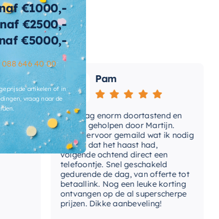
naf €1000,-
t-inbouwdeel
Ja
naf €2500,-
naf €5000,-
t-
Ja
telinrichting
–
088 646 40 00
t-uitloop
Ja
Pam
geprijsde artikelen of in
ermostatisch
Nee
dingen, vraag naar de
rden.
Vandaag enorm doortastend en
Adv
mdat
prettig geholpen door Martijn.
sup
Avond ervoor gemaild wat ik nodig
Gee
had en dat het haast had,
res
volgende ochtend direct een
Wan
telefoontje. Snel geschakeld
gaa
gedurende de dag, van offerte tot
betaallink. Nog een leuke korting
Top
ontvangen op de al superscherpe
prijzen. Dikke aanbeveling!