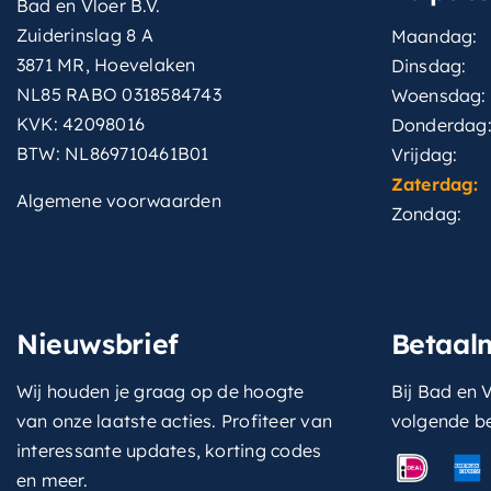
Bad en Vloer B.V.
Zuiderinslag 8 A
Maandag:
3871 MR, Hoevelaken
Dinsdag:
NL85 RABO 0318584743
Woensdag:
KVK: 42098016
Donderdag
BTW: NL869710461B01
Vrijdag:
Zaterdag:
Algemene voorwaarden
Zondag:
Nieuwsbrief
Betaal
Wij houden je graag op de hoogte
Bij Bad en V
van onze laatste acties. Profiteer van
volgende b
interessante updates, korting codes
en meer.