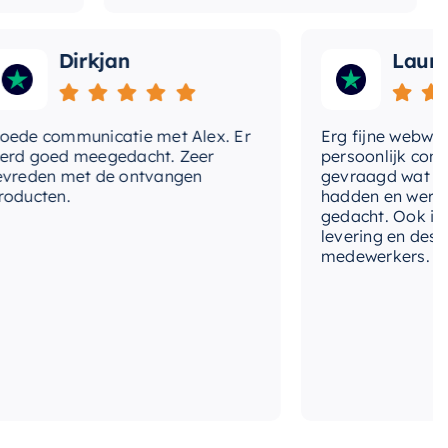
Dirkjan
Laura
 communicatie met Alex. Er
Erg fijne webwinkel,
goed meegedacht. Zeer
persoonlijk contact 
den met de ontvangen
gevraagd wat we nog
cten.
hadden en werd met
gedacht. Ook in de pr
levering en deskundi
medewerkers. Wij zij