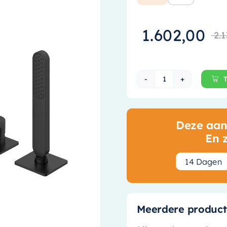
1.602,00
2.1
Hotbath Gal Ba
Deze aanb
En 
1
4
Dagen
Meerdere product