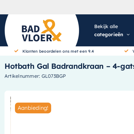
Skip to content
Bekijk alle
categorieën
Klanten beoordelen ons met een 9.4
Hotbath Gal Badrandkraan – 4-gat
Artikelnummer:
GL073BGP
Aanbieding!