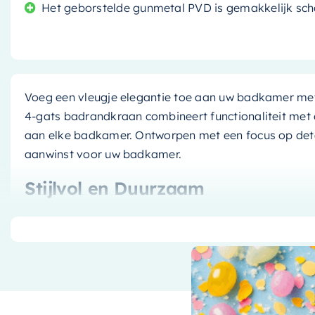
Het geborstelde gunmetal PVD is gemakkelijk sch
Voeg een vleugje elegantie toe aan uw badkamer me
4-gats badrandkraan combineert functionaliteit met e
aan elke badkamer. Ontworpen met een focus op detail
aanwinst voor uw badkamer.
Stijlvol en Duurzaam
Deze badrandkraan is uitgevoerd in een unieke, stijlvo
Deze afwerking zorgt niet alleen voor een prachtige u
duurzaamheid van de kraan. Het is gemakkelijk schoo
bijdraagt aan de levensduur van het product.