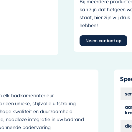
Bij meerdere producte
kan zijn dat hetgeen w
staat, hier zijn wij dru
hebben!
Neem contact op
Spec
ser
n elk badkamerinterieur
een unieke, stijlvolle uitstraling
aan
hoge kwaliteit en duurzaamheid
kr
, naadloze integratie in uw badrand
die
spannende badervaring