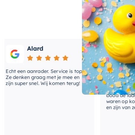
Hotbath: Kwaliteit en Innovatie
Als product van het gerenommeerde merk
Hotbath
,
badrandkraan van hoge kwaliteit is. Hotbath staat b
duurzame producten, en deze badrandkraan is daarop
voor eenvoudige montage, met 4 gaten voor een naad
Alard
Roos
een nieuwe badkamer bouwt of uw huidige badkamer 
uitstekende keuze.
ht een aanrader. Service is top!
Onlangs heb ik v
e denken graag met je mee en
kranen van Hotba
jn super snel. Wij komen terug!
BadenVloer. Ik h
prijzen vergelek
bood de laagste 
waren op korte t
en zijn van zeer 