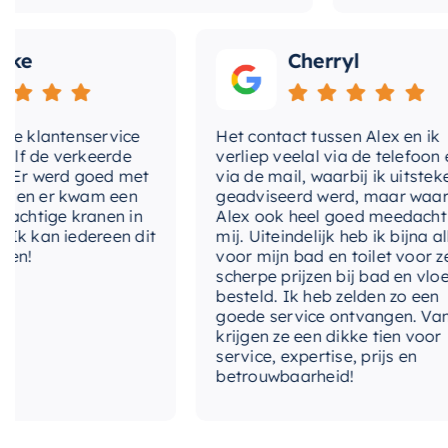
Cherryl
klantenservice
Het contact tussen Alex en ik
de verkeerde
verliep veelal via de telefoon en
 werd goed met
via de mail, waarbij ik uitstekend
 er kwam een
geadviseerd werd, maar waarbij
tige kranen in
Alex ook heel goed meedacht met
an iedereen dit
mij. Uiteindelijk heb ik bijna alles
voor mijn bad en toilet voor zeer
scherpe prijzen bij bad en vloer
besteld. Ik heb zelden zo een
goede service ontvangen. Van mij
krijgen ze een dikke tien voor
service, expertise, prijs en
betrouwbaarheid!