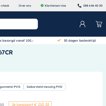
e check
Over ons
Klantenservice
088 646 40 00
is bezorgd vanaf 100,-
30 dagen bedenktijd
067CR
 gunmetal PVD
Geborsteld messing PVD
00
Je bespaart € 210.33