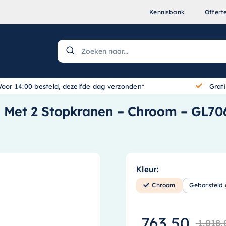
Kennisbank
Offert
Voor 14:00 besteld, dezelfde dag verzonden*
Grat
– Met 2 Stopkranen – Chroom – GL7
Kleur:
Chroom
Geborsteld
763,50
1.018,