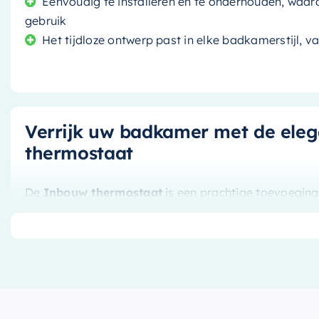
Eenvoudig te installeren en te onderhouden, waard
gebruik
Het tijdloze ontwerp past in elke badkamerstijl, v
Verrijk uw badkamer met de ele
thermostaat
De
Inbouw thermostaat
is een prachtige toevoegin
en functionaliteit in perfecte harmonie te brengen. Di
voor degenen die op zoek zijn naar een naadloze en 
inbouwontwerp.
Functionaliteit ontmoet stijl