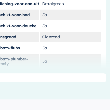
diening-voor-aan-uit
Draaigreep
schikt-voor-bad
Ja
schikt-voor-douche
Ja
ansgraad
Glanzend
tbath-fluhs
Ja
tbath-plumber-
Ja
endly
ur
Chroom
teriaal
Messing
teriaal-afbouwdeel
Messing
rk
Hotbath