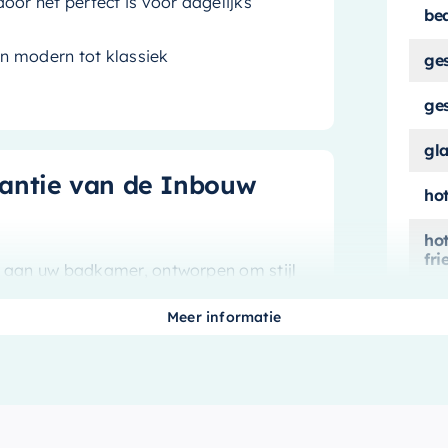
oor het perfect is voor dagelijks
be
an modern tot klassiek
ge
ge
gl
gantie van de Inbouw
ho
ho
fri
g aan uw badkamer, ontworpen om stijl
t stuk sanitair is een uitstekende keuze
kle
Meer informatie
opgeruimde afwerking dankzij het
ma
ma
me