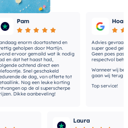
Pam
Hoa
aag enorm doortastend en
Advies gevraagd mb
ig geholpen door Martijn.
super goed geholpen
 ervoor gemaild wat ik nodig
Geen poes pas, vrien
n dat het haast had,
respectvol behandel
nde ochtend direct een
Wanneer wij beslote
oontje. Snel geschakeld
gaan wij terug naar 
ende de dag, van offerte tot
llink. Nog een leuke korting
Top service!
ngen op de al superscherpe
en. Dikke aanbeveling!
Laura