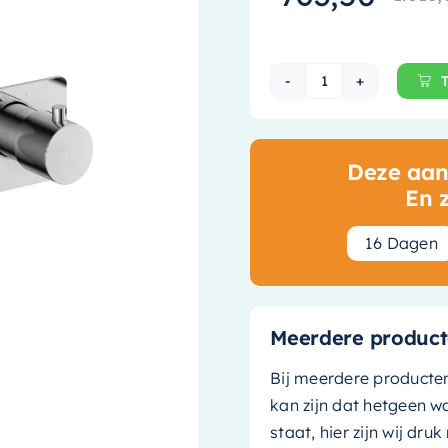
Hotbath Gal In
Deze aanb
En 
1
6
Dagen
Meerdere product
Bij meerdere producte
kan zijn dat hetgeen w
staat, hier zijn wij dru