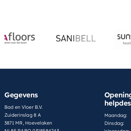
Gegevens
Opening
helpde
Bad en Vloer B.V.
Zuiderinslag 8 A
Maandag:
3871 MR, Hoevelaken
Dinsdag:
NL85 RABO 0318584743