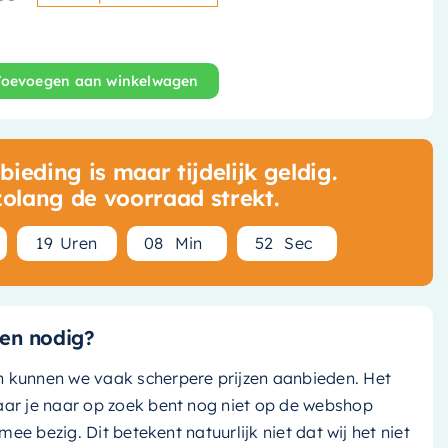
Oorspronkelijke prijs was: €
Huidige prijs is: € 763,50.
Toevoegen aan winkelwagen
bouw thermostaat - Met 2 Stopkranen - Chroom - GL7067C
ieding is maar tijdelijk geldig.
zolang de voorraad strekt.
1
9
Uren
0
8
Min
5
1
Sec
en nodig?
n kunnen we vaak scherpere prijzen aanbieden. Het
aar je naar op zoek bent nog niet op de webshop
k mee bezig. Dit betekent natuurlijk niet dat wij het niet