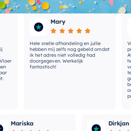
Wat andere over ons zeggen
Mary
Hele snelle afhandeling en jullie
Vand
hebben mij zelfs nog gebeld omdat
prett
ik het adres niet volledig had
Avond
er
doorgegeven. Werkelijk
had e
fantastisch!
volge
telef
gedur
betaa
ontva
prijz
Mariska
Dirkjan