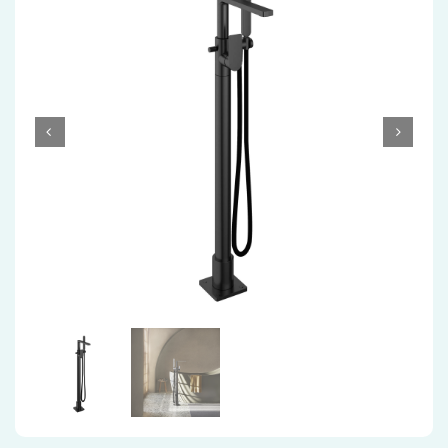
Accessoires
Installatiemateriaal
Klimaatbeheersing
PVC
Tegels