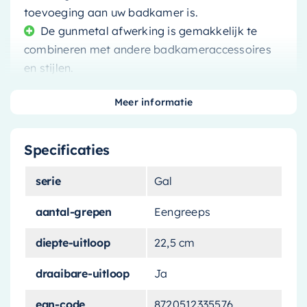
toevoeging aan uw badkamer is.
De gunmetal afwerking is gemakkelijk te
combineren met andere badkameraccessoires
en stijlen.
Meer informatie
Specificaties
Transformeer uw badkamer met de **Hotbath
Gal Vrijstaande badkraan met handdouche**.
serie
Gal
Deze prachtige kraan heeft een opvallende
geborstelde gunmetal PVD-afwerking die een
aantal-grepen
Eengreeps
modern en stijlvol statement in uw ruimte
diepte-uitloop
22,5 cm
maakt.
draaibare-uitloop
Ja
Uitzonderlijke functionaliteit
ontmoet stijlvol ontwerp
ean-code
8720512335576