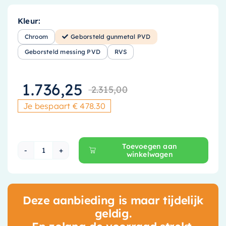
Kleur:
Chroom
Geborsteld gunmetal PVD
Geborsteld messing PVD
RVS
1.736,25
2.315,00
Oorspronkelij
Huidige prijs 
Je bespaart € 478.30
Toevoegen aan
winkelwagen
Hotbath Gal Vrijstaande badkraan - Met Han
Deze aanbieding is maar tijdelijk
geldig.