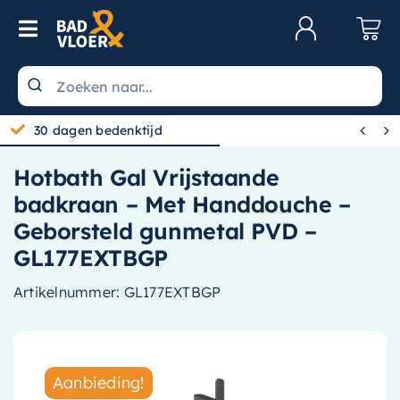
Skip to content
Toggle Navigation
Klantenservice
Wastafels


30 dagen bedenktijd
Toiletten
Hotbath Gal Vrijstaande
Spiegels
badkraan – Met Handdouche –
Kranen
Geborsteld gunmetal PVD –
GL177EXTBGP
Douche
Artikelnummer:
GL177EXTBGP
Badkamermeubels
Baden
Radiatoren
Aanbieding!