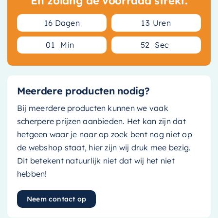
En zolang de voorraad strekt.
1
6
Dagen
1
3
Uren
0
1
Min
5
2
Sec
Meerdere producten nodig?
Bij meerdere producten kunnen we vaak
scherpere prijzen aanbieden. Het kan zijn dat
hetgeen waar je naar op zoek bent nog niet op
de webshop staat, hier zijn wij druk mee bezig.
Dit betekent natuurlijk niet dat wij het niet
hebben!
Neem contact op