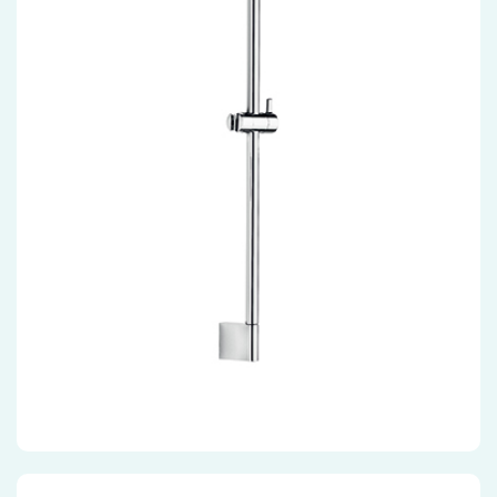
Accessoires
Installatiemateriaal
Klimaatbeheersing
PVC
Tegels