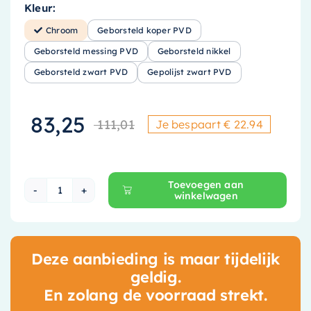
Kleur:
Chroom
Geborsteld koper PVD
Geborsteld messing PVD
Geborsteld nikkel
Geborsteld zwart PVD
Gepolijst zwart PVD
83,25
111,01
Je bespaart € 22.94
Oorspronkelijke p
Huidige prijs is: 
Toevoegen aan
winkelwagen
Hotbath Mate Glijstang - 90 cm - Chroom - M
Deze aanbieding is maar tijdelijk
geldig.
En zolang de voorraad strekt.