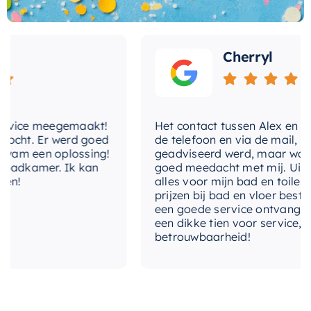
in een handomdraai geniet van uw nieuwe
Wat andere over ons zeggen
douche-ervaring.
Cherryl
Kortom, de Hotbath Mate Glijstang is een
perfecte combinatie van design en
functionaliteit. Het zal niet alleen de esthetiek
van uw badkamer verhogen, maar ook uw
vice meegemaakt!
Het contact tussen Alex en ik ver
douche-ervaring naar een hoger niveau tillen.
cht. Er werd goed
de telefoon en via de mail, waar
m een oplossing!
geadviseerd werd, maar waarbij
adkamer. Ik kan
goed meedacht met mij. Uiteinde
!
alles voor mijn bad en toilet vo
prijzen bij bad en vloer besteld.
een goede service ontvangen. Va
een dikke tien voor service, expe
betrouwbaarheid!