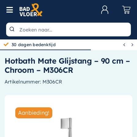
Skip to content
Toggle Navigation
Klantenservice
Wastafels


30 dagen bedenktijd
Toiletten
Hotbath Mate Glijstang – 90 cm –
Spiegels
Chroom – M306CR
Kranen
Artikelnummer:
M306CR
Douche
Badkamermeubels
Aanbieding!
Baden
Radiatoren