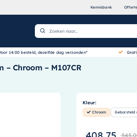
Kennisbank
Offert
Voor 14:00 besteld, dezelfde dag verzonden*
Grat
cm – Chroom – M107CR
Kleur:
Chroom
Geborsteld 
408,75
545,0