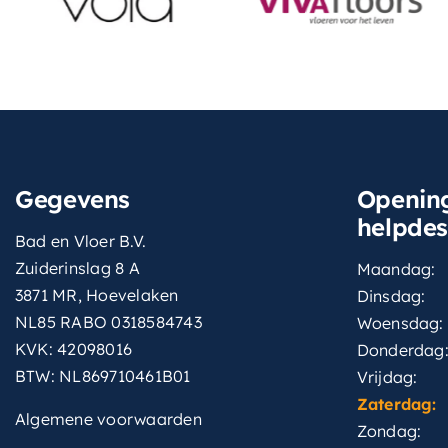
Gegevens
Opening
helpde
Bad en Vloer B.V.
Zuiderinslag 8 A
Maandag:
3871 MR, Hoevelaken
Dinsdag:
NL85 RABO 0318584743
Woensdag:
KVK: 42098016
Donderdag
BTW: NL869710461B01
Vrijdag:
Zaterdag:
Algemene voorwaarden
Zondag: