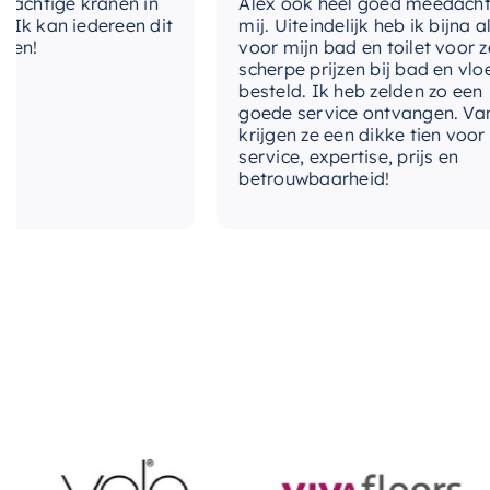
htige kranen in
Alex ook heel goed meedacht me
 kan iedereen dit
mij. Uiteindelijk heb ik bijna alles
!
voor mijn bad en toilet voor zeer
scherpe prijzen bij bad en vloer
besteld. Ik heb zelden zo een
goede service ontvangen. Van mi
krijgen ze een dikke tien voor
service, expertise, prijs en
betrouwbaarheid!