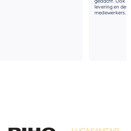
gedacht. Ook in de p
levering en deskund
terbesparend
medewerkers. Wij zi