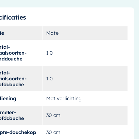
ificaties
ie
Mate
tal-
aalsoorten-
1.0
nddouche
tal-
aalsoorten-
1.0
ofddouche
diening
Met verlichting
ameter-
30 cm
ofddouche
epte-douchekop
30 cm