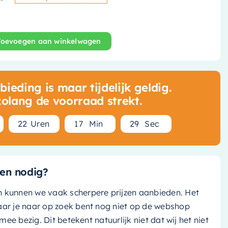
Oorspronkelijke prijs was: €
Huidige prijs is: € 408,75.
Toevoegen aan winkelwagen
oofddouche - 30 cm - Chroom - M107CR aantal
ieding is maar tijdelijk geldig.
zolang de voorraad strekt.
2
2
Uren
1
7
Min
2
8
Sec
en nodig?
n kunnen we vaak scherpere prijzen aanbieden. Het
aar je naar op zoek bent nog niet op de webshop
k mee bezig. Dit betekent natuurlijk niet dat wij het niet