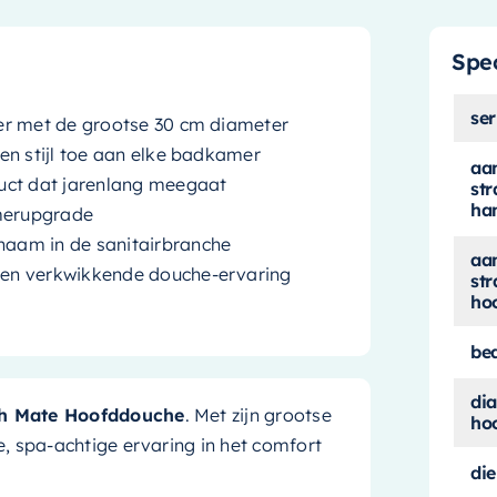
Spec
ser
er met de grootse 30 cm diameter
en stijl toe aan elke badkamer
aan
uct dat jarenlang meegaat
str
ha
amerupgrade
aam in de sanitairbranche
aan
 en verkwikkende douche-ervaring
str
ho
be
di
h Mate Hoofddouche
. Met zijn grootse
ho
, spa-achtige ervaring in het comfort
di