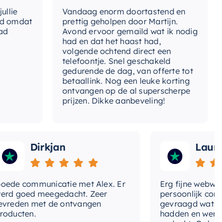
t-douchearm
Nee
e
Vandaag enorm doortastend en
Ad
omdat
prettig geholpen door Martijn.
su
-verlichting
Nee
Avond ervoor gemaild wat ik nodig
Ge
had en dat het haast had,
re
volgende ochtend direct een
t-watervalstraal
Nee
Wa
telefoontje. Snel geschakeld
ga
gedurende de dag, van offerte tot
ntagewijze
Plafondmontage, Wandmontage
betaallink. Nog een leuke korting
To
ontvangen op de al superscherpe
e-straalsoorten
Hotbath Rain
prijzen. Dikke aanbeveling!
e-straalsoorten-
Hotbath Rain
ofddouche
Dirkjan
Laura
tvoering
Opbouw
rstelbare-kop
Ja
e communicatie met Alex. Er
Erg fijne webwinkel
 goed meegedacht. Zeer
persoonlijk contact
lumestroomklasse
Z (4,2-6,9 l/min.)
eden met de ontvangen
gevraagd wat we no
ucten.
hadden en werd me
rm-hoofddouche
Vierkant