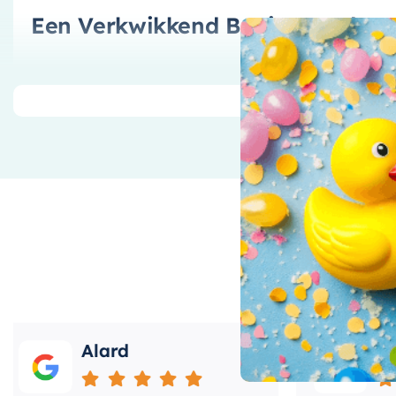
Een Verkwikkend Begin van de 
Begin uw dag op de juiste manier met een verkwikk
hoofddouche is ontworpen om een brede waterstraal 
wordt omhuld in warm water. Dit zorgt voor een ont
u helpt om uw dag goed te beginnen.
Elegant Ontwerp
Het elegante ontwerp van deze hoofddouche past per
afwerking
is niet alleen mooi om naar te kijken, maa
tegen de tand des tijds. Chroom is een zeer duurzaa
corrosie, waardoor het de perfecte keuze is voor ee
Alard
Roos
De Hotbath Mate hoofddouche is niet alleen functione
Het voegt een vleugje elegantie toe aan uw badkame