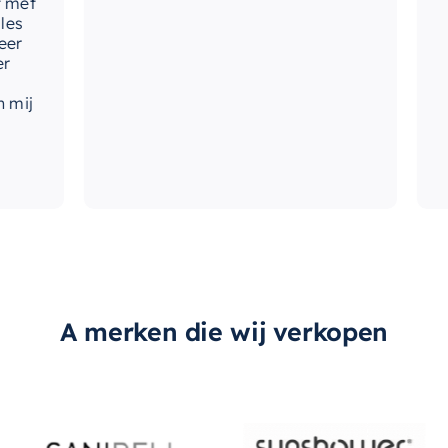
t
wa
j
A merken die wij verkopen