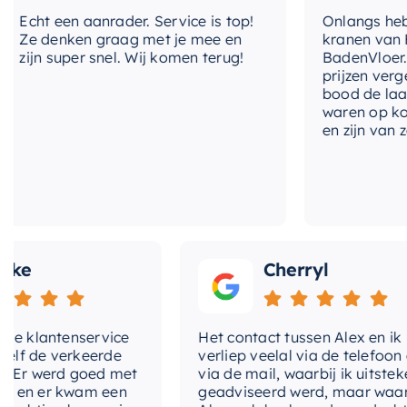
naar uitkijkt om tijd in door te brengen. Ontworpen 
cht een aanrader. Service is top!
Onlangs heb ik 
merk op het gebied van sanitair, kunt u er zeker van z
Ze denken graag met je mee en
kranen van Hotb
superieure kwaliteit.
ijn super snel. Wij komen terug!
BadenVloer. Ik 
prijzen vergele
bood de laagste
waren op korte 
en zijn van zeer
e
Cherryl
 klantenservice
Het contact tussen Alex en ik
 de verkeerde
verliep veelal via de telefoon en
r werd goed met
via de mail, waarbij ik uitstekend
n er kwam een
geadviseerd werd, maar waarbij