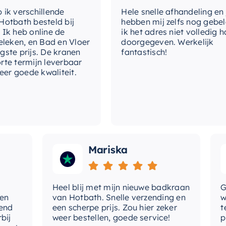
door
Hotbath Mate
, een toonaangevend
me
verschillende
Hele snelle afhandeling en julli
ijn dat u kiest voor een product van
ath besteld bij
hebben mij zelfs nog gebeld 
met
heb online de
ik het adres niet volledig had
ken, en Bad en Vloer
doorgegeven. Werkelijk
 prijs. De kranen
fantastisch!
me
termijn leverbaar
 goede kwaliteit.
mo
typ
typ
ho
Mariska
ui
ve
Heel blij met mijn nieuwe badkraan
Goed
van Hotbath. Snelle verzending en
werd
vo
een scherpe prijs. Zou hier zeker
tevr
weer bestellen, goede service!
prod
vo