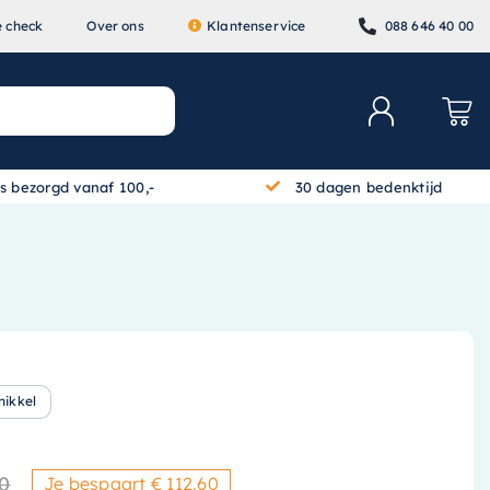
e check
Over ons
Klantenservice
088 646 40 00
is bezorgd vanaf 100,-
30 dagen bedenktijd
nikkel
0
Je bespaart € 112.60