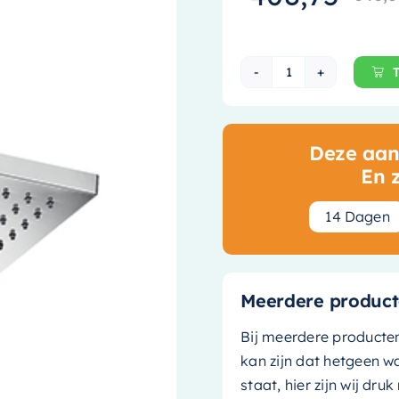
Hotbath Mate H
Deze aanb
En 
1
4
Dagen
Meerdere product
Bij meerdere producte
kan zijn dat hetgeen w
staat, hier zijn wij dru