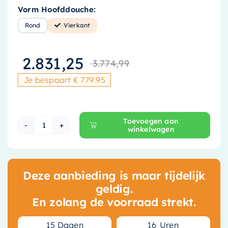
Vorm Hoofddouche:
Rond
Vierkant
2.831,25
3.774,99
Oorspronkelij
Huidige prijs
Je bespaart € 779.95
Toevoegen aan
winkelwagen
Hotbath Mate Hoofddouche - 38 cm - Geborstel
Deze aanbieding is maar tijdelijk
geldig.
En zolang de voorraad strekt.
1
5
Dagen
1
6
Uren