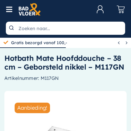
Skip to content
Toggle Navigation
Klantenservice
Wastafels


Gratis bezorgd vanaf 100,-
Toiletten
Hotbath Mate Hoofddouche – 38
Spiegels
cm – Geborsteld nikkel – M117GN
Kranen
Artikelnummer:
M117GN
Douche
Badkamermeubels
Aanbieding!
Baden
Radiatoren