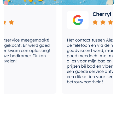
prestaties zal de Hotbath Mate hoofddouche uw
dagelijkse douchebeleving transformeren. Of u
materiaal
Messing
Cherryl
nu uw dag begint of eindigt met een douche, u
zult de luxe en het comfort waarderen dat deze
merk
Hotbath
hoofddouche u biedt. Dus waar wacht u nog op?
met-audio
Nee
Verwen uzelf vandaag nog met de Hotbath Mate
nservice meegemaakt!
Het contact tussen Alex en i
hoofddouche.
gekocht. Er werd goed
de telefoon en via de mail, 
met-douchearm
Nee
 kwam een oplossing!
geadviseerd werd, maar waa
ze badkamer. Ik kan
goed meedacht met mij. Uite
met-verlichting
Ja
velen!
alles voor mijn bad en toile
prijzen bij bad en vloer best
met-watervalstraal
Nee
een goede service ontvangen
een dikke tien voor service, 
betrouwbaarheid!
montagewijze
Plafondmontage
type-straalsoorten
Hotbath Rain
type-straalsoorten-
Hotbath Rain
hoofddouche