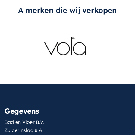
uitvoering
Inbouw
A merken die wij verkopen
verstelbare-kop
Nee
volumestroomklasse
S (8,7-11,5 l/min.)
vorm-hoofddouche
Vierkant
waterbesparend
Gegevens
Bad en Vloer B.V.
Zuiderinslag 8 A