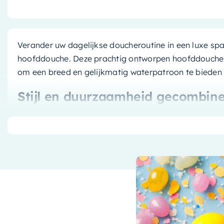
Verander uw dagelijkse doucheroutine in een luxe s
hoofddouche. Deze prachtig ontworpen hoofddouche 
om een breed en gelijkmatig waterpatroon te bieden 
Stijl en duurzaamheid gecombin
Deze hoofddouche is niet alleen functioneel, maar oo
voegt een eigentijdse flair toe aan uw badkamer en pas
alleen om het uiterlijk – de Hotbath Mate hoofddou
roestbestendig materiaal om langdurige schoonheid 
Gemakkelijk te installeren en te
Geen gedoe met installatie of onderhoud – deze hoo