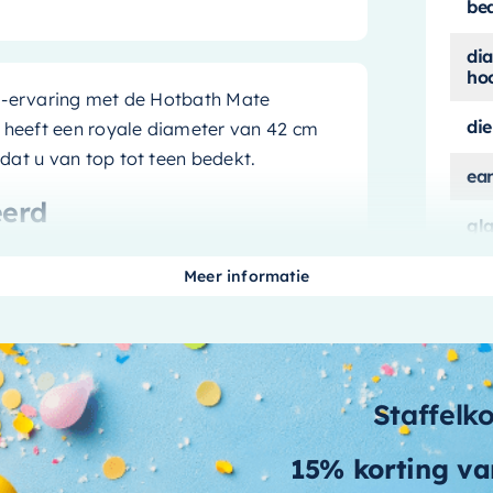
be
di
ho
pa-ervaring met de Hotbath Mate
di
heeft een royale diameter van 42 cm
dat u van top tot teen bedekt.
ea
eerd
gl
k stijlvol. De strakke chromen afwerking
ho
Meer informatie
po
t bij elk interieur. Maar het gaat niet
che is gemaakt van duurzaam en
kle
en prestaties te garanderen
ma
Staffelk
 onderhouden
me
15% korting va
fddouche is ontworpen om uw leven