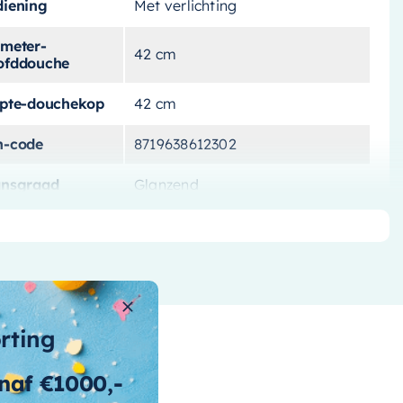
diening
Met verlichting
ameter-
42 cm
ofddouche
epte-douchekop
42 cm
n-code
8719638612302
ansgraad
Glanzend
tbath-shower-
Ja
wer-system
ur
Chroom
teriaal
Messing
orting
rk
Hotbath
naf €1000,-