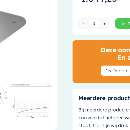
Hotbath Mate H
Deze aanb
En 
1
5
Dagen
Meerdere product
Bij meerdere producte
kan zijn dat hetgeen w
staat, hier zijn wij dru