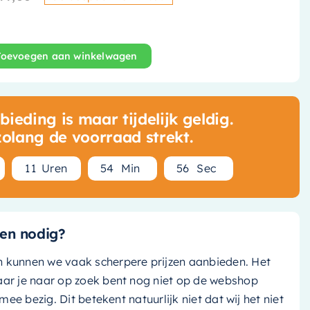
Oorspronkelijke prijs was: 
Huidige prijs is: € 1.049,25
Toevoegen aan winkelwagen
oofddouche - 42 cm - Chroom - M147CR aantal
ieding is maar tijdelijk geldig.
zolang de voorraad strekt.
1
1
Uren
5
4
Min
5
5
Sec
en nodig?
n kunnen we vaak scherpere prijzen aanbieden. Het
aar je naar op zoek bent nog niet op de webshop
k mee bezig. Dit betekent natuurlijk niet dat wij het niet