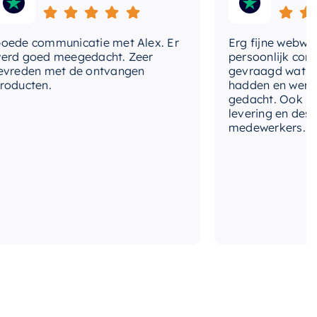
rm-hoofddouche
Vierkant
e communicatie met Alex. Er
Erg fijne webwinkel
terbesparend
 goed meegedacht. Zeer
persoonlijk contact
eden met de ontvangen
gevraagd wat we no
ucten.
hadden en werd me
gedacht. Ook in de p
levering en deskund
medewerkers. Wij zi