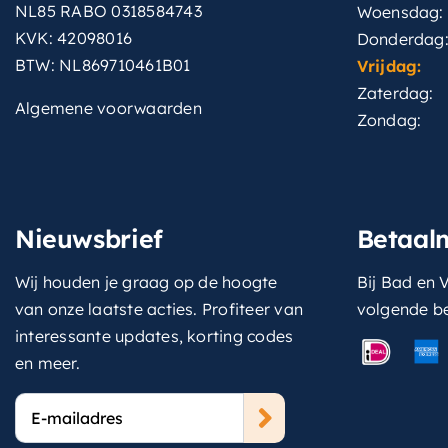
NL85 RABO 0318584743
Woensdag:
KVK: 42098016
Donderdag
BTW: NL869710461B01
Vrijdag:
Zaterdag:
Algemene voorwaarden
Zondag:
Nieuwsbrief
Betaal
Wij houden je graag op de hoogte
Bij Bad en V
van onze laatste acties. Profiteer van
volgende b
interessante updates, korting codes
en meer.
E-
mailadres