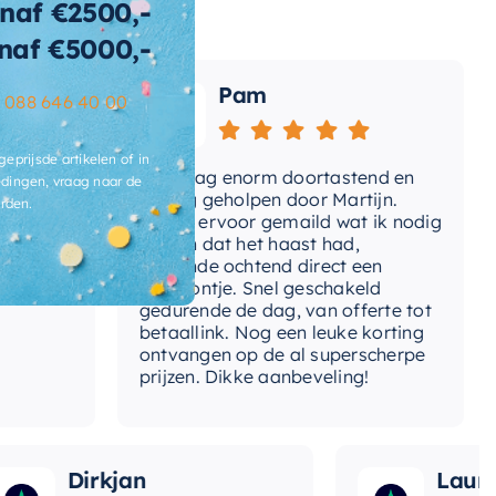
t-audio
Nee
naf €2500,-
naf €5000,-
t-douchearm
Nee
Pam
-verlichting
Nee
–
088 646 40 00
t-watervalstraal
Nee
geprijsde artikelen of in
e
Vandaag enorm doortastend en
Ad
dingen, vraag naar de
omdat
prettig geholpen door Martijn.
su
ntagewijze
Plafondmontage
rden.
Avond ervoor gemaild wat ik nodig
Ge
had en dat het haast had,
re
e-straalsoorten
Hotbath Rain
volgende ochtend direct een
Wa
telefoontje. Snel geschakeld
e-straalsoorten-
ga
Hotbath Rain
gedurende de dag, van offerte tot
ofddouche
betaallink. Nog een leuke korting
To
ontvangen op de al superscherpe
tvoering
Inbouw
prijzen. Dikke aanbeveling!
rstelbare-kop
Nee
lumestroomklasse
A (6,9-8,7 l/min.)
Dirkjan
Laura