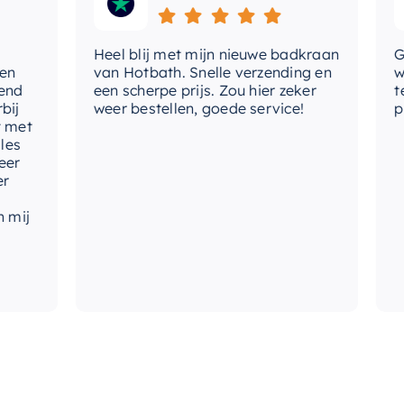
vo
Heel blij met mijn nieuwe badkraan
Goed
wa
van Hotbath. Snelle verzending en
werd
een scherpe prijs. Zou hier zeker
tevr
weer bestellen, goede service!
prod
t
j