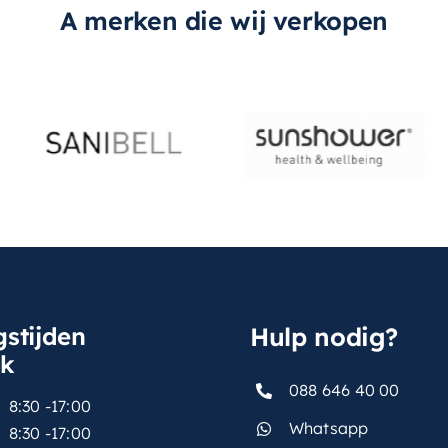
A merken die wij verkopen
stijden
Hulp nodig?
sk
088 646 40 00
8:30 -17:00
Whatsapp
8:30 -17:00