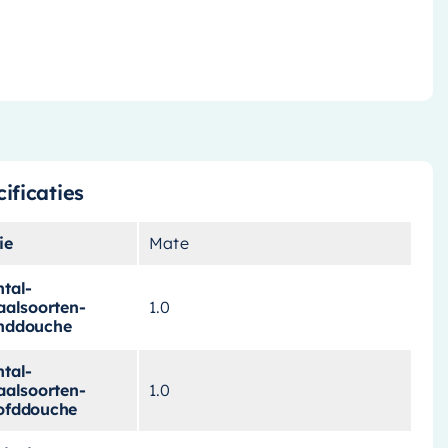
ificaties
ie
Mate
tal-
aalsoorten-
1.0
nddouche
tal-
aalsoorten-
1.0
ofddouche