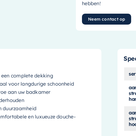
hebben!
Neem contact op
Spec
ser
r een complete dekking
al voor langdurige schoonheid
aan
r toe aan uw badkamer
str
ha
nderhouden
en duurzaamheid
aan
omfortabele en luxueuze douche-
str
ho