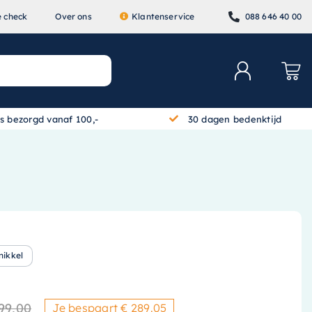
e check
Over ons
Klantenservice
088 646 40 00
is bezorgd vanaf 100,-
30 dagen bedenktijd
nikkel
99,00
Je bespaart € 289.05