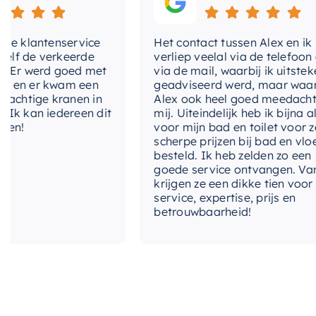
 klantenservice
Het contact tussen Alex en ik
 de verkeerde
verliep veelal via de telefoon en
r werd goed met
via de mail, waarbij ik uitstekend
n er kwam een
geadviseerd werd, maar waarbij
htige kranen in
Alex ook heel goed meedacht me
 kan iedereen dit
mij. Uiteindelijk heb ik bijna alles
!
voor mijn bad en toilet voor zeer
scherpe prijzen bij bad en vloer
besteld. Ik heb zelden zo een
goede service ontvangen. Van mi
krijgen ze een dikke tien voor
service, expertise, prijs en
betrouwbaarheid!