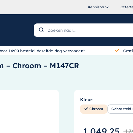
Kennisbank
Offert
Voor 14:00 besteld, dezelfde dag verzonden*
Grat
cm – Chroom – M147CR
Kleur:
Chroom
Geborsteld 
1.049,25
1.3