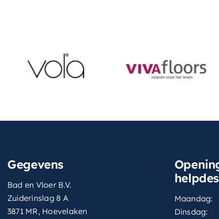
Gegevens
Opening
helpde
Bad en Vloer B.V.
Zuiderinslag 8 A
Maandag:
3871 MR, Hoevelaken
Dinsdag: