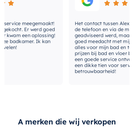
bijdraagt aan een ontspannende en
merk
Hotbath
verkwikkende douche-ervaring. Daarnaast is de
met-audio
Nee
hoofddouche ontworpen voor eenvoudige
service meegemaakt!
Het contact tussen Alex en ik
montage, zodat u zonder gedoe kunt genieten
ekocht. Er werd goed
de telefoon en via de mail, w
met-douchearm
Nee
kwam een oplossing!
geadviseerd werd, maar waar
van uw nieuwe, stijlvolle douche.
e badkamer. Ik kan
goed meedacht met mij. Uitei
met-verlichting
Ja
elen!
alles voor mijn bad en toilet
Als product van Hotbath Mate, een merk dat
prijzen bij bad en vloer beste
bekend staat om zijn kwalitatieve
met-watervalstraal
Ja
een goede service ontvangen.
een dikke tien voor service, e
sanitairproducten, is deze hoofddouche een
betrouwbaarheid!
montagewijze
Plafondmontage
investering in duurzaamheid en stijl. Laat u
verwennen door het luxe gevoel van een
Hotbath Rain, Hotbath
premium douche met de
Hotbath Mate
type-straalsoorten
Cascade, Hotbath
hoofddouche
.
Spray
Hotbath Rain, Hotbath
type-straalsoorten-
A merken die wij verkopen
Cascade, Hotbath
hoofddouche
Spray