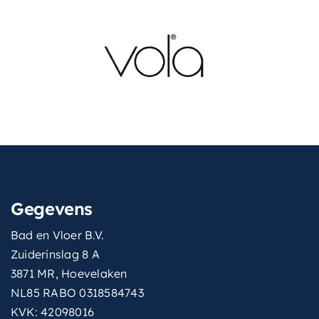
uitvoering
Inbouw
verstelbare-kop
Nee
volumestroomklasse
S (8,7-11,5 l/min.)
vorm-hoofddouche
Vierkant
waterbesparend
wisselen-straalsoort
Via een inbouwkraan
Gegevens
Bad en Vloer B.V.
Zuiderinslag 8 A
3871 MR, Hoevelaken
NL85 RABO 0318584743
KVK: 42098016