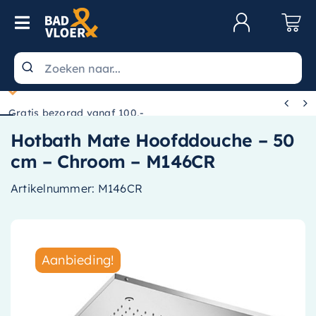
Skip to content
Toggle Navigation
Klantenservice
Wastafels


Gratis bezorgd vanaf 100,-
Toiletten
Hotbath Mate Hoofddouche – 50
Spiegels
cm – Chroom – M146CR
Kranen
Artikelnummer:
M146CR
Douche
Badkamermeubels
Aanbieding!
Baden
Radiatoren