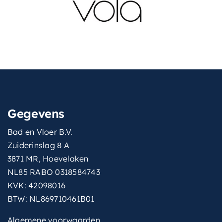
vermogen
15 W
verstelbare-kop
Nee
volumestroomklasse
S (8,7-11,5 l/min.)
vorm-hoofddouche
Rechthoekig
waterbesparend
Gegevens
wisselen-straalsoort
Via een inbouwkraan
Bad en Vloer B.V.
Zuiderinslag 8 A
3871 MR, Hoevelaken
NL85 RABO 0318584743
KVK: 42098016
BTW: NL869710461B01
Algemene voorwaarden