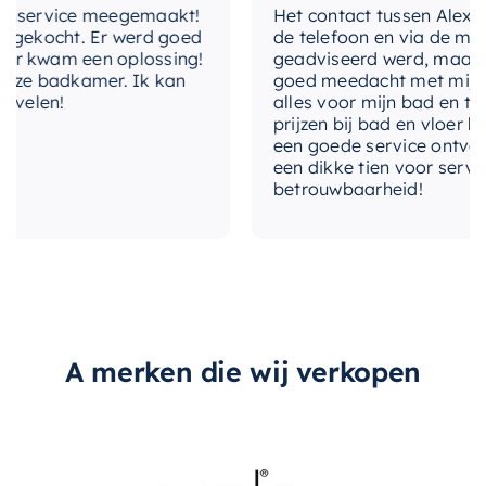
nservice meegemaakt!
Het contact tussen Alex en ik
gekocht. Er werd goed
de telefoon en via de mail, w
merk
Hotbath
 kwam een oplossing!
geadviseerd werd, maar waa
ze badkamer. Ik kan
goed meedacht met mij. Uitei
met-audio
Ja
elen!
alles voor mijn bad en toile
prijzen bij bad en vloer best
met-douchearm
Nee
een goede service ontvangen
een dikke tien voor service, 
betrouwbaarheid!
met-verlichting
Ja
met-watervalstraal
Nee
montagewijze
Plafondmontage
Hotbath Rain, Hotbath
type-straalsoorten
Spray
A merken die wij verkopen
Hotbath Rain, Hotbath
type-straalsoorten-
hoofddouche
Spray
uitvoering
Inbouw