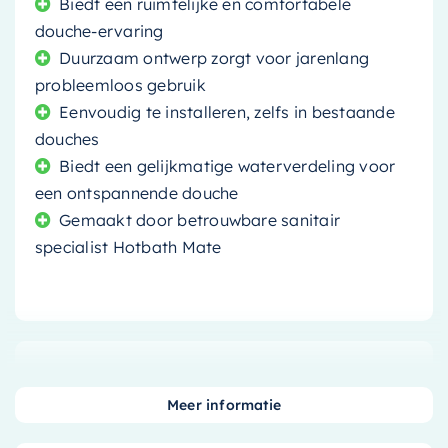
Biedt een ruimtelijke en comfortabele
douche-ervaring
Duurzaam ontwerp zorgt voor jarenlang
probleemloos gebruik
Eenvoudig te installeren, zelfs in bestaande
douches
Biedt een gelijkmatige waterverdeling voor
een ontspannende douche
Gemaakt door betrouwbare sanitair
specialist Hotbath Mate
Transformeer uw badkamer tot een luxe oase
met de Hotbath Mate Hoofddouche. Deze royale
Meer informatie
hoofddouche, met een diameter van maar liefst