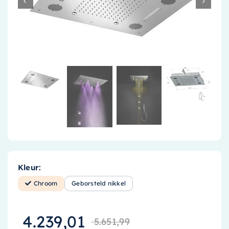
Accessoires
Installatiemateriaal
Klimaatbeheersing
PVC
Tegels
Kleur:
Chroom
Geborsteld nikkel
4.239,01
5.651,99