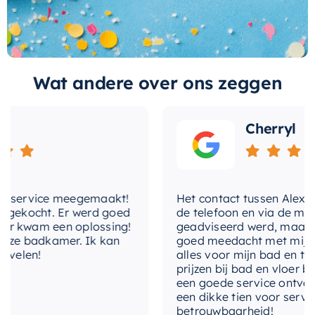
temperatuurregeling
gebruiksvriendelijk te zijn. De geborstelde
temperatuurbegrenzing
Ja
afwerking helpt om het zicht op vingerafdrukken
en watervlekken te verminderen, waardoor uw
thermostatisch
Ja
badkamer er altijd netjes en schoon uitziet.
Wat andere over ons zeggen
vorm-rozet
Het thermostaat set is eenvoudig te installeren,
wat u tijd en moeite bespaart. Eenmaal
Cherryl
geïnstalleerd, biedt het een stabiele
waterstroom, ongeacht de fluctuaties in de
waterdruk of temperatuur. Dit betekent dat u
nservice meegemaakt!
Het contact tussen Alex en ik
altijd de perfecte douche of bad kunt nemen,
gekocht. Er werd goed
de telefoon en via de mail, w
elke keer opnieuw. Verbeter uw
 kwam een oplossing!
geadviseerd werd, maar waa
badkamerervaring vandaag nog met dit
ze badkamer. Ik kan
goed meedacht met mij. Uitei
elen!
alles voor mijn bad en toile
hoogwaardige thermostaat set!
prijzen bij bad en vloer best
een goede service ontvangen
een dikke tien voor service, 
betrouwbaarheid!