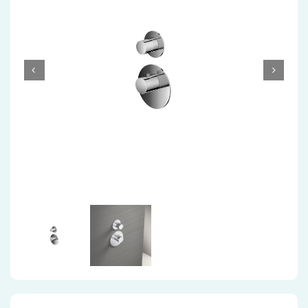
Accessoires
Installatiemateriaal
Klimaatbeheersing
PVC
Tegels