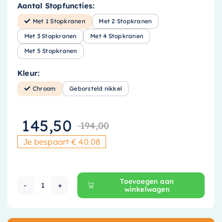
Aantal Stopfuncties:
Met 1 Stopkranen
Met 2 Stopkranen
Met 3 Stopkranen
Met 4 Stopkranen
Met 5 Stopkranen
Kleur:
Chroom
Geborsteld nikkel
145,50
194,00
Oorspronkelijke
Huidige prijs i
Je bespaart € 40.08
Toevoegen aan
winkelwagen
Hotbath Mate Thermostaat Set - Met 1 Stopkr