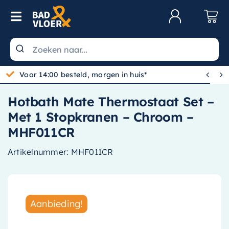
Skip to content
Toggle Navigation
Klantenservice
Wastafels


Voor 14:00 besteld, morgen in huis*
Toiletten
Hotbath Mate Thermostaat Set –
Spiegels
Met 1 Stopkranen – Chroom –
Kranen
MHF011CR
Douche
Artikelnummer:
MHF011CR
Badkamermeubels
Baden
Aanbieding!
Radiatoren