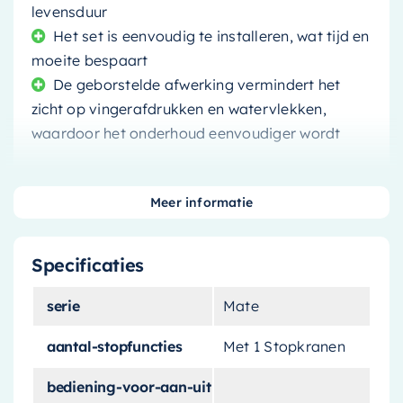
levensduur
Het set is eenvoudig te installeren, wat tijd en
moeite bespaart
De geborstelde afwerking vermindert het
zicht op vingerafdrukken en watervlekken,
waardoor het onderhoud eenvoudiger wordt
Meer informatie
Ervaar de Luxe en Gemak van
Specificaties
Onze Thermostaat Set
serie
Mate
Verbeter uw badkamerervaring met dit
aantal-stopfuncties
Met 1 Stopkranen
thermostaat set van topklasse. Dit product
combineert technische excellentie met stijl,
bediening-voor-aan-uit
dankzij de unieke geborsteld gunmetal PVD