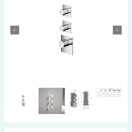
Accessoires
Installatiemateriaal
Klimaatbeheersing
PVC
Tegels