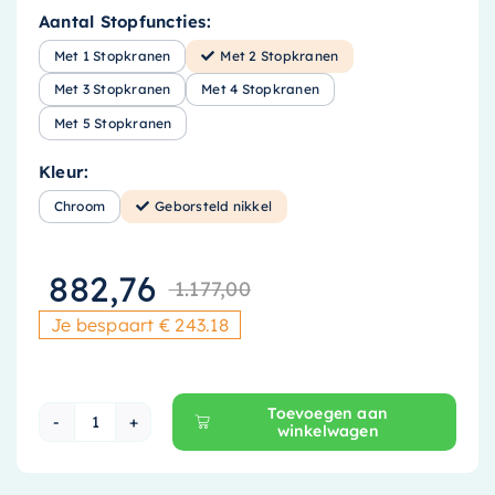
Aantal Stopfuncties:
Met 1 Stopkranen
Met 2 Stopkranen
Met 3 Stopkranen
Met 4 Stopkranen
Met 5 Stopkranen
Kleur:
Chroom
Geborsteld nikkel
882,76
1.177,00
Oorspronkelijke
Huidige prijs i
Je bespaart € 243.18
Toevoegen aan
winkelwagen
Hotbath Mate Thermostaat Set - Met 2 Stopkr