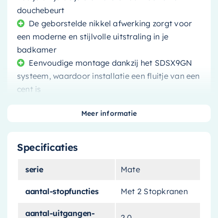
douchebeurt
De geborstelde nikkel afwerking zorgt voor
een moderne en stijlvolle uitstraling in je
badkamer
Eenvoudige montage dankzij het SDSX9GN
systeem, waardoor installatie een fluitje van een
cent is
Meer informatie
Specificaties
Verwen jezelf en transformeer je badkamer in
een luxe spa met deze prachtige
serie
Mate
regendoucheset
van de
Hotbath Cobber X
serie. Deze set combineert een royaal formaat
aantal-stopfuncties
Met 2 Stopkranen
hoofddouche met een handige handdouche,
aantal-uitgangen-
beide ontworpen met het oog op comfort en
2.0