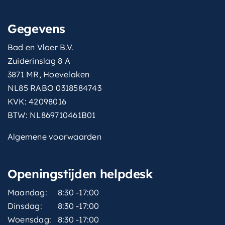
Gegevens
Bad en Vloer B.V.
Zuiderinslag 8 A
3871 MR, Hoevelaken
NL85 RABO 0318584743
KVK: 42098016
BTW: NL869710461B01
Algemene voorwaarden
Openingstijden helpdesk
Maandag:
8:30 -17:00
Dinsdag:
8:30 -17:00
Woensdag:
8:30 -17:00