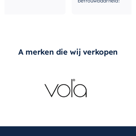
betrouwbaarheid!
Inbouwdeel +
uitvoering
afbouwdeel
vorm-rozet
Vierkant
A merken die wij verkopen