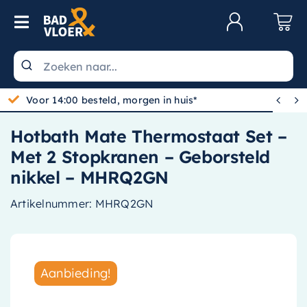
Skip to content
Toggle Navigation
Klantenservice
Wastafels


Voor 14:00 besteld, morgen in huis*
Toiletten
Hotbath Mate Thermostaat Set –
Spiegels
Met 2 Stopkranen – Geborsteld
Kranen
nikkel – MHRQ2GN
Douche
Artikelnummer:
MHRQ2GN
Badkamermeubels
Baden
Aanbieding!
Radiatoren