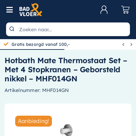
Skip to content
Toggle Navigation
Klantenservice
Wastafels


Gratis bezorgd vanaf 100,-
Toiletten
Hotbath Mate Thermostaat Set –
Spiegels
Met 4 Stopkranen – Geborsteld
Kranen
nikkel – MHF014GN
Douche
Artikelnummer:
MHF014GN
Badkamermeubels
Baden
Aanbieding!
Radiatoren