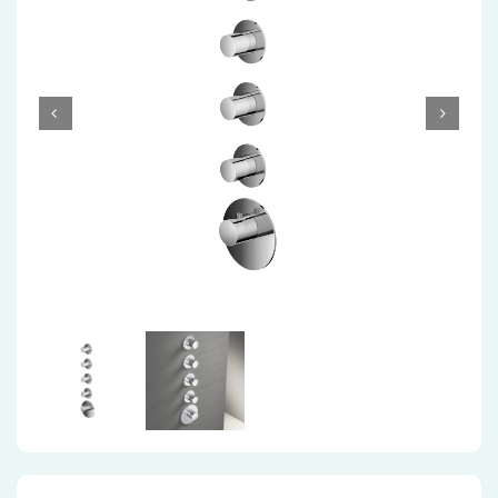
Accessoires
Installatiemateriaal
Klimaatbeheersing
PVC
Tegels