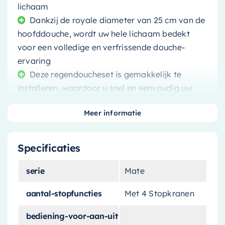
lichaam
Dankzij de royale diameter van 25 cm van de
hoofddouche, wordt uw hele lichaam bedekt
voor een volledige en verfrissende douche-
ervaring
Deze regendoucheset is gemakkelijk te
installeren, waardoor u snel en eenvoudig uw
badkamer kunt upgraden
Meer informatie
Omdat het een product van een
gerenommeerd merk is, kunt u erop vertrouwen
dat u een hoge kwaliteit en betrouwbaarheid
Specificaties
krijgt
serie
Mate
aantal-stopfuncties
Met 4 Stopkranen
bediening-voor-aan-uit