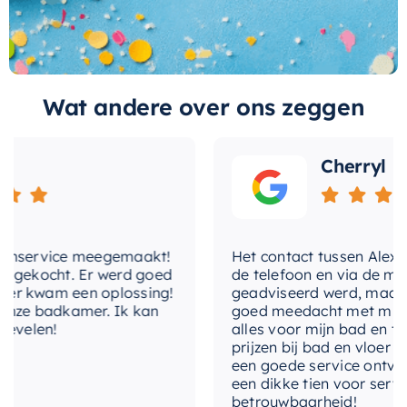
temperatuurregeling
afwerking ontworpen om de tand des tijds te
temperatuurbegrenzing
Ja
doorstaan, zodat u er jarenlang van kunt
genieten.
thermostatisch
Ja
Wat andere over ons zeggen
Naast de esthetische aantrekkingskracht, biedt
vorm-rozet
deze regendoucheset ook praktische voordelen.
Dankzij de royale diameter van 25 cm van de
Cherryl
hoofddouche
, wordt uw hele lichaam bedekt
voor een volledige en verfrissende douche-
ervaring. Bovendien is deze set eenvoudig te
nservice meegemaakt!
Het contact tussen Alex en i
installeren, waardoor u uw badkamer snel en
gekocht. Er werd goed
de telefoon en via de mail, 
gemakkelijk kunt upgraden.
r kwam een oplossing!
geadviseerd werd, maar waa
ze badkamer. Ik kan
goed meedacht met mij. Uite
Als een product van een gerenommeerd merk,
velen!
alles voor mijn bad en toile
prijzen bij bad en vloer bes
kunt u erop vertrouwen dat u een hoge kwaliteit
een goede service ontvange
en betrouwbaarheid krijgt. Kies voor onze luxe
een dikke tien voor service, 
regendoucheset en verander uw dagelijkse
betrouwbaarheid!