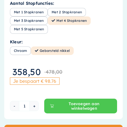
Aantal Stopfuncties:
Met 1 Stopkranen
Met 2 Stopkranen
Met 3 Stopkranen
Met 4 Stopkranen
Met 5 Stopkranen
Kleur:
Chroom
Geborsteld nikkel
358,50
478,00
Oorspronkelijke
Huidige prijs i
Je bespaart € 98.76
Toevoegen aan
winkelwagen
Hotbath Mate Thermostaat Set - Met 4 Stopkr