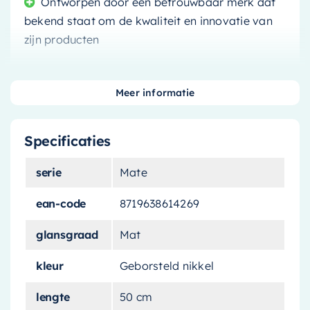
Ontworpen door een betrouwbaar merk dat
bekend staat om de kwaliteit en innovatie van
zijn producten
Meer informatie
Met de
thermostaat set
haalt u niet alleen een
Specificaties
functioneel, maar ook een esthetisch
aantrekkelijk element in uw badkamer. Deze set,
serie
Mate
ontworpen door een toonaangevend merk, zet
nieuwe maatstaven voor comfort en
ean-code
8719638614269
gebruikersgemak.
glansgraad
Mat
Ongeëvenaarde controle en
kleur
Geborsteld nikkel
consistentie
lengte
50 cm