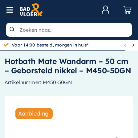
Skip to content
Toggle Navigation
Klantenservice
Wastafels


Voor 14:00 besteld, morgen in huis*
Toiletten
Hotbath Mate Wandarm – 50 cm
Spiegels
– Geborsteld nikkel – M450-50GN
Kranen
Artikelnummer:
M450-50GN
Douche
Badkamermeubels
Aanbieding!
Baden
Radiatoren