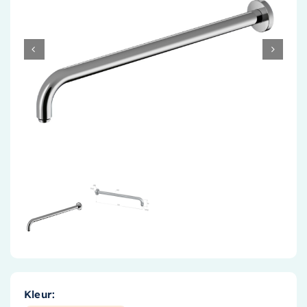
Accessoires
Installatiemateriaal
Klimaatbeheersing
PVC
Tegels
Kleur: