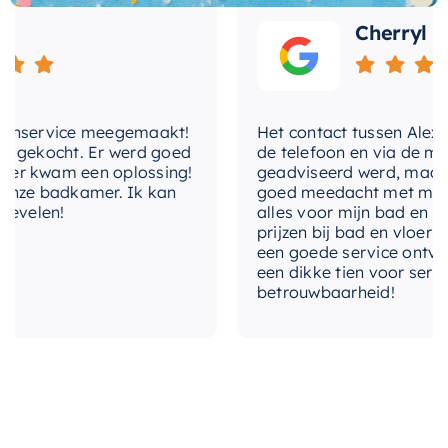
een verfijnde uitstraling, waardoor het een
Cherryl
perfecte aanvulling is op elke badkamerruimte,
ongeacht de stijl. Bovendien is de set ontworpen
voor eenvoudige installatie, waardoor het een
ideale keuze is voor zowel nieuwbouw als
nservice meegemaakt!
Het contact tussen Alex en i
renovatieprojecten.
gekocht. Er werd goed
de telefoon en via de mail, 
 kwam een oplossing!
geadviseerd werd, maar waa
ze badkamer. Ik kan
goed meedacht met mij. Uite
Vertrouw op een merk dat bekend staat om de
velen!
alles voor mijn bad en toile
kwaliteit en innovatie van zijn producten. Maak
prijzen bij bad en vloer bes
van uw badkamer een ruimte van comfort en
een goede service ontvangen
een dikke tien voor service, 
luxe met deze thermostaat set.
betrouwbaarheid!