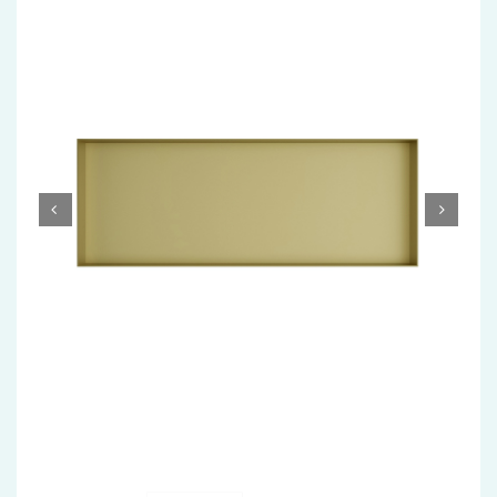
Accessoires
Installatiemateriaal
Klimaatbeheersing
PVC
Tegels