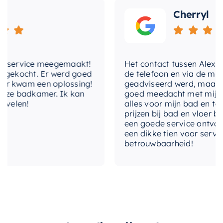
Geniet van extra opslagruimte en een luxe
betegelbaar
Nee
Cherryl
uitstraling zonder in te leveren op
breedte-
gebruiksgemak en duurzaamheid.
80 cm
frame
hoogte-frame
30 cm
service meegemaakt!
Het contact tussen Alex en ik
ekocht. Er werd goed
de telefoon en via de mail, w
met-deur
Nee
kwam een oplossing!
geadviseerd werd, maar waar
e badkamer. Ik kan
goed meedacht met mij. Uitei
omkeerbaar
Nee
elen!
alles voor mijn bad en toilet
prijzen bij bad en vloer beste
vorm
Rechthoekig
een goede service ontvangen.
een dikke tien voor service, e
betrouwbaarheid!
kleurgroep
Goud