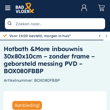
Skip to content
Toggle Navigation
Klantenservice
Wastafels


Gratis bezorgd vanaf 100,-
Toiletten
Hotbath &More inbouwnis
Spiegels
30x80x10cm – zonder frame –
Kranen
geborsteld messing PVD –
BOX080FBBP
Douche
Artikelnummer:
BOX080FBBP
Badkamermeubels
Baden
Radiatoren
Aanbieding!