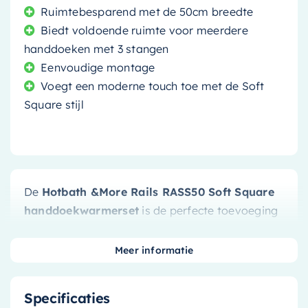
Ruimtebesparend met de 50cm breedte
Biedt voldoende ruimte voor meerdere
handdoeken met 3 stangen
Eenvoudige montage
Voegt een moderne touch toe met de Soft
Square stijl
De
Hotbath &More Rails RASS50 Soft Square
handdoekwarmerset
is de perfecte toevoeging
aan elke badkamer die stijl en functionaliteit
combineert. Deze handdoekwarmer, gemaakt
Meer informatie
van geborsteld nikkel, is niet alleen duurzaam,
maar ook roestbestendig, waardoor hij ideaal is
Specificaties
voor gebruik in vochtige omgevingen zoals de