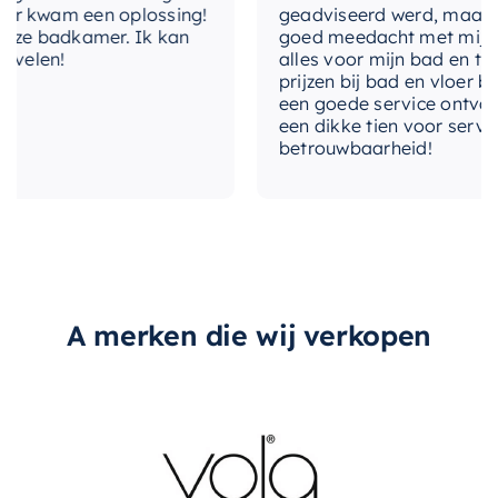
kleurgroep
RVS
 kwam een oplossing!
geadviseerd werd, maar waar
ze badkamer. Ik kan
goed meedacht met mij. Uitei
elen!
alles voor mijn bad en toilet
instelbaar-
Ja
weekprogramma
prijzen bij bad en vloer best
een goede service ontvangen
een dikke tien voor service, e
met-blowerunit
Nee
betrouwbaarheid!
met-elektrische-
Ja
regeling
te-bedienen-via-
Nee
smartphone
type
undefined
A merken die wij verkopen
warmteafgifte
60 W
aantal-stangen
3