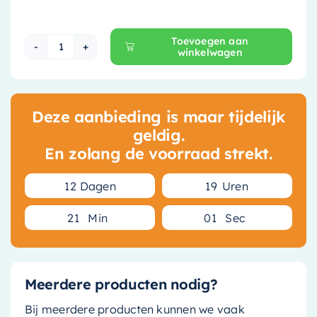
Toevoegen aan
winkelwagen
Hotbath &More Rails RASS50 Soft Square hand
Deze aanbieding is maar tijdelijk
geldig.
En zolang de voorraad strekt.
1
2
Dagen
1
9
Uren
2
1
Min
0
1
Sec
Meerdere producten nodig?
Bij meerdere producten kunnen we vaak