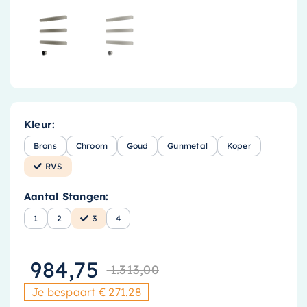
Kleur:
Brons
Chroom
Goud
Gunmetal
Koper
RVS
Aantal Stangen:
1
2
3
4
984,75
1.313,00
Oorspronkelijk
Huidige prijs i
Je bespaart € 271.28