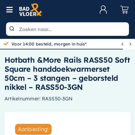
Skip to content
Toggle Navigation
Klantenservice
Wastafels


Toiletten
Hotbath &More Rails RASS50 Soft
Spiegels
Square handdoekwarmerset
Kranen
50cm – 3 stangen – geborsteld
nikkel – RASS50-3GN
Douche
Artikelnummer:
RASS50-3GN
Badkamermeubels
Baden
Radiatoren
Aanbieding!