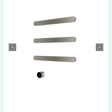
Accessoires
Installatiemateriaal
Klimaatbeheersing
PVC
Tegels