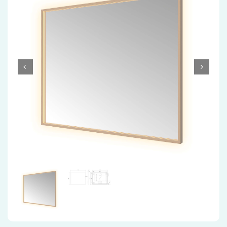
Accessoires
Installatiemateriaal
Klimaatbeheersing
PVC
Tegels