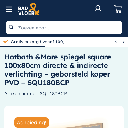
Skip to content
Toggle Navigation
Klantenservice
Wastafels


Gratis bezorgd vanaf 100,-
Toiletten
Hotbath &More spiegel square
Spiegels
100x80cm directe & indirecte
Kranen
verlichting – geborsteld koper
PVD – SQU180BCP
Douche
Artikelnummer:
SQU180BCP
Badkamermeubels
Baden
Radiatoren
Aanbieding!