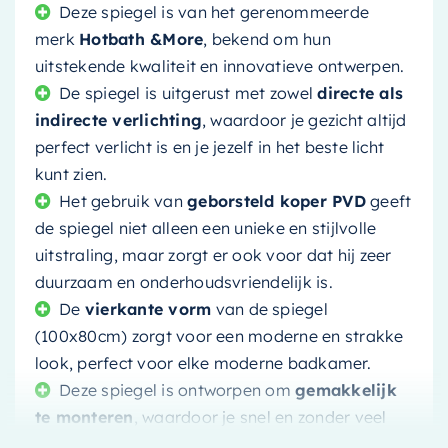
Deze spiegel is van het gerenommeerde
merk
Hotbath &More
, bekend om hun
uitstekende kwaliteit en innovatieve ontwerpen.
De spiegel is uitgerust met zowel
directe als
indirecte verlichting
, waardoor je gezicht altijd
perfect verlicht is en je jezelf in het beste licht
kunt zien.
Het gebruik van
geborsteld koper PVD
geeft
de spiegel niet alleen een unieke en stijlvolle
uitstraling, maar zorgt er ook voor dat hij zeer
duurzaam en onderhoudsvriendelijk is.
De
vierkante vorm
van de spiegel
(100x80cm) zorgt voor een moderne en strakke
look, perfect voor elke moderne badkamer.
Deze spiegel is ontworpen om
gemakkelijk
te monteren
, waardoor je snel en zonder veel
gedoe kunt genieten van je nieuwe aanwinst.