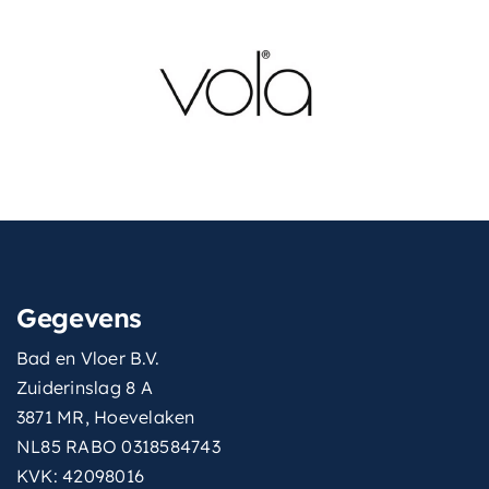
instelbare-
Ja
kleurtemperatuur
Geborsteld koper
kleur-
spiegellijstkader
PVD
Gegevens
Bad en Vloer B.V.
Zuiderinslag 8 A
3871 MR, Hoevelaken
NL85 RABO 0318584743
KVK: 42098016