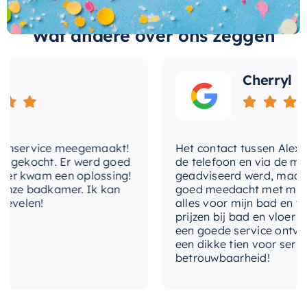
gemakkelijk om de perfecte plek te vinden, of u
nu een grote of kleine badkamer heeft. Met de
Wat andere over ons zeggen
Hotbath &More Toiletborstelhouder
kiest u
voor een praktische en stijlvolle oplossing voor
Cherryl
uw sanitair.
nservice meegemaakt!
Het contact tussen Alex en i
gekocht. Er werd goed
de telefoon en via de mail, 
 kwam een oplossing!
geadviseerd werd, maar waa
ze badkamer. Ik kan
goed meedacht met mij. Uite
velen!
alles voor mijn bad en toile
prijzen bij bad en vloer best
een goede service ontvangen
een dikke tien voor service, 
betrouwbaarheid!