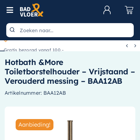
Skip to content
Toggle Navigation
Klantenservice
Wastafels


Gratis bezorgd vanaf 100,-
Toiletten
Hotbath &More
Spiegels
Toiletborstelhouder – Vrijstaand –
Kranen
Verouderd messing – BAA12AB
Douche
Artikelnummer:
BAA12AB
Badkamermeubels
Baden
Aanbieding!
Radiatoren