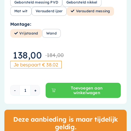
Geborsteld messing PVD
Geborsteld nikkel
Mat wit
Verouderd ijzer
Verouderd messing
Montage:
Vrijstaand
Wand
138,00
184,00
Oorspronkelijke
Huidige prijs is
Je bespaart € 38.02
Toevoegen aan
winkelwagen
Hotbath &More Toiletborstelhouder - Vrijstaa
Deze aanbieding is maar tijdelijk
geldig.