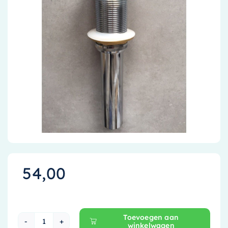
Accessoires
Installatiemateriaal
Klimaatbeheersing
PVC
Tegels
54,00
Toevoegen aan
winkelwagen
Ideavit Concrete Afvoerplug - Wit - 281148 aan