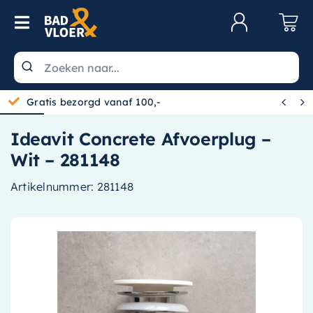
Skip to content
Toggle Navigation
Klantenservice
Wastafels


Gratis bezorgd vanaf 100,-
Toiletten
Ideavit Concrete Afvoerplug –
Spiegels
Wit – 281148
Kranen
Artikelnummer:
281148
Douche
Badkamermeubels
Baden
Radiatoren