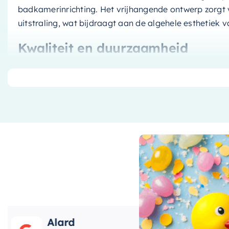
badkamerinrichting. Het vrijhangende ontwerp zorgt v
uitstraling, wat bijdraagt aan de algehele esthetiek 
Kwaliteit en duurzaamheid
Deze wastafel is vervaardigd uit hoogwaardig
solid 
bekend om zijn duurzaamheid en lange levensduur. He
houden en bestand tegen de meest voorkomende bad
wastafel geeft een frisse, schone uitstraling die je b
Ruimte en comfort
Met zijn royale afmeting van
60 cm x 40 cm
, biedt 
toiletartikelen. Het is de perfecte mix van stijl en fu
routine comfortabel en gemakkelijk te maken. Het
gemakkelijk om te bestellen of meer informatie op te
Alard
Roos