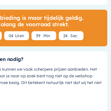
ieding is maar tijdelijk geldig.
zolang de voorraad strekt.
0
4
Uren
3
9
Min
2
3
Sec
en nodig?
n kunnen we vaak scherpere prijzen aanbieden. Het
aar je naar op zoek bent nog niet op de webshop
k mee bezig. Dit betekent natuurlijk niet dat wij het niet