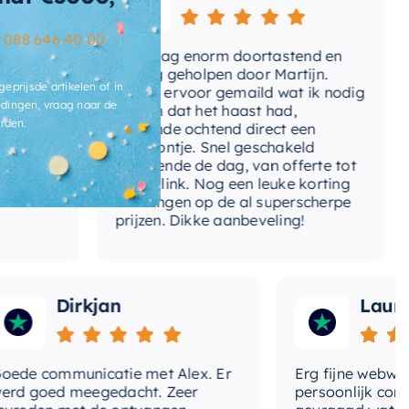
t-overloop
Nee
–
088 646 40 00
e
Vandaag enorm doortastend en
Ad
t-sifon
Nee
mdat
prettig geholpen door Martijn.
su
geprijsde artikelen of in
Avond ervoor gemaild wat ik nodig
Ge
rm
Rechthoekig
dingen, vraag naar de
had en dat het haast had,
re
rden.
volgende ochtend direct een
Wa
lafstotend
Nee
telefoontje. Snel geschakeld
ga
gedurende de dag, van offerte tot
betaallink. Nog een leuke korting
t-afvoerplug
Nee
To
ontvangen op de al superscherpe
prijzen. Dikke aanbeveling!
erloop
Nee
Dirkjan
Laura
 communicatie met Alex. Er
Erg fijne webwinkel
goed meegedacht. Zeer
persoonlijk contact 