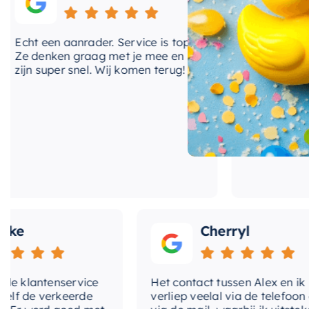
Geef je badkamer een vleugje elegantie en functionali
Vrijhangende Wastafel. Het is meer dan alleen een wast
cht een aanrader. Service is top!
Onlangs heb ik v
dag kunt ervaren.
e denken graag met je mee en
kranen van Hotb
ijn super snel. Wij komen terug!
BadenVloer. Ik 
prijzen vergelek
bood de laagste 
waren op korte 
en zijn van zeer 
e
Cherryl
klantenservice
Het contact tussen Alex en ik
de verkeerde
verliep veelal via de telefoon en