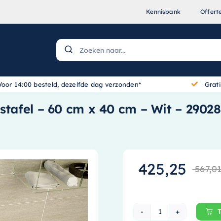
Kennisbank
Offert
Voor 14:00 besteld, dezelfde dag verzonden*
Grat
stafel – 60 cm x 40 cm – Wit – 2902
425,25
567,0
Ideavit Solidbli