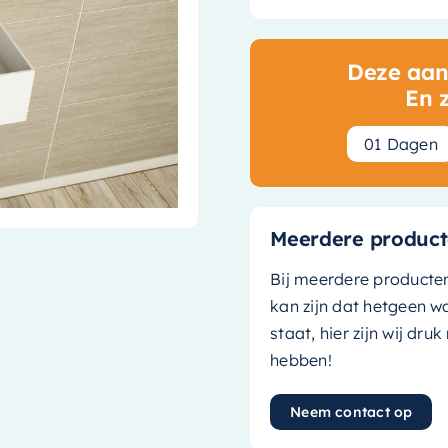
Deze aanb
En 
0
1
Dagen
Meerdere product
Bij meerdere producte
kan zijn dat hetgeen w
staat, hier zijn wij dru
hebben!
Neem contact op