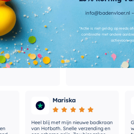
teit met de Ideavit Solidbliss
me
afel – het is een stukje luxe dat je elke
info@badenvloer.nl 
erschillende
Hele snelle afhandeling en julli
me
ath besteld bij
hebben mij zelfs nog gebeld o
*Actie is niet geldig op reeds af
heb online de
ik het adres niet volledig had
vo
combinatie met andere aanbie
en, en Bad en Vloer
doorgegeven. Werkelijk
actievoorwaa
prijs. De kranen
fantastisch!
vui
termijn leverbaar
goede kwaliteit.
me
ov
Mariska
Heel blij met mijn nieuwe badkraan
Goede
van Hotbath. Snelle verzending en
werd 