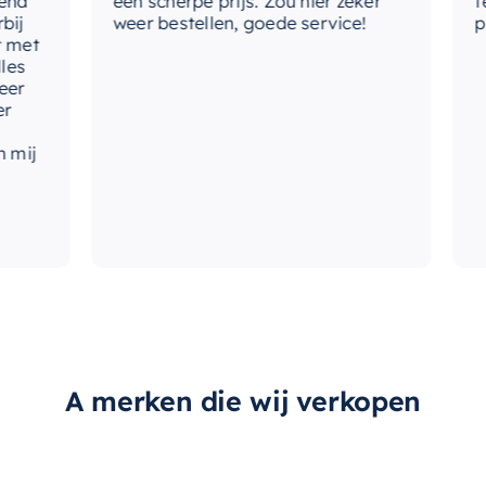
een scherpe prijs. Zou hier zeker
tevre
weer bestellen, goede service!
produ
t
A merken die wij verkopen