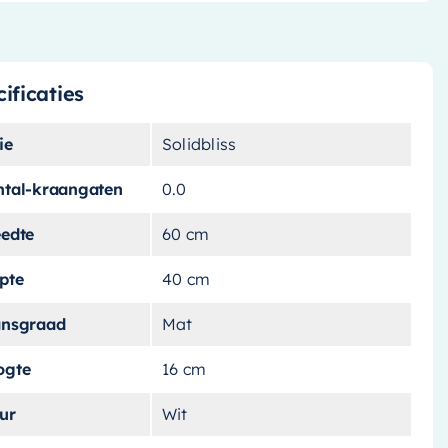
ificaties
ie
Solidbliss
ntal-kraangaten
0.0
eedte
60 cm
pte
40 cm
ansgraad
Mat
ogte
16 cm
ur
Wit