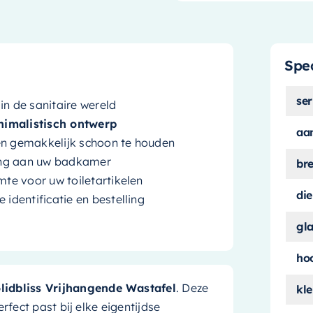
Spec
ser
n de sanitaire wereld
nimalistisch ontwerp
aa
en gemakkelijk schoon te houden
ing aan uw badkamer
br
te voor uw toiletartikelen
die
identificatie en bestelling
gl
ho
olidbliss Vrijhangende Wastafel
. Deze
kle
rfect past bij elke eigentijdse