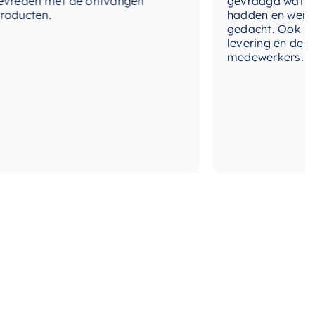
den met de ontvangen
gevraagd wat we no
cten.
hadden en werd met
gedacht. Ook in de pr
levering en deskund
medewerkers. Wij zij