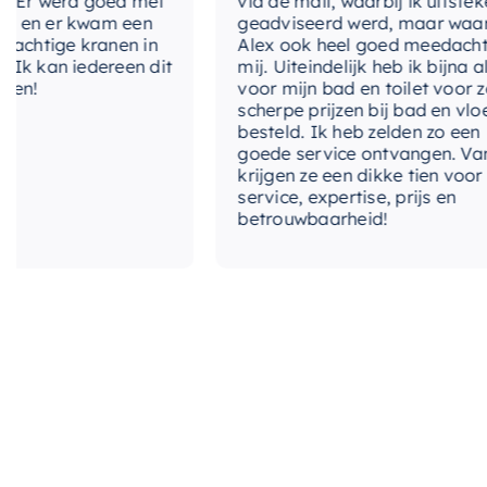
r werd goed met
via de mail, waarbij ik uitstekend
n er kwam een
geadviseerd werd, maar waarbij
htige kranen in
Alex ook heel goed meedacht me
kan iedereen dit
mij. Uiteindelijk heb ik bijna alles
!
voor mijn bad en toilet voor zeer
scherpe prijzen bij bad en vloer
besteld. Ik heb zelden zo een
goede service ontvangen. Van mij
krijgen ze een dikke tien voor
service, expertise, prijs en
betrouwbaarheid!