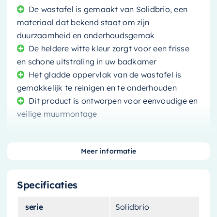
De wastafel is gemaakt van Solidbrio, een
materiaal dat bekend staat om zijn
duurzaamheid en onderhoudsgemak
De heldere witte kleur zorgt voor een frisse
en schone uitstraling in uw badkamer
Het gladde oppervlak van de wastafel is
gemakkelijk te reinigen en te onderhouden
Dit product is ontworpen voor eenvoudige en
veilige muurmontage
Meer informatie
Als u op zoek bent naar een compacte, moderne
Specificaties
en duurzame wastafel voor uw badkamer, dan is
deze wastafel van
Ideavit
de perfecte keuze
serie
Solidbrio
voor u. Met zijn afmetingen van 45 cm x 33 cm is