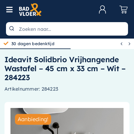
Skip to content
Toggle Navigation
Klantenservice
Wastafels


30 dagen bedenktijd
Toiletten
Ideavit Solidbrio Vrijhangende
Spiegels
Wastafel – 45 cm x 33 cm – Wit –
Kranen
284223
Douche
Artikelnummer:
284223
Badkamermeubels
Baden
Aanbieding!
Radiatoren