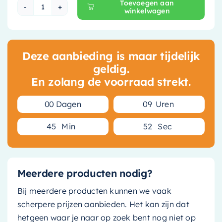
Toevoegen aan
winkelwagen
Ideavit Solidbrio Vrijhangende Wastafel - 45 c
Deze aanbieding is maar tijdelijk
geldig.
En zolang de voorraad strekt.
0
0
Dagen
0
9
Uren
4
5
Min
5
2
Sec
Meerdere producten nodig?
Bij meerdere producten kunnen we vaak
scherpere prijzen aanbieden. Het kan zijn dat
hetgeen waar je naar op zoek bent nog niet op