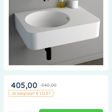
Accessoires
Installatiemateriaal
Klimaatbeheersing
PVC
Tegels
405,00
540,00
Oorspronkelijk
Huidige prijs i
Je bespaart € 111.57