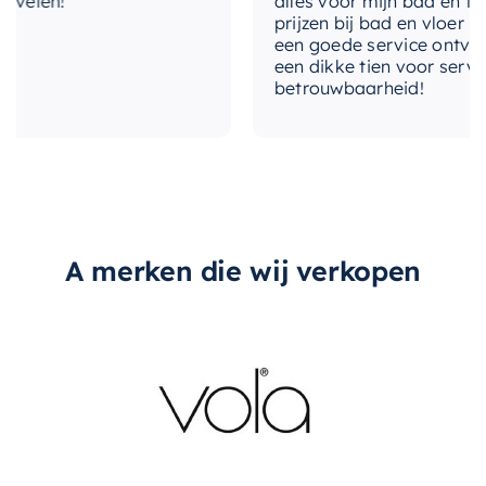
elen!
alles voor mijn bad en toile
prijzen bij bad en vloer best
met-afvoerplug
Nee
een goede service ontvangen
een dikke tien voor service, 
betrouwbaarheid!
overloop
Ja
A merken die wij verkopen