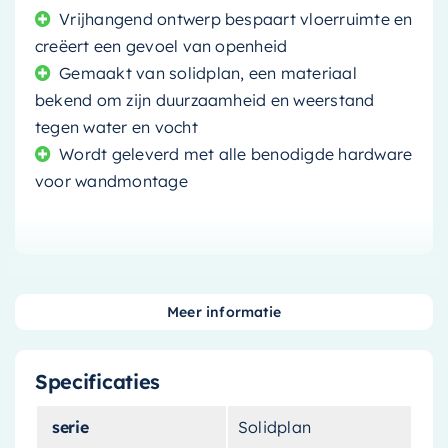
Vrijhangend ontwerp bespaart vloerruimte en
creëert een gevoel van openheid
Gemaakt van solidplan, een materiaal
bekend om zijn duurzaamheid en weerstand
tegen water en vocht
Wordt geleverd met alle benodigde hardware
voor wandmontage
Met zijn moderne en strakke vormgeving is de
Meer informatie
Ideavit wastafel
een perfecte toevoeging aan
uw badkamer. Het is niet zomaar een wastafel;
Specificaties
het is een toonbeeld van design en
functionaliteit, ontworpen om zowel visueel
serie
Solidplan
aantrekkelijk als uiterst praktisch te zijn.