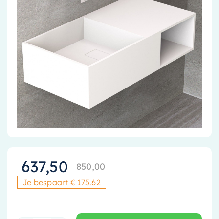
Accessoires
Installatiemateriaal
Klimaatbeheersing
PVC
Tegels
637,50
850,00
Oorspronkelijke
Huidige prijs is
Je bespaart € 175.62