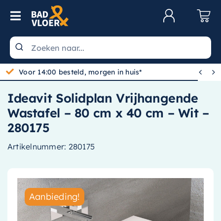
Skip to content
Toggle Navigation
Klantenservice
Wastafels


Toiletten
Ideavit Solidplan Vrijhangende
Spiegels
Wastafel – 80 cm x 40 cm – Wit –
Kranen
280175
Douche
Artikelnummer:
280175
Badkamermeubels
Baden
Aanbieding!
Radiatoren