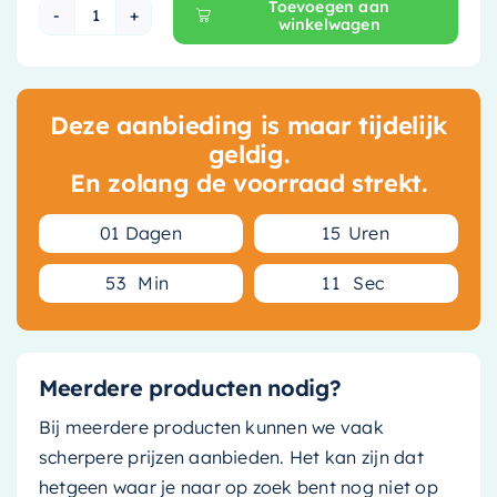
Toevoegen aan
winkelwagen
Ideavit Solidplan Vrijhangende Wastafel - 80 c
Deze aanbieding is maar tijdelijk
geldig.
En zolang de voorraad strekt.
0
1
Dagen
1
5
Uren
5
3
Min
1
0
Sec
Meerdere producten nodig?
Bij meerdere producten kunnen we vaak
scherpere prijzen aanbieden. Het kan zijn dat
hetgeen waar je naar op zoek bent nog niet op