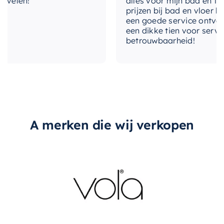
elen!
alles voor mijn bad en toilet
prijzen bij bad en vloer best
met-afvoerplug
Nee
een goede service ontvangen
een dikke tien voor service, e
betrouwbaarheid!
overloop
Nee
A merken die wij verkopen