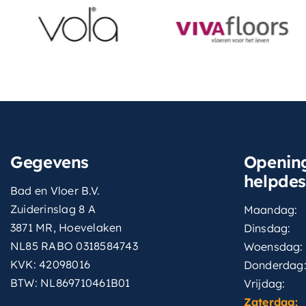
Gegevens
Opening
helpde
Bad en Vloer B.V.
Zuiderinslag 8 A
Maandag:
3871 MR, Hoevelaken
Dinsdag:
NL85 RABO 0318584743
Woensdag:
KVK: 42098016
Donderdag
BTW: NL869710461B01
Vrijdag:
Zaterdag: