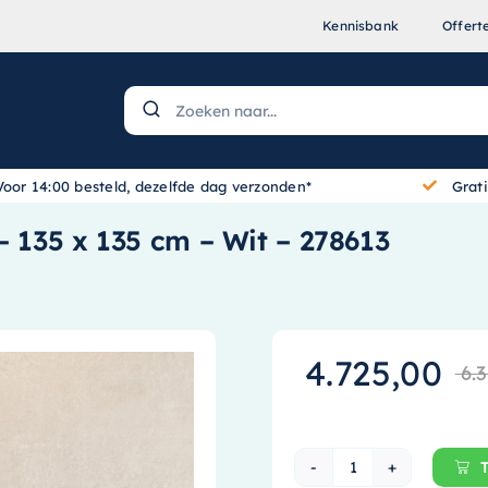
Kennisbank
Offert
Voor 14:00 besteld, dezelfde dag verzonden*
Grat
– 135 x 135 cm – Wit – 278613
4.725,00
6.3
Ideavit Solidrou