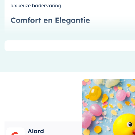
luxueuze badervaring.
Comfort en Elegantie
Dit vrijstaande bad, met zijn royale afmetingen van 
een ontspannen en comfortabele badervaring. Het un
toe aan uw badkamer, terwijl het witte kleurenschema
interieur past.
Duurzaamheid en Kwaliteit
Het bad is gemaakt van
Solidround
, een hoogwaardi
duurzaamheid en gebruiksgemak. Dit materiaal is ze
bad er jarenlang als nieuw uit blijft zien. Als vrijsta
installeren, waardoor het een ideale keuze is voor 
Alard
Roos
Met het Solidround Vrijstaand Bad van Ideavit kiest u v