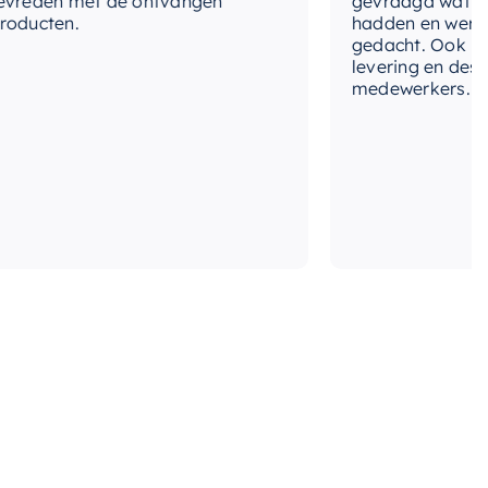
den met de ontvangen
gevraagd wat we nog
cten.
hadden en werd met
gedacht. Ook in de pr
levering en deskundi
medewerkers. Wij zij