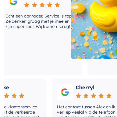
de perfecte aanvulling op uw badkamer en biedt de 
lange dag.
ht een aanrader. Service is top!
Onlangs heb ik v
 denken graag met je mee en
kranen van Hotba
jn super snel. Wij komen terug!
BadenVloer. Ik h
prijzen vergelek
bood de laagste 
waren op korte t
en zijn van zeer 
Cherryl
lantenservice
Het contact tussen Alex en ik
de verkeerde
verliep veelal via de telefoon en