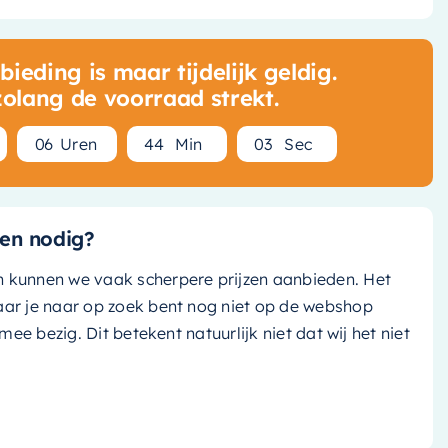
ieding is maar tijdelijk geldig.
zolang de voorraad strekt.
0
6
Uren
4
4
Min
0
1
Sec
en nodig?
n kunnen we vaak scherpere prijzen aanbieden. Het
aar je naar op zoek bent nog niet op de webshop
k mee bezig. Dit betekent natuurlijk niet dat wij het niet