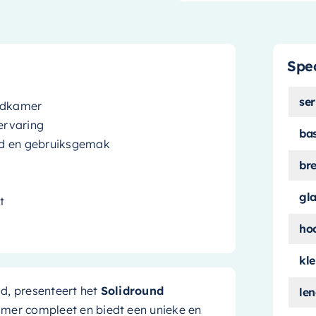
Spec
ser
badkamer
ervaring
ba
id en gebruiksgemak
br
gl
t
ho
kle
d, presenteert het
Solidround
le
amer compleet en biedt een unieke en