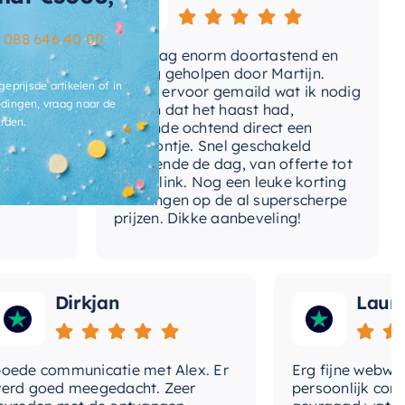
t-
Ja
erloopgat
–
088 646 40 00
Vandaag enorm doortastend en
Adv
ats-
Midden
mdat
prettig geholpen door Martijn.
sup
voergat
geprijsde artikelen of in
Avond ervoor gemaild wat ik nodig
Gee
dingen, vraag naar de
had en dat het haast had,
res
pe-bad
Vrijstaand bad
rden.
volgende ochtend direct een
Wan
telefoontje. Snel geschakeld
gaa
erloop
Ja
gedurende de dag, van offerte tot
betaallink. Nog een leuke korting
Top
ontvangen op de al superscherpe
prijzen. Dikke aanbeveling!
Dirkjan
Laura
 communicatie met Alex. Er
Erg fijne webwinkel,
goed meegedacht. Zeer
persoonlijk contact 