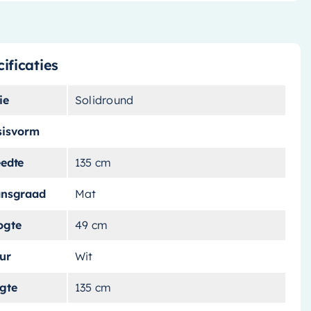
ificaties
ie
Solidround
sisvorm
eedte
135 cm
ansgraad
Mat
ogte
49 cm
ur
Wit
ngte
135 cm