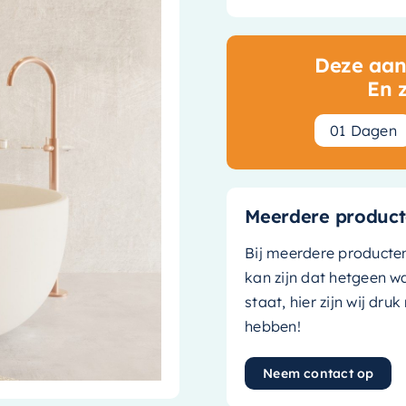
Deze aanb
En 
0
1
Dagen
Meerdere product
Bij meerdere producte
kan zijn dat hetgeen w
staat, hier zijn wij dru
hebben!
Neem contact op