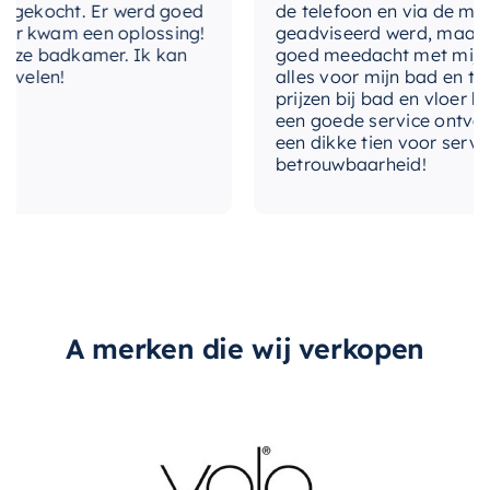
Midden
ekocht. Er werd goed
de telefoon en via de mail, w
afvoergat
badkuip wilt upgraden, dit
Ideavit vrijstaande
 kwam een oplossing!
geadviseerd werd, maar waar
bad
is de perfecte keuze.
ze badkamer. Ik kan
goed meedacht met mij. Uitei
type-bad
Vrijstaand bad
elen!
alles voor mijn bad en toilet
prijzen bij bad en vloer best
overloop
Ja
een goede service ontvangen
een dikke tien voor service, e
betrouwbaarheid!
A merken die wij verkopen