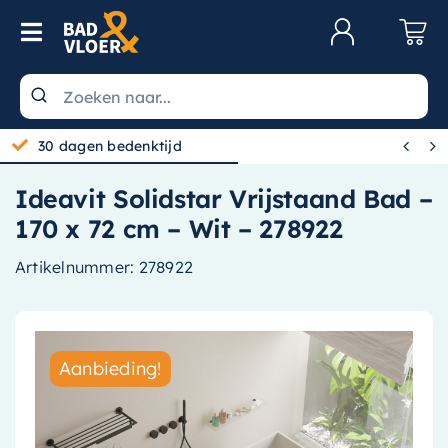
Skip to content
Toggle Navigation
Klantenservice
Wastafels


30 dagen bedenktijd
Toiletten
Ideavit Solidstar Vrijstaand Bad –
Spiegels
170 x 72 cm – Wit – 278922
Kranen
Artikelnummer:
278922
Douche
Badkamermeubels
Aanbieding!
Baden
Radiatoren