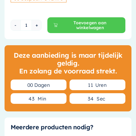
Toevoegen aan
winkelwagen
Ideavit Solidstar Vrijstaand Bad - 170 x 72 cm 
Deze aanbieding is maar tijdelijk
geldig.
En zolang de voorraad strekt.
0
0
Dagen
1
1
Uren
4
3
Min
3
4
Sec
Meerdere producten nodig?