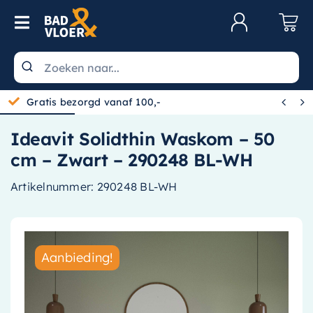
Skip to content
Toggle Navigation
Klantenservice
Wastafels


Gratis bezorgd vanaf 100,-
Toiletten
Ideavit Solidthin Waskom – 50
Spiegels
cm – Zwart – 290248 BL-WH
Kranen
Artikelnummer:
290248 BL-WH
Douche
Badkamermeubels
Aanbieding!
Baden
Radiatoren