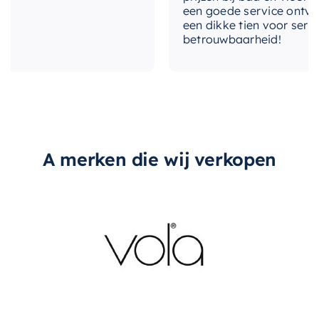
met-afvoerplug
Nee
een goede service ontvangen
een dikke tien voor service, 
betrouwbaarheid!
overloop
Nee
A merken die wij verkopen