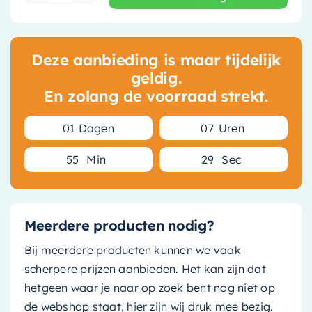
Deze aanbieding is maar tijdelijk
geldig.
En zolang de voorraad strekt.
0
1
Dagen
0
7
Uren
5
5
Min
2
9
Sec
Meerdere producten nodig?
Bij meerdere producten kunnen we vaak
scherpere prijzen aanbieden. Het kan zijn dat
hetgeen waar je naar op zoek bent nog niet op
de webshop staat, hier zijn wij druk mee bezig.