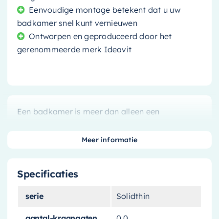
Eenvoudige montage betekent dat u uw
badkamer snel kunt vernieuwen
Ontworpen en geproduceerd door het
gerenommeerde merk Ideavit
Een badkamer is meer dan alleen een
functionele ruimte; het is een plek om te
ontspannen en te vernieuwen. De
Ideavit
Meer informatie
Solidthin Waskom
is ontworpen om deze
ervaring te versterken, met een prachtig modern
Specificaties
design en hoogwaardige materialen.
serie
Solidthin
Voeg een vleugje klasse toe
aan uw badkamer
aantal-kraangaten
0.0