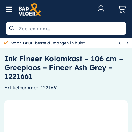
Skip to content
Toggle Navigation
Klantenservice
Wastafels


Toiletten
Ink Fineer Kolomkast – 106 cm –
Spiegels
Greeploos – Fineer Ash Grey –
Kranen
1221661
Douche
Artikelnummer:
1221661
Badkamermeubels
Baden
Radiatoren