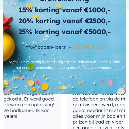
opbergoplossing voor uw badkamer. De
Ink
Fineer Kolomkast
combineert design, kwaliteit
15% korting vanaf €1000,-
design-front
Vlak
en functionaliteit, waardoor het de perfecte
20% korting vanaf €2500,-
aanvulling is voor uw ruimte.
draairichting-
Links / Rechts
25% korting vanaf €5000,-
deur
Wat andere over ons zeggen
kleur-kast
Fineer Ash Grey
info@badenvloer.nl –
088 646 40 00
materiaal-
Hout fineer
*Actie is niet geldig op reeds afgeprijsde artikelen of in combinatie
kast
Cherryl
met andere aanbiedingen, vraag naar de actievoorwaarden.
uitvoering-
Greeploos
handgrepen
nservice meegemaakt!
Het contact tussen Alex en ik
gekocht. Er werd goed
de telefoon en via de mail, w
 kwam een oplossing!
geadviseerd werd, maar waa
ze badkamer. Ik kan
goed meedacht met mij. Uitei
elen!
alles voor mijn bad en toile
prijzen bij bad en vloer best
een goede service ontvangen