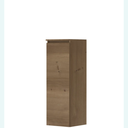
Accessoires
Installatiemateriaal
Klimaatbeheersing
PVC
Tegels