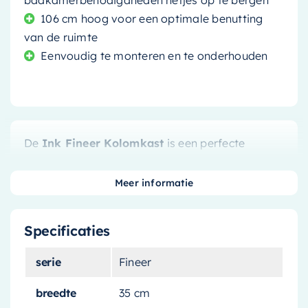
badkamerbenodigdheden netjes op te bergen
106 cm hoog voor een optimale benutting
van de ruimte
Eenvoudig te monteren en te onderhouden
De
Ink Fineer Kolomkast
is een perfecte
aanvulling voor elke moderne badkamer. Met
zijn
greeploze
design en
Ash Grey
kleur voegt
Meer informatie
het een strakke, eigentijdse stijl toe aan uw
ruimte.
Specificaties
Duurzaamheid en Stijl
serie
Fineer
De kolomkast is vervaardigd uit
hoogwaardig
breedte
35 cm
fineer
. Dit materiaal is niet alleen duurzaam,