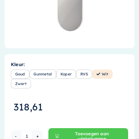
Accessoires
Installatiemateriaal
Klimaatbeheersing
PVC
Tegels
Kleur:
Goud
Gunmetal
Koper
RVS
Wit
Zwart
318,61
Toevoegen aan
winkelwagen