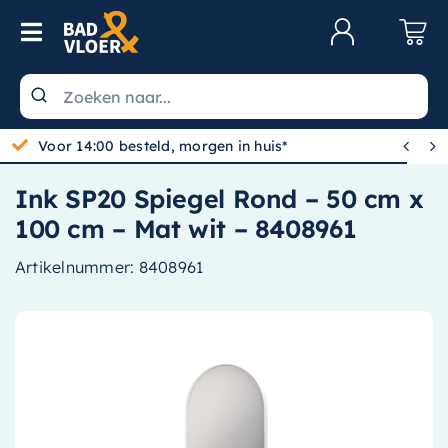
Skip to content
Toggle Navigation
Klantenservice
Wastafels


Voor 14:00 besteld, morgen in huis*
Toiletten
Ink SP20 Spiegel Rond – 50 cm x
Spiegels
100 cm – Mat wit – 8408961
Kranen
Artikelnummer:
8408961
Douche
Badkamermeubels
Baden
Radiatoren