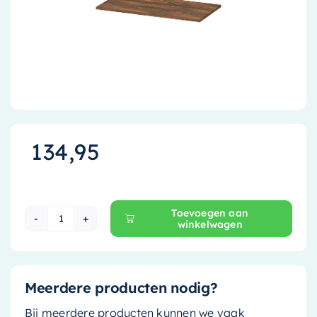
Accessoires
Installatiemateriaal
Klimaatbeheersing
PVC
Tegels
134,95
Toevoegen aan
winkelwagen
Ink Topdeck 40 Wastafelblad - 80 cm x 40 cm -
Meerdere producten nodig?
Bij meerdere producten kunnen we vaak