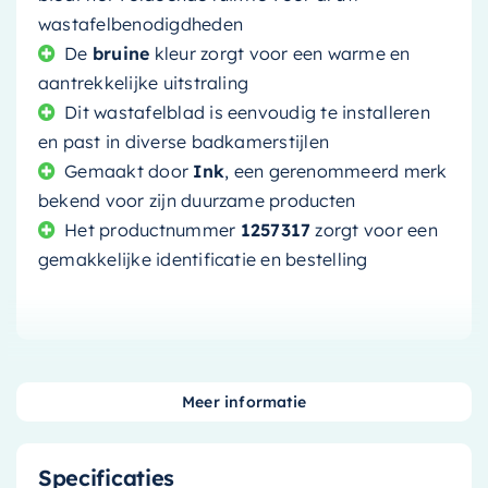
wastafelbenodigdheden
De
bruine
kleur zorgt voor een warme en
aantrekkelijke uitstraling
Dit wastafelblad is eenvoudig te installeren
en past in diverse badkamerstijlen
Gemaakt door
Ink
, een gerenommeerd merk
bekend voor zijn duurzame producten
Het productnummer
1257317
zorgt voor een
gemakkelijke identificatie en bestelling
Transformeer uw badkamer
Meer informatie
met het Ink Topdeck 40
wastafelblad
Specificaties