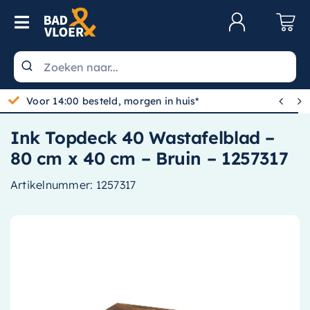
Skip to content
Toggle Navigation
Klantenservice
Wastafels


Gratis bezorgd vanaf 100,-
Toiletten
Ink Topdeck 40 Wastafelblad –
Spiegels
80 cm x 40 cm – Bruin – 1257317
Kranen
Artikelnummer:
1257317
Douche
Badkamermeubels
Baden
Radiatoren