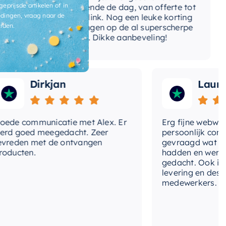
ga
geprijsde artikelen of in
gedurende de dag, van offerte tot
dingen, vraag naar de
betaallink. Nog een leuke korting
To
rden.
ontvangen op de al superscherpe
prijzen. Dikke aanbeveling!
Dirkjan
Laura
 communicatie met Alex. Er
Erg fijne webwinkel
 goed meegedacht. Zeer
persoonlijk contact 
den met de ontvangen
gevraagd wat we no
cten.
hadden en werd me
gedacht. Ook in de pr
levering en deskund
medewerkers. Wij zij