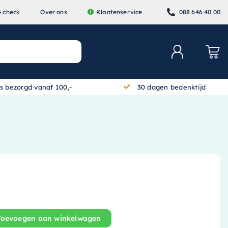
e check
Over ons
Klantenservice
088 646 40 00
is bezorgd vanaf 100,-
30 dagen bedenktijd
Toevoegen aan winkelwagen
Wastafelblad - 100 cm x 45 cm - Wit - 1240260 aantal