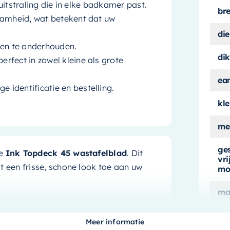
 uitstraling die in elke badkamer past.
br
aamheid, wat betekent dat uw
die
 en te onderhouden.
dik
erfect in zowel kleine als grote
ea
e identificatie en bestelling.
kle
me
ge
me
Ink Topdeck 45 wastafelblad
. Dit
vr
een frisse, schone look toe aan uw
mo
ma
elblad
ge
Meer informatie