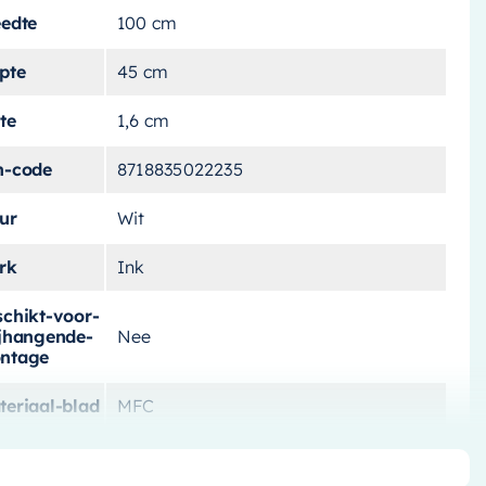
eedte
100 cm
pte
45 cm
te
1,6 cm
n-code
8718835022235
ur
Wit
rk
Ink
schikt-voor-
ijhangende-
Nee
ntage
teriaal-blad
MFC
schikt-voor
Nee