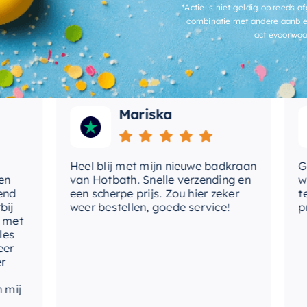
*Actie is niet geldig op reeds af
 goede kwaliteit.
combinatie met andere aanbie
actievoorwaa
Mariska
Heel blij met mijn nieuwe badkraan
Goede
van Hotbath. Snelle verzending en
werd
een scherpe prijs. Zou hier zeker
tevre
weer bestellen, goede service!
produ
t
j