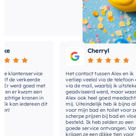
en zijn van zeer
e
Cherryl
klantenservice
Het contact tussen Alex en ik
de verkeerde
verliep veelal via de telefoon en
r werd goed met
via de mail, waarbij ik uitstekend
n er kwam een
geadviseerd werd, maar waarbij
htige kranen in
Alex ook heel goed meedacht me
kan iedereen dit
mij. Uiteindelijk heb ik bijna alles
!
voor mijn bad en toilet voor zeer
scherpe prijzen bij bad en vloer
besteld. Ik heb zelden zo een
goede service ontvangen. Van mi
krijgen ze een dikke tien voor