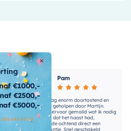
orting
Pam
naf €1000,-
naf €2500,-
e
Vandaag enorm doortastend en
Ad
naf €5000,-
mdat
prettig geholpen door Martijn.
su
Avond ervoor gemaild wat ik nodig
Ge
had en dat het haast had,
re
–
088 646 40 00
volgende ochtend direct een
Wa
telefoontje. Snel geschakeld