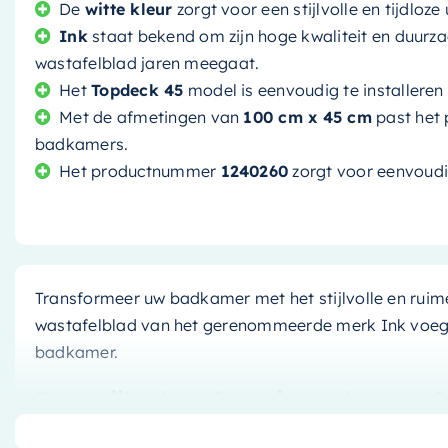
De
witte kleur
zorgt voor een stijlvolle en tijdloze
Ink
staat bekend om zijn hoge kwaliteit en duurz
wastafelblad jaren meegaat.
Het
Topdeck 45
model is eenvoudig te installeren
Met de afmetingen van
100 cm x 45 cm
past het p
badkamers.
Het productnummer
1240260
zorgt voor eenvoudig
Transformeer uw badkamer met het stijlvolle en rui
wastafelblad van het gerenommeerde merk Ink voegt 
badkamer.
Een stijlvol en functioneel wastaf