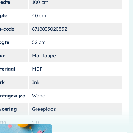
eedte
100 cm
pte
40 cm
n-code
8718835020552
ogte
52 cm
ur
Mat taupe
teriaal
MDF
rk
Ink
ntagewijze
Wand
tvoering
Greeploos
ntal
2.0