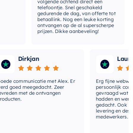
volgende ochtend direct een
Wan
telefoontje. Snel geschakeld
gaa
gedurende de dag, van offerte tot
betaallink. Nog een leuke korting
Top
ontvangen op de al superscherpe
prijzen. Dikke aanbeveling!
Dirkjan
Laura
 communicatie met Alex. Er
Erg fijne webwinkel,
goed meegedacht. Zeer
persoonlijk contact 
den met de ontvangen
gevraagd wat we nog
cten.
hadden en werd met
gedacht. Ook in de pr
levering en deskund
medewerkers. Wij zij