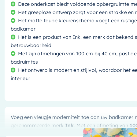
Deze onderkast biedt voldoende opbergruimte met
Het greeploze ontwerp zorgt voor een strakke en n
Het matte taupe kleurenschema voegt een rustige e
badkamer
Het is een product van Ink, een merk dat bekend st
betrouwbaarheid
Met zijn afmetingen van 100 cm bij 40 cm, past d
badruimtes
Het ontwerp is modern en stijlvol, waardoor het ee
interieur
Voeg een vleugje moderniteit toe aan uw badkamer
gerenommeerde merk
Ink
. Met een afmeting van
10
voldoende opbergruimte zonder veel ruimte in beslag