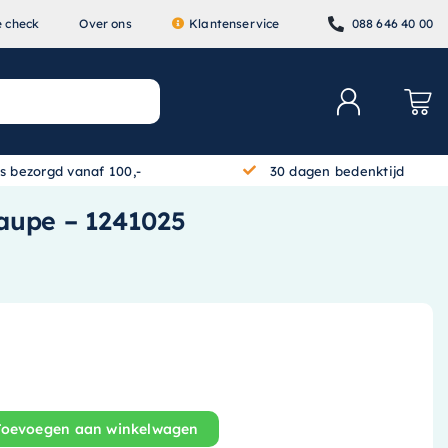
e check
Over ons
Klantenservice
088 646 40 00
is bezorgd vanaf 100,-
30 dagen bedenktijd
taupe – 1241025
Toevoegen aan winkelwagen
erkast - 100 cm x 40 cm - Greeploos - 2 Laden - Mat taup