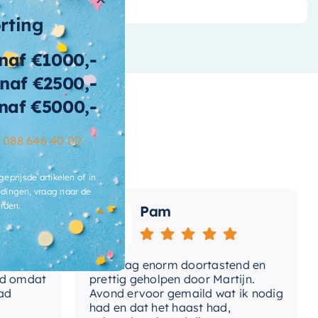
ntal-laden
2 Laden
orting
ign-front
Vlak
naf €1000,-
ur-kast
Mat taupe
naf €2500,-
eriaal-front
MDF
naf €5000,-
teriaal-kast
MDF
–
088 646 40 00
t-
Nee
geprijsde artikelen of in
stafelblad
dingen, vraag naar de
rden.
Pam
voering-
Greeploos
ndgrepen
Vandaag enorm doortastend en
Ad
mdat
prettig geholpen door Martijn.
sup
Avond ervoor gemaild wat ik nodig
Gee
had en dat het haast had,
res