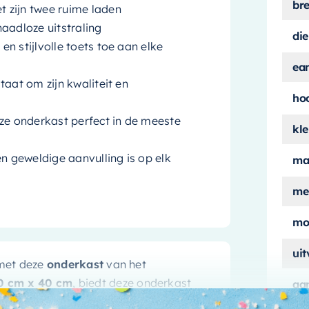
br
 zijn twee ruime laden
aadloze uitstraling
die
n stijlvolle toets toe aan elke
ea
aat om zijn kwaliteit en
ho
eze onderkast perfect in de meeste
kle
n geweldige aanvulling is op elk
ma
me
mo
ui
 met deze
onderkast
van het
0 cm x 40 cm
, biedt deze onderkast
aa
 te nemen, waardoor het een ideale