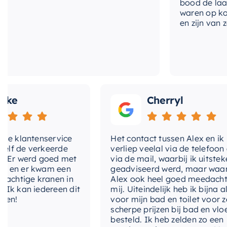
bood de laagste 
vervaardigd. Het is niet alleen stijlvol en function
waren op korte t
lang mee te gaan.
en zijn van zeer 
Upgrade uw badkamerinrichting met deze prachtige
opbergoplossing – het is een stijlvolle toevoeging d
uitstraling geeft.
Cherryl
klantenservice
Het contact tussen Alex en ik
de verkeerde
verliep veelal via de telefoon en
 werd goed met
via de mail, waarbij ik uitstekend
 er kwam een
geadviseerd werd, maar waarbij
tige kranen in
Alex ook heel goed meedacht met
kan iedereen dit
mij. Uiteindelijk heb ik bijna alles
voor mijn bad en toilet voor zeer
scherpe prijzen bij bad en vloer
besteld. Ik heb zelden zo een