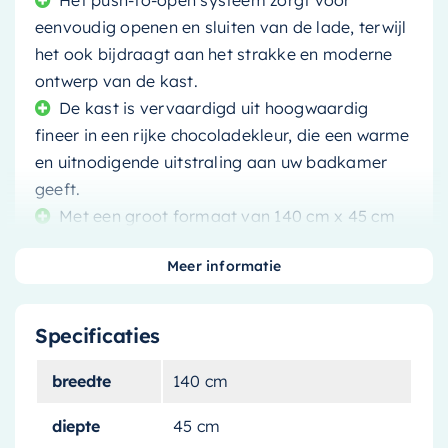
Het push-to-open systeem zorgt voor
eenvoudig openen en sluiten van de lade, terwijl
het ook bijdraagt aan het strakke en moderne
ontwerp van de kast.
De kast is vervaardigd uit hoogwaardig
fineer in een rijke chocoladekleur, die een warme
en uitnodigende uitstraling aan uw badkamer
geeft.
Met een groot formaat van 140 cm x 45 cm
biedt deze kast voldoende opbergruimte zonder
Meer informatie
dat dit ten koste gaat van de ruimte in uw
badkamer.
De kast is gemakkelijk te installeren en zal
Specificaties
een stijlvolle en praktische toevoeging aan uw
badkamer zijn.
breedte
140 cm
diepte
45 cm