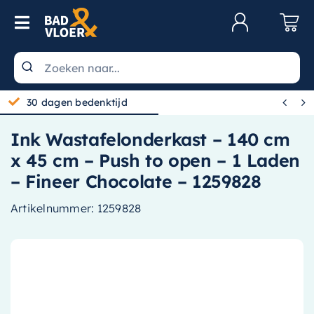
Skip to content
Toggle Navigation
Klantenservice
Wastafels


30 dagen bedenktijd
Toiletten
Ink Wastafelonderkast – 140 cm
Spiegels
x 45 cm – Push to open – 1 Laden
Kranen
– Fineer Chocolate – 1259828
Douche
Artikelnummer:
1259828
Badkamermeubels
Baden
Radiatoren