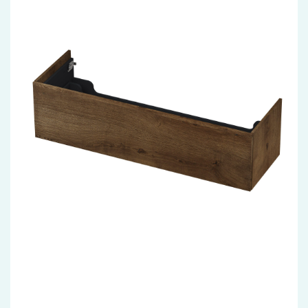
Accessoires
Installatiemateriaal
Klimaatbeheersing
PVC
Tegels