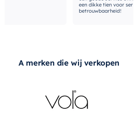
een dikke tien voor service,
De kast is ook uitgerust met een
handig push-
betrouwbaarheid!
to-open systeem
, waardoor de lade
gemakkelijk te openen en te sluiten is. Dit
systeem draagt bij aan het strakke en moderne
ontwerp van de kast en maakt de toegang tot
uw badkamerbenodigdheden eenvoudiger dan
ooit.
A merken die wij verkopen
Of u nu uw badkamer renoveert of gewoon op
zoek bent naar een manier om uw
badkamerruimte beter te organiseren, deze
wastafelonderkast is een uitstekende keuze. Het
biedt niet alleen praktische opbergruimte, maar
voegt ook een vleugje verfijning en stijl toe aan
uw badkamer.