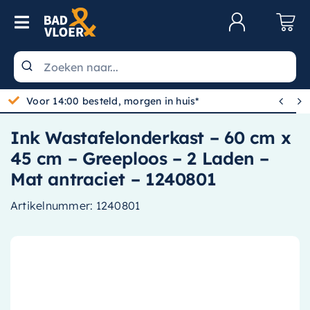
Skip to content
Toggle Navigation
Klantenservice
Wastafels


Gratis bezorgd vanaf 100,-
Toiletten
Ink Wastafelonderkast – 60 cm x
Spiegels
45 cm – Greeploos – 2 Laden –
Kranen
Mat antraciet – 1240801
Douche
Artikelnummer:
1240801
Badkamermeubels
Baden
Radiatoren