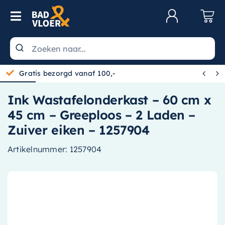
Skip to content
Toggle Navigation
Klantenservice
Wastafels


Gratis bezorgd vanaf 100,-
Toiletten
Ink Wastafelonderkast – 60 cm x
Spiegels
45 cm – Greeploos – 2 Laden –
Kranen
Zuiver eiken – 1257904
Douche
Artikelnummer:
1257904
Badkamermeubels
Baden
Radiatoren