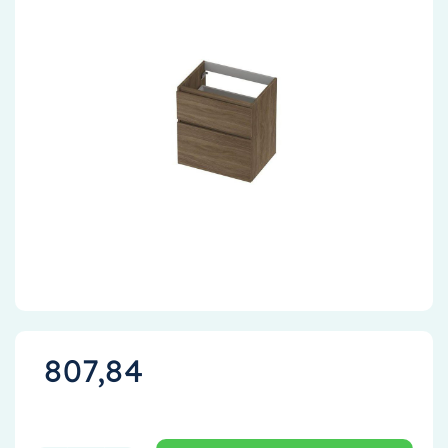
Accessoires
Installatiemateriaal
Klimaatbeheersing
PVC
Tegels
807,84